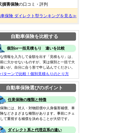
天損害保険
の口コミ・評判
動車保険 ダイレクト型ランキングを見る≫
自動車保険を比較する
個別or一括見積もり 違いを比較
な情報を入力して金額を出す「見積もり」は、
前に欠かせないものすが、実は個別と一括で大
違いが。自分に合う形で申し込んでください。
 パターンで比較！個別見積もりのとり方
自動車保険選びのポイント
任意保険の種類と特徴
保険には、対人・対物賠償や人身傷害補償、車
険などさまざまな種類があります。事前にチェ
して重視する補償を決めることが大切です。
ダイレクト系と代理店系の違い