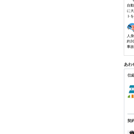
自動
に大
トを
人身
約3
事故
あわ
仕
契