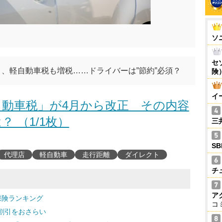
ソ
セ
、軽自動車税も増税……ドライバーは”節約”必須？
険
イ
動車税」が4月から改正 その内容
？ （1/1枚）
三
S
代理店
軽自動車
走行距離
ダイレクト
チ
ア
保険ランキング
コ
割引をおさらい