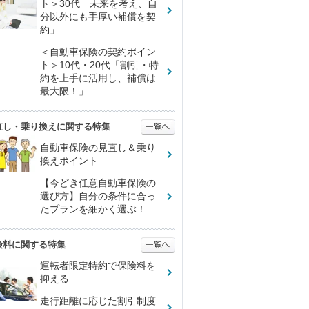
ト＞30代「未来を考え、自
分以外にも手厚い補償を契
約」
＜自動車保険の契約ポイン
ト＞10代・20代「割引・特
約を上手に活用し、補償は
最大限！」
直し・乗り換えに関する特集
自動車保険の見直し＆乗り
換えポイント
【今どき任意自動車保険の
選び方】自分の条件に合っ
たプランを細かく選ぶ！
険料に関する特集
運転者限定特約で保険料を
抑える
走行距離に応じた割引制度