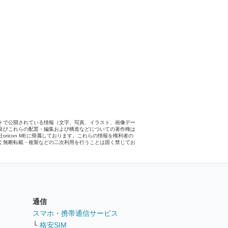
トで公開されている情報（文字、写真、イラスト、画像デー
及びこれらの配置・編集および構造などについての著作権は
社oricon MEに帰属しております。これらの情報を権利者の
く無断転載・複製などの二次利用を行うことは固く禁じてお
。
通信
ト
スマホ・携帯通信サービス
└
格安SIM