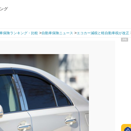
ング
>
>
車保険ランキング・比較
自動車保険ニュース
エコカー減税と軽自動車税が改正
PR