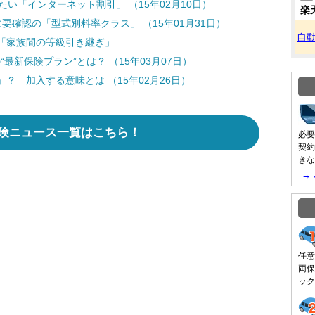
たい「インターネット割引」 （15年02月10日）
楽
要確認の「型式別料率クラス」 （15年01月31日）
自
「家族間の等級引き継ぎ」
最新保険プラン”とは？ （15年03月07日）
？ 加入する意味とは （15年02月26日）
険ニュース一覧はこちら！
必要
契約
きな
→
任意
両保
ック