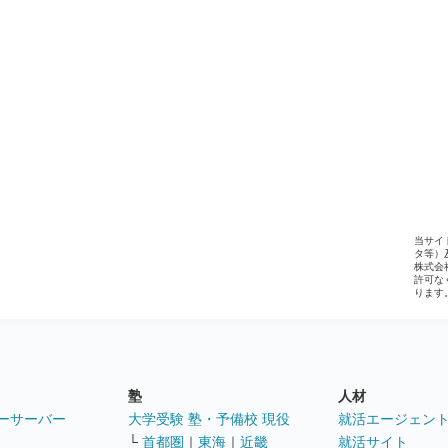
当サイ
タ等）
株式会
許可な
ります
塾
人材
ーサーバー
大学受験 塾・予備校 現役
就活エージェン
└
首都圏
｜
東海
｜
近畿
就活サイト