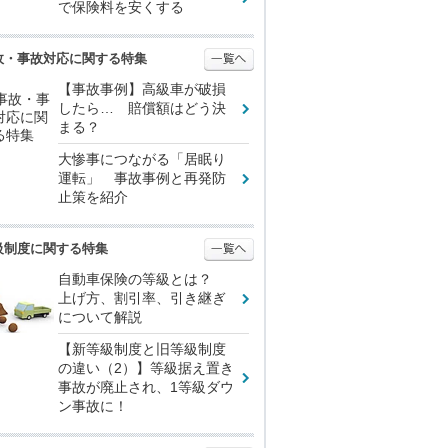
で保険料を安くする
故・事故対応に関する特集
【事故事例】高級車が破損
したら… 賠償額はどう決
まる？
大惨事につながる「居眠り
運転」 事故事例と再発防
止策を紹介
級制度に関する特集
自動車保険の等級とは？
上げ方、割引率、引き継ぎ
について解説
【新等級制度と旧等級制度
の違い（2）】等級据え置き
事故が廃止され、1等級ダウ
ン事故に！