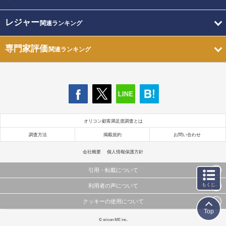
レジャー
関連ランキング
専門家評価
関連ランキング
オリコン顧客満足度調査とは
調査方法
掲載規約
お問い合わせ
会社概要
個人情報保護方針
引用・転載について
もくじ
利用者の声について
当サイトで公開されている情報（文字、写真、イラスト、画像データ等）及びこれらの配置・
編集および構造などについての著作権は株式会社oricon MEに帰属しております。
クッキーの使用について
当サイトに掲載している内容はすべてサービスの利用者が提出された見解・感想です。
これらの情報を権利者の許可なく無断転載・複製などの二次利用を行うことは固く禁じており
Top
弊社が内容について正確性を含め一切保証するものではありません。
ます。
このサイトでは Cookie を使用して、ユーザーに合わせたコンテンツや広告の表示、ソーシャル
© oricon ME inc.
弊社の見解・ 意見ではないことをご理解いただいた上でご覧ください。