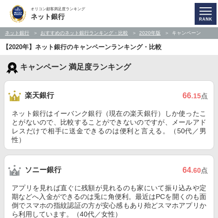
オリコン顧客満足度ランキング
ネット銀行
ネット銀行
おすすめのネット銀行ランキング・比較
2020年版
キャンペーン
【2020年】ネット銀行のキャンペーンランキング・比較
キャンペーン 満足度ランキング
楽天銀行
66
.15
点
ネット銀行はイーバンク銀行（現在の楽天銀行）しか使ったこ
とがないので、比較することができないのですが、メールアド
レスだけで相手に送金できるのは便利と言える。（50代／男
性）
ソニー銀行
64
.60
点
アプリを見れば直ぐに残額が見れるのも家にいて振り込みや定
期などへ入金ができるのは兎に角便利。最近はPCを開くのも面
倒でスマホの指紋認証の方が安心感もあり殆どスマホアプリか
ら利用しています。（40代／女性）