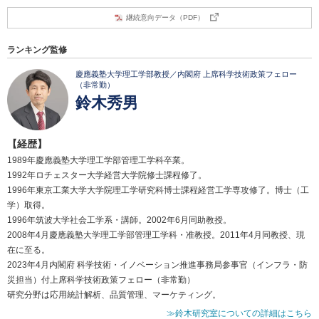
継続意向データ（PDF）
ランキング監修
慶應義塾大学理工学部教授／内閣府 上席科学技術政策フェロー
（非常勤）
鈴木秀男
【経歴】
1989年慶應義塾大学理工学部管理工学科卒業。
1992年ロチェスター大学経営大学院修士課程修了。
1996年東京工業大学大学院理工学研究科博士課程経営工学専攻修了。博士（工
学）取得。
1996年筑波大学社会工学系・講師。2002年6月同助教授。
2008年4月慶應義塾大学理工学部管理工学科・准教授。2011年4月同教授、現
在に至る。
2023年4月内閣府 科学技術・イノベーション推進事務局参事官（インフラ・防
災担当）付上席科学技術政策フェロー（非常勤）
研究分野は応用統計解析、品質管理、マーケティング。
≫鈴木研究室についての詳細はこちら