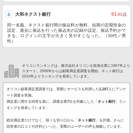
大和ネクスト銀行
61
.02
点
同一名義、ネクスト銀行間の振込料が無料、短期の定期預金の
設定、過去に振込を行った振込先の記録や設定、振込予約がで
きる。ログインの文字が大きく見やすくなった。（50代／男
性）
オリコンランキングは、株式会社オリコンを前身企業に1967年より
スタート。2006年からは顧客満足度調査を開始。ネット銀行は、
2010年よりランキングを発表しています。
オリコン顧客満足度調査では、実際にサービスを利用した
2,287
人にアンケ
ート調査を実施。
満足度に関する回答を基に、調査企業
7
社を対象にした「
ネット銀行
」ラン
キングを発表しています。
総合満足度だけでなく、様々な切り口から「
ネット銀行
」を評価。さらに
回答者の口コミや評判といった、実際のユーザーの声も掲載しています。