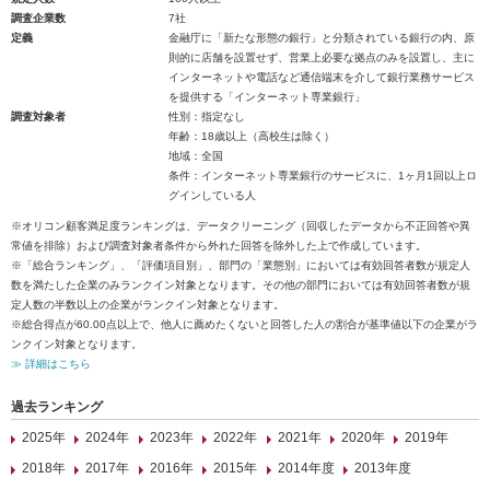
調査企業数
7社
定義
金融庁に「新たな形態の銀行」と分類されている銀行の内、原
則的に店舗を設置せず、営業上必要な拠点のみを設置し、主に
インターネットや電話など通信端末を介して銀行業務サービス
を提供する「インターネット専業銀行」
調査対象者
性別：指定なし
年齢：18歳以上（高校生は除く）
地域：全国
条件：インターネット専業銀行のサービスに、1ヶ月1回以上ロ
グインしている人
※オリコン顧客満足度ランキングは、データクリーニング（回収したデータから不正回答や異
常値を排除）および調査対象者条件から外れた回答を除外した上で作成しています。
※「総合ランキング」、「評価項目別」、部門の「業態別」においては有効回答者数が規定人
数を満たした企業のみランクイン対象となります。その他の部門においては有効回答者数が規
定人数の半数以上の企業がランクイン対象となります。
※総合得点が60.00点以上で、他人に薦めたくないと回答した人の割合が基準値以下の企業がラ
ンクイン対象となります。
≫ 詳細はこちら
過去ランキング
2025年
2024年
2023年
2022年
2021年
2020年
2019年
2018年
2017年
2016年
2015年
2014年度
2013年度