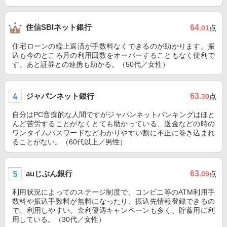
住信SBIネット銀行
64
.01
点
住宅ローンの繰上返済が手数料なくできるのが助かります。振
込も今のところ月の利用回数をオーバーすることもなく便利で
す。あと証券との連携も助かる。（50代／女性）
ジャパンネット銀行
63
.30
点
自分はPC音痴的な人間ですがジャパンネットバンキングはほと
んど苦労することがなくとても助かっている、送金などの時の
ワンタイムパスワードなどわかりやすい割に不正に巻き込まれ
ることがない。（60代以上／男性）
auじぶん銀行
63
.09
点
利用状況によってのステージ制度で、コンビニ等のATM利用手
数料や振込手数料が無料になったり、振込先情報登録できるの
で、利用しやすい。金利優遇キャンペーンも多く、貯蓄用に利
用している。（30代／女性）