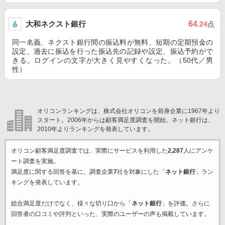
大和ネクスト銀行
64
.24
点
同一名義、ネクスト銀行間の振込料が無料、短期の定期預金の
設定、過去に振込を行った振込先の記録や設定、振込予約がで
きる。ログインの文字が大きく見やすくなった。（50代／男
性）
オリコンランキングは、株式会社オリコンを前身企業に1967年より
スタート。2006年からは顧客満足度調査を開始。ネット銀行は、
2010年よりランキングを発表しています。
オリコン顧客満足度調査では、実際にサービスを利用した
2,287
人にアンケ
ート調査を実施。
満足度に関する回答を基に、調査企業
7
社を対象にした「
ネット銀行
」ラン
キングを発表しています。
総合満足度だけでなく、様々な切り口から「
ネット銀行
」を評価。さらに
回答者の口コミや評判といった、実際のユーザーの声も掲載しています。