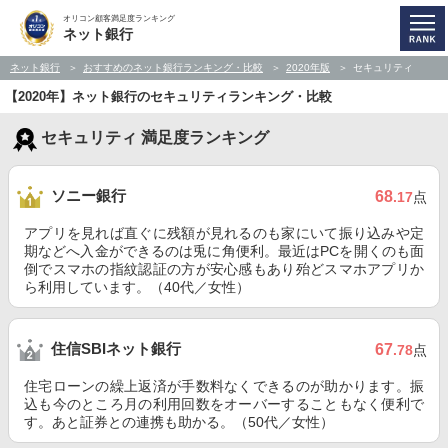
オリコン顧客満足度ランキング
ネット銀行
ネット銀行
おすすめのネット銀行ランキング・比較
2020年版
セキュリティ
【2020年】ネット銀行のセキュリティランキング・比較
セキュリティ 満足度ランキング
ソニー銀行
68
.17
点
アプリを見れば直ぐに残額が見れるのも家にいて振り込みや定
期などへ入金ができるのは兎に角便利。最近はPCを開くのも面
倒でスマホの指紋認証の方が安心感もあり殆どスマホアプリか
ら利用しています。（40代／女性）
住信SBIネット銀行
67
.78
点
住宅ローンの繰上返済が手数料なくできるのが助かります。振
込も今のところ月の利用回数をオーバーすることもなく便利で
す。あと証券との連携も助かる。（50代／女性）