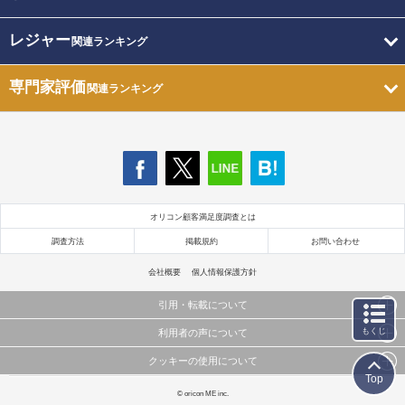
レジャー
関連ランキング
専門家評価
関連ランキング
オリコン顧客満足度調査とは
調査方法
掲載規約
お問い合わせ
会社概要
個人情報保護方針
引用・転載について
もくじ
利用者の声について
当サイトで公開されている情報（文字、写真、イラスト、画像データ等）及びこれらの配置・
編集および構造などについての著作権は株式会社oricon MEに帰属しております。
クッキーの使用について
当サイトに掲載している内容はすべてサービスの利用者が提出された見解・感想です。
これらの情報を権利者の許可なく無断転載・複製などの二次利用を行うことは固く禁じており
Top
弊社が内容について正確性を含め一切保証するものではありません。
ます。
このサイトでは Cookie を使用して、ユーザーに合わせたコンテンツや広告の表示、ソーシャル
© oricon ME inc.
弊社の見解・ 意見ではないことをご理解いただいた上でご覧ください。