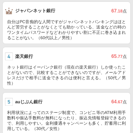
ジャパンネット銀行
67
.18
点
自分はPC音痴的な人間ですがジャパンネットバンキングはほと
んど苦労することがなくとても助かっている、送金などの時の
ワンタイムパスワードなどわかりやすい割に不正に巻き込まれ
ることがない。（60代以上／男性）
楽天銀行
65
.77
点
ネット銀行はイーバンク銀行（現在の楽天銀行）しか使ったこ
とがないので、比較することができないのですが、メールアド
レスだけで相手に送金できるのは便利と言える。（50代／男
性）
auじぶん銀行
64
.67
点
利用状況によってのステージ制度で、コンビニ等のATM利用手
数料や振込手数料が無料になったり、振込先情報登録できるの
で、利用しやすい。金利優遇キャンペーンも多く、貯蓄用に利
用している。（30代／女性）