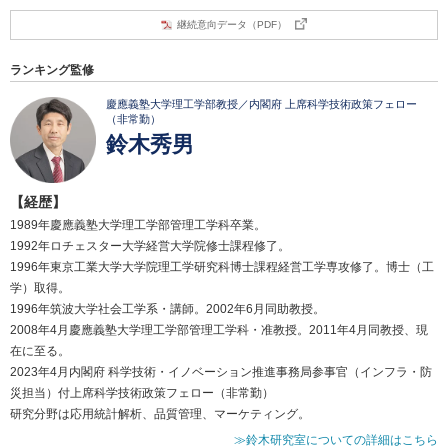
継続意向データ（PDF）
ランキング監修
慶應義塾大学理工学部教授／内閣府 上席科学技術政策フェロー
（非常勤）
鈴木秀男
【経歴】
1989年慶應義塾大学理工学部管理工学科卒業。
1992年ロチェスター大学経営大学院修士課程修了。
1996年東京工業大学大学院理工学研究科博士課程経営工学専攻修了。博士（工
学）取得。
1996年筑波大学社会工学系・講師。2002年6月同助教授。
2008年4月慶應義塾大学理工学部管理工学科・准教授。2011年4月同教授、現
在に至る。
2023年4月内閣府 科学技術・イノベーション推進事務局参事官（インフラ・防
災担当）付上席科学技術政策フェロー（非常勤）
研究分野は応用統計解析、品質管理、マーケティング。
≫鈴木研究室についての詳細はこちら