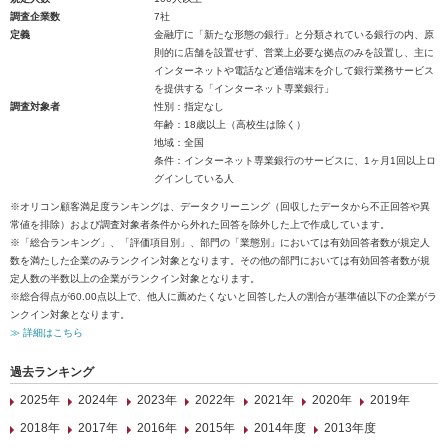
調査企業数
7社
定義
金融庁に「新たな形態の銀行」と分類されている銀行の内、原
則的に店舗を設置せず、営業上必要な拠点のみを設置し、主に
インターネットや電話など通信端末を介して銀行業務サービス
を提供する「インターネット専業銀行」
調査対象者
性別：指定なし
年齢：18歳以上（高校生は除く）
地域：全国
条件：インターネット専業銀行のサービスに、1ヶ月1回以上ロ
グインしている人
※オリコン顧客満足度ランキングは、データクリーニング（回収したデータから不正回答や異
常値を排除）および調査対象者条件から外れた回答を除外した上で作成しています。
※「総合ランキング」、「評価項目別」、部門の「業態別」においては有効回答者数が規定人
数を満たした企業のみランクイン対象となります。その他の部門においては有効回答者数が規
定人数の半数以上の企業がランクイン対象となります。
※総合得点が60.00点以上で、他人に薦めたくないと回答した人の割合が基準値以下の企業がラ
ンクイン対象となります。
≫ 詳細はこちら
過去ランキング
2025年
2024年
2023年
2022年
2021年
2020年
2019年
2018年
2017年
2016年
2015年
2014年度
2013年度