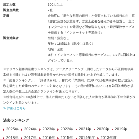
規定人数
100人以上
調査企業数
7社
定義
金融庁に「新たな形態の銀行」と分類されている銀行の内、原
則的に店舗を設置せず、営業上必要な拠点のみを設置し、主に
インターネットや電話など通信端末を介して銀行業務サービス
を提供する「インターネット専業銀行」
調査対象者
性別：指定なし
年齢：18歳以上（高校生は除く）
地域：全国
条件：インターネット専業銀行のサービスに、1ヶ月1回以上ロ
グインしている人
※オリコン顧客満足度ランキングは、データクリーニング（回収したデータから不正回答や異
常値を排除）および調査対象者条件から外れた回答を除外した上で作成しています。
※「総合ランキング」、「評価項目別」、部門の「業態別」においては有効回答者数が規定人
数を満たした企業のみランクイン対象となります。その他の部門においては有効回答者数が規
定人数の半数以上の企業がランクイン対象となります。
※総合得点が60.00点以上で、他人に薦めたくないと回答した人の割合が基準値以下の企業がラ
ンクイン対象となります。
≫ 詳細はこちら
過去ランキング
2025年
2024年
2023年
2022年
2021年
2020年
2019年
2018年
2017年
2016年
2015年
2014年度
2013年度