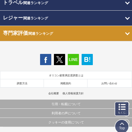
トラベル
関連ランキング
レジャー
関連ランキング
専門家評価
関連ランキング
オリコン顧客満足度調査とは
調査方法
掲載規約
お問い合わせ
会社概要
個人情報保護方針
引用・転載について
もくじ
利用者の声について
当サイトで公開されている情報（文字、写真、イラスト、画像データ等）及びこれらの配置・
編集および構造などについての著作権は株式会社oricon MEに帰属しております。
クッキーの使用について
当サイトに掲載している内容はすべてサービスの利用者が提出された見解・感想です。
これらの情報を権利者の許可なく無断転載・複製などの二次利用を行うことは固く禁じており
Top
弊社が内容について正確性を含め一切保証するものではありません。
ます。