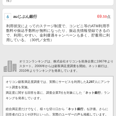
性）
auじぶん銀行
69
.59
点
利用状況によってのステージ制度で、コンビニ等のATM利用手
数料や振込手数料が無料になったり、振込先情報登録できるの
で、利用しやすい。金利優遇キャンペーンも多く、貯蓄用に利
用している。（30代／女性）
オリコンランキングは、株式会社オリコンを前身企業に1967年より
スタート。2006年からは顧客満足度調査を開始。ネット銀行は、
2010年よりランキングを発表しています。
オリコン顧客満足度調査では、実際にサービスを利用した
2,287
人にアンケ
ート調査を実施。
満足度に関する回答を基に、調査企業
7
社を対象にした「
ネット銀行
」ラン
キングを発表しています。
総合満足度だけでなく、様々な切り口から「
ネット銀行
」を評価。さらに
回答者の口コミや評判といった、実際のユーザーの声も掲載しています。