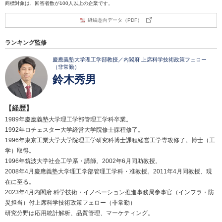
商標対象は、回答者数が100人以上の企業です。
継続意向データ（PDF）
ランキング監修
慶應義塾大学理工学部教授／内閣府 上席科学技術政策フェロー
（非常勤）
鈴木秀男
【経歴】
1989年慶應義塾大学理工学部管理工学科卒業。
1992年ロチェスター大学経営大学院修士課程修了。
1996年東京工業大学大学院理工学研究科博士課程経営工学専攻修了。博士（工
学）取得。
1996年筑波大学社会工学系・講師。2002年6月同助教授。
2008年4月慶應義塾大学理工学部管理工学科・准教授。2011年4月同教授、現
在に至る。
2023年4月内閣府 科学技術・イノベーション推進事務局参事官（インフラ・防
災担当）付上席科学技術政策フェロー（非常勤）
研究分野は応用統計解析、品質管理、マーケティング。