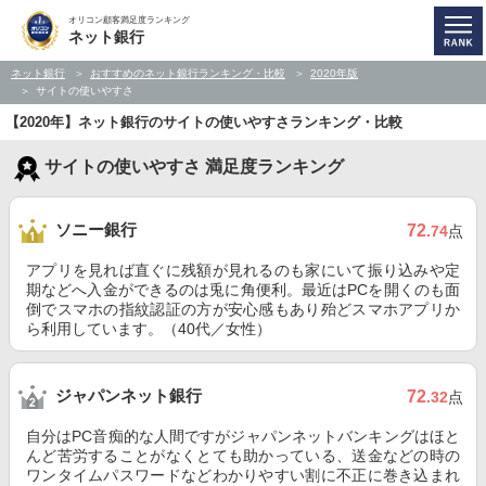
オリコン顧客満足度ランキング
ネット銀行
ネット銀行
おすすめのネット銀行ランキング・比較
2020年版
サイトの使いやすさ
【2020年】ネット銀行のサイトの使いやすさランキング・比較
サイトの使いやすさ 満足度ランキング
ソニー銀行
72
.74
点
アプリを見れば直ぐに残額が見れるのも家にいて振り込みや定
期などへ入金ができるのは兎に角便利。最近はPCを開くのも面
倒でスマホの指紋認証の方が安心感もあり殆どスマホアプリか
ら利用しています。（40代／女性）
ジャパンネット銀行
72
.32
点
自分はPC音痴的な人間ですがジャパンネットバンキングはほと
んど苦労することがなくとても助かっている、送金などの時の
ワンタイムパスワードなどわかりやすい割に不正に巻き込まれ