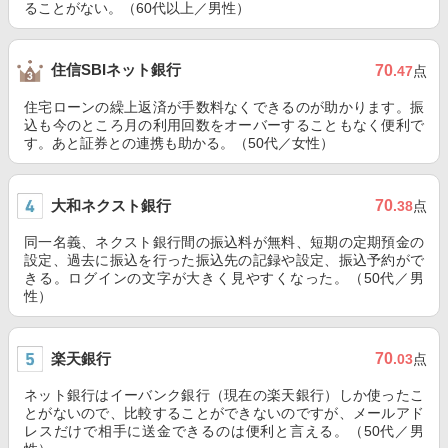
ることがない。（60代以上／男性）
住信SBIネット銀行
70
.47
点
住宅ローンの繰上返済が手数料なくできるのが助かります。振
込も今のところ月の利用回数をオーバーすることもなく便利で
す。あと証券との連携も助かる。（50代／女性）
大和ネクスト銀行
70
.38
点
同一名義、ネクスト銀行間の振込料が無料、短期の定期預金の
設定、過去に振込を行った振込先の記録や設定、振込予約がで
きる。ログインの文字が大きく見やすくなった。（50代／男
性）
楽天銀行
70
.03
点
ネット銀行はイーバンク銀行（現在の楽天銀行）しか使ったこ
とがないので、比較することができないのですが、メールアド
レスだけで相手に送金できるのは便利と言える。（50代／男