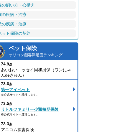
猫の飼い方・心構え
猫の疾病・治療
犬の疾病・治療
ペット保険の契約
ペット保険
オリコン顧客満足度ランキング
74.9
点
あいおいニッセイ同和損保（ワンにゃ
んdeきゅん）
73.6
点
第一アイペット
※公式サイトへ遷移します。
73.5
点
リトルファミリー少額短期保険
※公式サイトへ遷移します。
73.3
点
アニコム損害保険