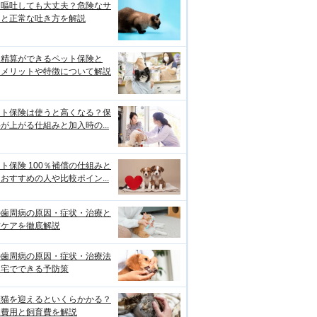
は嘔吐しても大丈夫？危険なサ
ンと正常な吐き方を解説
口精算ができるペット保険と
？メリットや特徴について解説
ット保険は使うと高くなる？保
が上がる仕組みと加入時の...
ト保険 100％補償の仕組みと
おすすめの人や比較ポイン...
の歯周病の原因・症状・治療と
防ケアを徹底解説
の歯周病の原因・症状・治療法
自宅でできる予防策
護猫を迎えるといくらかかる？
期費用と飼育費を解説