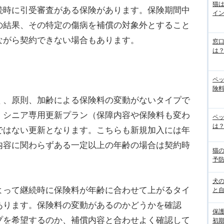
猫
続時に引受審査がある保険があります。保険期間中
イ
の結果、その特定の傷病を補償の対象外とすること
ながら契約できない場合もあります。
窓
は
ペ
険料
、原則、加齢による保険料の変動がないタイプで
、シニア専用更新プラン（保障内容や保険料も変わ
ペッ
は？
ではない更新となります。こちらも新規加入には年
内容に関わらずある一定以上の年齢の場合は契約時
猫
予
犬
って継続時に保険料が年齢に合わせて上がるタイ
と
あります。保険料の変動があるのかどうかを確認
保
プを希望するのか、補償内容と合わせよく確認して
初