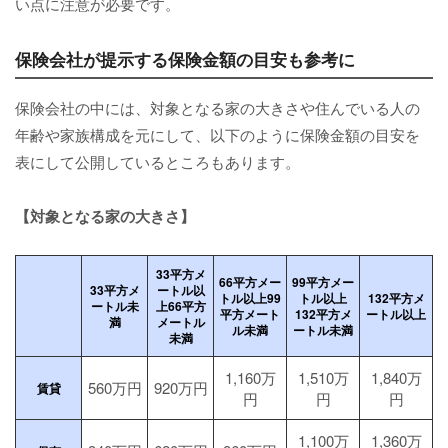
い点に注意が必要です。
保険会社が提示する保険金額の目安も参考に
保険会社の中には、対象となる家の大きさや住んでいる人の
年齢や家族構成を元にして、以下のように保険金額の目安を
表にして公開しているところもあります。
【対象となる家の大きさ】
33平方メ
66平方メー
99平方メー
33平方メ
ートル以
トル以上99
トル以上
132平方メ
ートル未
上66平方
平方メート
132平方メ
ートル以上
満
メートル
ル未満
ートル未満
未満
1,160万
1,510万
1,840万
560万円
920万円
賃貸
円
円
円
1,100万
1,360万