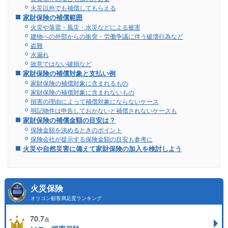
火災以外でも補償してもらえる
家財保険の補償範囲
火災や落雷・風災・水災などによる被害
建物への外部からの衝突・労働争議に伴う破壊行為など
盗難
水漏れ
故意ではない破損など
家財保険の補償対象と支払い例
家財保険の補償対象に含まれるもの
家財保険の補償対象に含まれないもの
損害の理由によって補償対象にならないケース
明記物件は申告しておかないと補償されないケースも
家財保険の補償金額の目安は？
保険金額を決めるときのポイント
保険会社が提示する保険金額の目安も参考に
火災や自然災害に備えて家財保険の加入を検討しよう
火災保険
オリコン顧客満足度ランキング
70.7
点