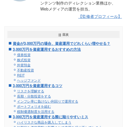
ンテンツ制作のディレクション業務ほか、
Webメディアの運営を担当。
【監修者プロフィール】
目次
資金が3,000万円の場合、資産運用でどれくらい増やせる？
3,000万円を資産運用するおすすめの方法
債券投資
株式投資
外貨預金
不動産投資
REIT
ヘッジファンド
3,000万円を資産運用するコツ
リスクを理解する
長期・分散投資をする
インフレ率に負けない利回りで運用する
ポートフォリオを組む
税制優遇制度を活用する
3,000万円を資産運用する際に陥りやすいミス
ハイリスクな商品を購入してしまう