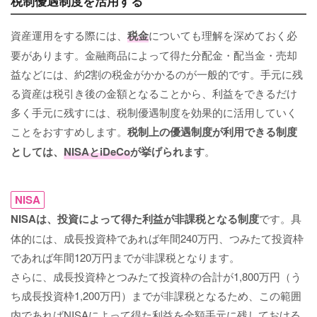
税制優遇制度を活用する
資産運用をする際には、
税金
についても理解を深めておく必
要があります。金融商品によって得た分配金・配当金・売却
益などには、約2割の税金がかかるのが一般的です。手元に残
る資産は税引き後の金額となることから、利益をできるだけ
多く手元に残すには、税制優遇制度を効果的に活用していく
ことをおすすめします。
税制上の優遇制度が利用できる制度
としては、
NISAとiDeCo
が挙げられます
。
NISA
NISAは、投資によって得た利益が非課税となる制度
です。具
体的には、成長投資枠であれば年間240万円、つみたて投資枠
であれば年間120万円までが非課税となります。
さらに、成長投資枠とつみたて投資枠の合計が1,800万円（う
ち成長投資枠1,200万円）までが非課税となるため、この範囲
内であればNISAによって得た利益を全額手元に残しておける