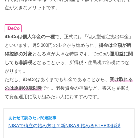
点が大きなメリットです。
iDeCo
iDeCoは個人年金の一種
で、正式には「個人型確定拠出年金」
といいます。月5,000円の掛金から始められ、
掛金は全額が所
得控除の対象
となる点が大きな特徴です。iDeCoの
運用益に関
しても非課税
となることから、所得税・住民税の節税につな
がります。
ただし、iDeCoはあくまでも年金であることから、
受け取れる
のは原則60歳以降
です。老後資金の準備など、将来を見据え
て資産運用に取り組みたい人におすすめです。
あわせて読みたい関連記事
NISAで積立の始め方は？新NISAを始めるSTEPを解説