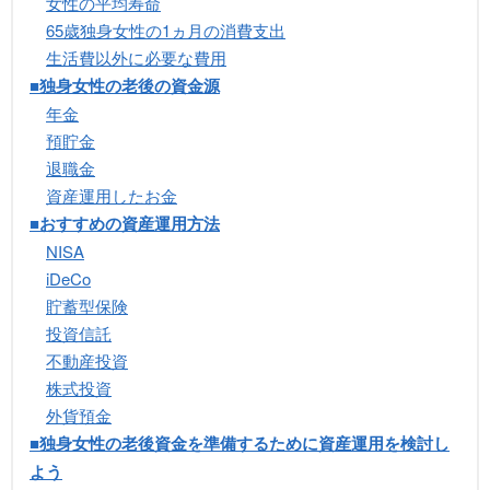
女性の平均寿命
65歳独身女性の1ヵ月の消費支出
生活費以外に必要な費用
■独身女性の老後の資金源
年金
預貯金
退職金
資産運用したお金
■おすすめの資産運用方法
NISA
iDeCo
貯蓄型保険
投資信託
不動産投資
株式投資
外貨預金
■独身女性の老後資金を準備するために資産運用を検討し
よう