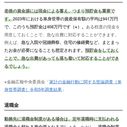
老後の資金源には現金による蓄え、つまり預貯金も重要で
す。
2023年における単身世帯の資産保有額の平均は941万円
で、このうち預貯金は408万円です（※）。
ある程度の現金を
用意しておくことで、急な出費に対応することができます。
例えば、
急な入院や冠婚葬祭、住宅の修繕費など、まとまっ
たお金が必要になることも想定されます。
預貯金をしておく
ことで、急な出費があっても落ち着いて対応することができ
るでしょう。
※金融広報中央委員会「
家計の金融行動に関する世論調査［単
身世帯調査］令和5年調査結果
」
退職金
勤務先に退職金制度がある場合は、定年退職時に支払われる
退職金も頼れる資金源となるでしょう。
ただし、
退職金制度