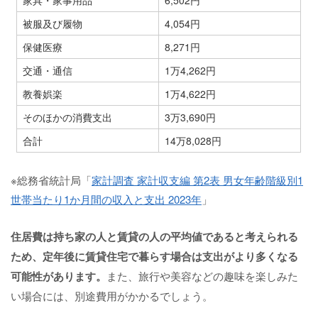
被服及び履物
4,054円
保健医療
8,271円
交通・通信
1万4,262円
教養娯楽
1万4,622円
そのほかの消費支出
3万3,690円
合計
14万8,028円
※総務省統計局「
家計調査 家計収支編 第2表 男女年齢階級別1
世帯当たり1か月間の収入と支出 2023年
」
住居費は持ち家の人と賃貸の人の平均値であると考えられる
ため、定年後に賃貸住宅で暮らす場合は支出がより多くなる
可能性があります。
また、旅行や美容などの趣味を楽しみた
い場合には、別途費用がかかるでしょう。