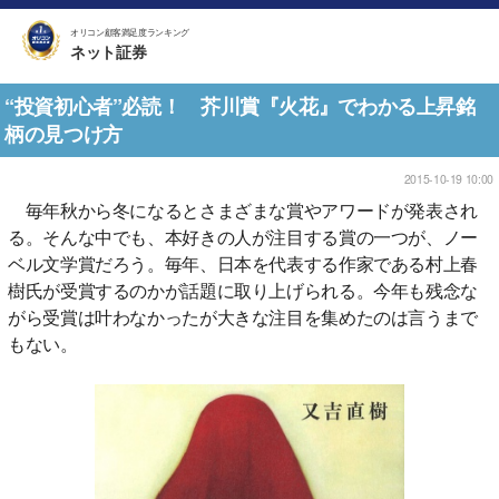
オリコン顧客満足度ランキング
ネット証券
“投資初心者”必読！ 芥川賞『火花』でわかる上昇銘
柄の見つけ方
2015-10-19 10:00
毎年秋から冬になるとさまざまな賞やアワードが発表され
る。そんな中でも、本好きの人が注目する賞の一つが、ノー
ベル文学賞だろう。毎年、日本を代表する作家である村上春
樹氏が受賞するのかが話題に取り上げられる。今年も残念な
がら受賞は叶わなかったが大きな注目を集めたのは言うまで
もない。