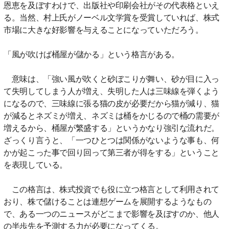
恩恵を及ぼすわけで、出版社や印刷会社がその代表格といえ
る。当然、村上氏がノーベル文学賞を受賞していれば、株式
市場に大きな好影響を与えることになっていただろう。
「風が吹けば桶屋が儲かる」という格言がある。
意味は、「強い風が吹くと砂ぼこりが舞い、砂が目に入っ
て失明してしまう人が増え、失明した人は三味線を弾くよう
になるので、三味線に張る猫の皮が必要だから猫が減り、猫
が減るとネズミが増え、ネズミは桶をかじるので桶の需要が
増えるから、桶屋が繁盛する」というかなり強引な流れだ。
ざっくり言うと、「一つひとつは関係がないような事も、何
かが起こった事で回り回って第三者が得をする」ということ
を表現している。
この格言は、株式投資でも役に立つ格言として利用されて
おり、株で儲けることは連想ゲームを展開するようなもの
で、ある一つのニュースがどこまで影響を及ぼすのか、他人
の半歩先を予測する力が必要になってくる。