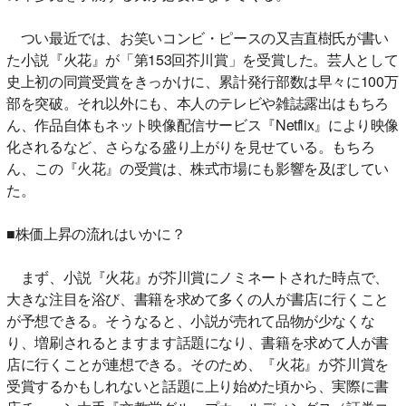
つい最近では、お笑いコンビ・ピースの又吉直樹氏が書い
た小説『火花』が「第153回芥川賞」を受賞した。芸人として
史上初の同賞受賞をきっかけに、累計発行部数は早々に100万
部を突破。それ以外にも、本人のテレビや雑誌露出はもちろ
ん、作品自体もネット映像配信サービス『Netflix』により映像
化されるなど、さらなる盛り上がりを見せている。もちろ
ん、この『火花』の受賞は、株式市場にも影響を及ぼしてい
た。
■株価上昇の流れはいかに？
まず、小説『火花』が芥川賞にノミネートされた時点で、
大きな注目を浴び、書籍を求めて多くの人が書店に行くこと
が予想できる。そうなると、小説が売れて品物が少なくな
り、増刷されるとますます話題になり、書籍を求めて人が書
店に行くことが連想できる。そのため、『火花』が芥川賞を
受賞するかもしれないと話題に上り始めた頃から、実際に書