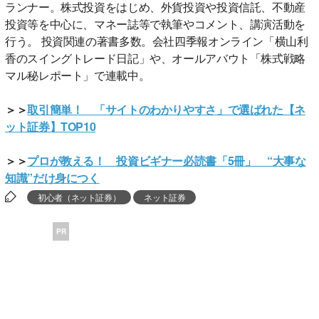
ランナー。株式投資をはじめ、外貨投資や投資信託、不動産
投資等を中心に、マネー誌等で執筆やコメント、講演活動を
行う。 投資関連の著書多数。会社四季報オンライン「横山利
香のスイングトレード日記」や、オールアバウト「株式戦略
マル秘レポート」で連載中。
＞＞
取引簡単！ 「サイトのわかりやすさ」で選ばれた【ネ
ット証券】TOP10
＞＞
プロが教える！ 投資ビギナー必読書「5冊」 “大事な
知識”だけ身につく
初心者（ネット証券）
ネット証券
PR