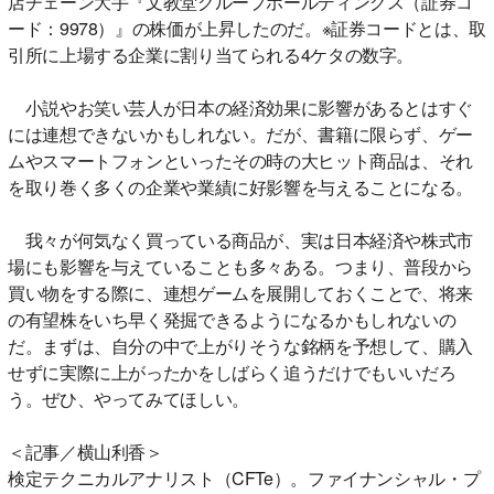
店チェーン大手『文教堂グループホールディングス（証券コ
ード：9978）』の株価が上昇したのだ。※証券コードとは、取
引所に上場する企業に割り当てられる4ケタの数字。
小説やお笑い芸人が日本の経済効果に影響があるとはすぐ
には連想できないかもしれない。だが、書籍に限らず、ゲー
ムやスマートフォンといったその時の大ヒット商品は、それ
を取り巻く多くの企業や業績に好影響を与えることになる。
我々が何気なく買っている商品が、実は日本経済や株式市
場にも影響を与えていることも多々ある。つまり、普段から
買い物をする際に、連想ゲームを展開しておくことで、将来
の有望株をいち早く発掘できるようになるかもしれないの
だ。まずは、自分の中で上がりそうな銘柄を予想して、購入
せずに実際に上がったかをしばらく追うだけでもいいだろ
う。ぜひ、やってみてほしい。
＜記事／横山利香＞
検定テクニカルアナリスト（CFTe）。ファイナンシャル・プ