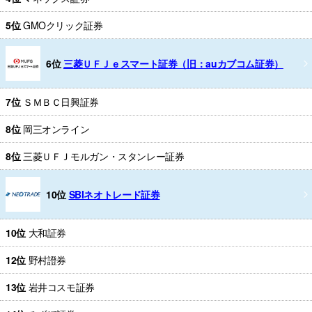
5位
GMOクリック証券
6位
三菱ＵＦＪｅスマート証券（旧：auカブコム証券）
7位
ＳＭＢＣ日興証券
8位
岡三オンライン
8位
三菱ＵＦＪモルガン・スタンレー証券
10位
SBIネオトレード証券
10位
大和証券
12位
野村證券
13位
岩井コスモ証券