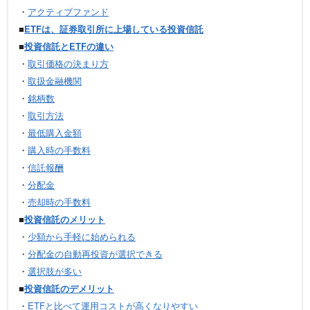
・
アクティブファンド
■
ETFは、証券取引所に上場している投資信託
■
投資信託とETFの違い
・
取引価格の決まり方
・
取扱金融機関
・
銘柄数
・
取引方法
・
最低購入金額
・
購入時の手数料
・
信託報酬
・
分配金
・
売却時の手数料
■
投資信託のメリット
・
少額から手軽に始められる
・
分配金の自動再投資が選択できる
・
選択肢が多い
■
投資信託のデメリット
・
ETFと比べて運用コストが高くなりやすい