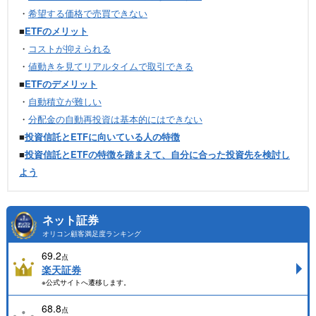
・
希望する価格で売買できない
■
ETFのメリット
・
コストが抑えられる
・
値動きを見てリアルタイムで取引できる
■
ETFのデメリット
・
自動積立が難しい
・
分配金の自動再投資は基本的にはできない
■
投資信託とETFに向いている人の特徴
■
投資信託とETFの特徴を踏まえて、自分に合った投資先を検討し
よう
ネット証券
オリコン顧客満足度ランキング
69.2
点
楽天証券
※公式サイトへ遷移します。
68.8
点