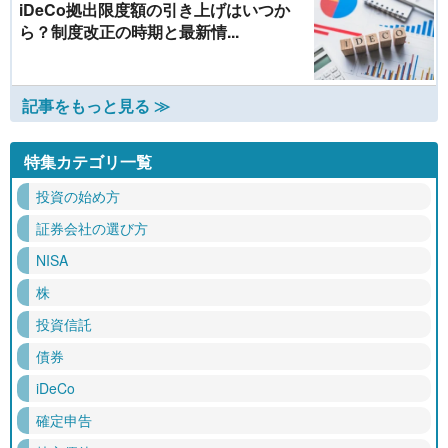
iDeCo拠出限度額の引き上げはいつか
ら？制度改正の時期と最新情...
記事をもっと見る ≫
特集カテゴリ一覧
投資の始め方
証券会社の選び方
NISA
株
投資信託
債券
iDeCo
確定申告