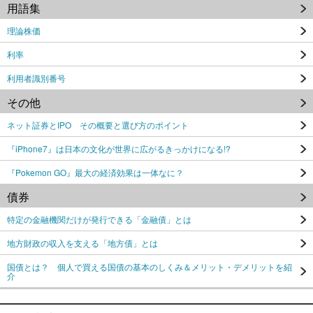
用語集
理論株価
利率
利用者識別番号
その他
ネット証券とIPO その概要と選び方のポイント
『iPhone7』は日本の文化が世界に広がるきっかけになる!?
『Pokemon GO』最大の経済効果は一体なに？
債券
特定の金融機関だけが発行できる「金融債」とは
地方財政の収入を支える「地方債」とは
国債とは？ 個人で買える国債の基本のしくみ＆メリット・デメリットを紹
介