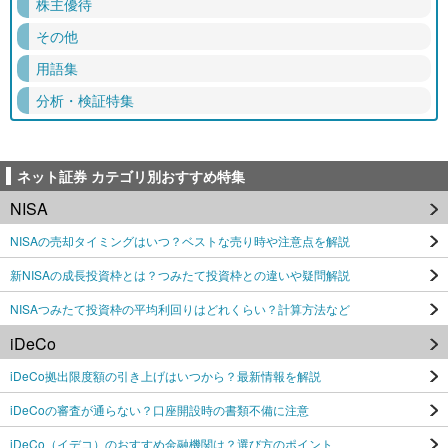
株主優待
その他
用語集
分析・検証特集
ネット証券 カテゴリ別おすすめ特集
NISA
NISAの売却タイミングはいつ？ベストな売り時や注意点を解説
新NISAの成長投資枠とは？つみたて投資枠との違いや疑問解説
NISAつみたて投資枠の平均利回りはどれくらい？計算方法など
iDeCo
iDeCo拠出限度額の引き上げはいつから？最新情報を解説
iDeCoの審査が通らない？口座開設時の書類不備に注意
iDeCo（イデコ）のおすすめ金融機関は？選び方のポイント