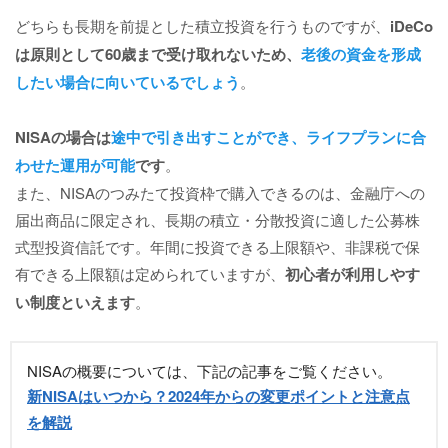
どちらも長期を前提とした積立投資を行うものですが、
iDeCo
は原則として60歳まで受け取れないため、
老後の資金を形成
したい場合に向いているでしょう
。
NISAの場合は
途中で引き出すことができ、ライフプランに合
わせた運用が可能
です
。
また、NISAのつみたて投資枠で購入できるのは、金融庁への
届出商品に限定され、長期の積立・分散投資に適した公募株
式型投資信託です。年間に投資できる上限額や、非課税で保
有できる上限額は定められていますが、
初心者が利用しやす
い制度といえます
。
NISAの概要については、下記の記事をご覧ください。
新NISAはいつから？2024年からの変更ポイントと注意点
を解説