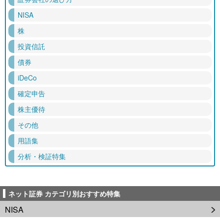
NISA
株
投資信託
債券
iDeCo
確定申告
株主優待
その他
用語集
分析・検証特集
ネット証券 カテゴリ別おすすめ特集
NISA