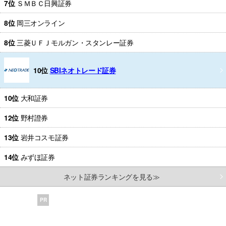
7位
ＳＭＢＣ日興証券
8位
岡三オンライン
8位
三菱ＵＦＪモルガン・スタンレー証券
10位
SBIネオトレード証券
10位
大和証券
12位
野村證券
13位
岩井コスモ証券
14位
みずほ証券
ネット証券ランキングを見る≫
PR