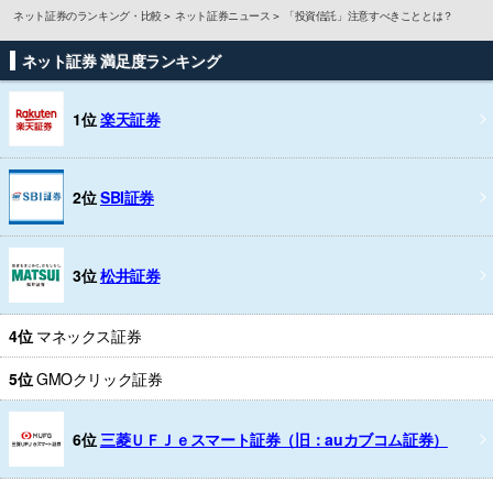
ネット証券のランキング・比較
ネット証券ニュース
「投資信託」注意すべきこととは？
ネット証券 満足度ランキング
1位
楽天証券
2位
SBI証券
3位
松井証券
4位
マネックス証券
5位
GMOクリック証券
6位
三菱ＵＦＪｅスマート証券（旧：auカブコム証券）