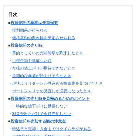
目次
■
投資信託の基本は長期保有
・
複利効果が得られる
・
価格変動の振れ幅を安定させられる
■
投資信託の売り時
・
目的としていた売却時期が到来したとき
・
目標金額を達成した時
・
今後の値上がりが期待できないとき
・
長期的な暴落が始まりそうなとき
・
現状よりリターンが見込める投資先を見つけたとき
・
ポートフォリオの見直しが必要になったとき
■
投資信託の売り時を見極めるためのポイント
・
一時的な値下がりに動揺しない
・
利益が出ただけで全額売却しない
■
投資信託を売却する際の注意点
・
申込日と売却・入金まではタイムラグがある