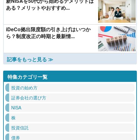
新NISAを50代から始めるデメリットは
ある？メリットやおすすめ...
iDeCo拠出限度額の引き上げはいつか
ら？制度改正の時期と最新情...
記事をもっと見る ≫
特集カテゴリ一覧
投資の始め方
証券会社の選び方
NISA
株
投資信託
債券