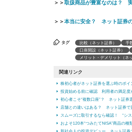
＞＞
取扱商品が豊富なのは？ 
＞＞
本当に安全？ ネット証券
タグ
比較（ネット証券）
手
口座開設（ネット証券）
メリット・デメリット（ネ
関連リンク
株初心者がネット証券を選ぶ時のポイ
投資始める前に確認 利用者の満足度が
初心者こそ“複数口座”？ ネット証券
店舗との違いはある？ ネット証券で
スムーズに取引するなら確認！ “シス
およそ120本“つみたてNISA”商品の
新社会人の投資デビュー ネット証券