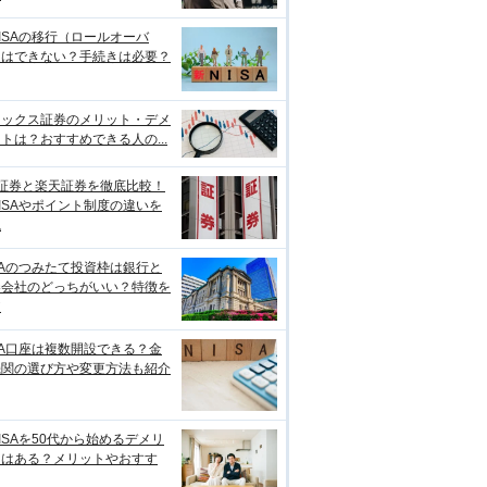
ISAの移行（ロールオーバ
）はできない？手続きは必要？
ネックス証券のメリット・デメ
トは？おすすめできる人の...
I証券と楽天証券を徹底比較！
ISAやポイント制度の違いを
説
SAのつみたて投資枠は銀行と
券会社のどっちがいい？特徴を
較
SA口座は複数開設できる？金
機関の選び方や変更方法も紹介
ISAを50代から始めるデメリ
トはある？メリットやおすす