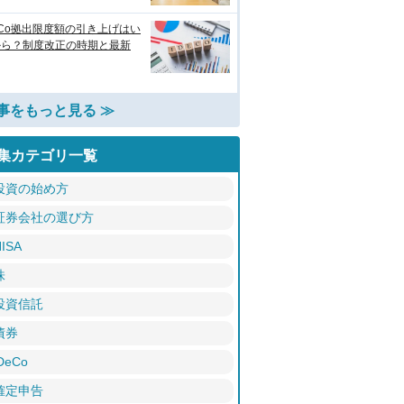
eCo拠出限度額の引き上げはい
から？制度改正の時期と最新
事をもっと見る ≫
集カテゴリ一覧
投資の始め方
証券会社の選び方
ISA
株
投資信託
債券
DeCo
確定申告