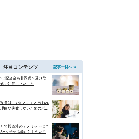
注目コンテンツ
記事一覧へ ≫
SAは配当金も非課税？受け取
方式で注意したいこと
ぜ投資は「やめとけ」と言われ
理由や失敗しないためのポ...
みたて投資枠のデメリットは？
ISAを始める前に知りたい注
点