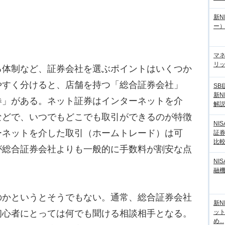
新N
ー
マ
リッ
体制など、証券会社を選ぶポイントはいくつか
やすく分けると、店舗を持つ「総合証券会社」
SB
新N
券」がある。ネット証券はインターネットを介
解
などで、いつでもどこでも取引ができるのが特徴
NI
ーネットを介した取引（ホームトレード）は可
証
比
が総合証券会社よりも一般的に手数料が割安な点
NI
融
かというとそうでもない。通常、総合証券会社
新N
初心者にとっては何でも聞ける相談相手となる。
ッ
め...