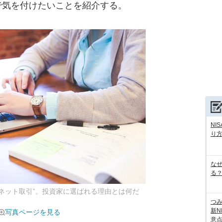
で気を付けたいことを紹介する。
NI
り
な
る？
“ネット取引”。投資家に選ばれる理由とは何だ
つ
新N
写真ページを見る
意