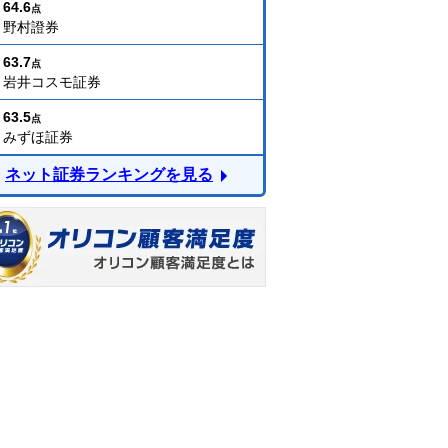
64.6
点
野村證券
63.7
点
岩井コスモ証券
63.5
点
みずほ証券
ネット証券ランキングを見る