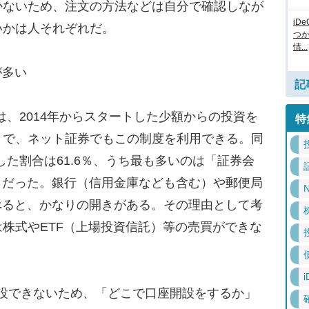
かないため、注文の方法などは自分で確認しなが
iD
いかは人それぞれだ。
つ
情...
が多い
記
は、2014年からスタートした少額からの投資を
特
とで、ネット証券でもこの制度を利用できる。同
した割合は61.6％、うち最も多いのは「証券会
5％だった。銀行（信用金庫なども含む）や郵便局
N
比べると、かなりの開きがある。その理由として考
株式やETF（上場投資信託）等の売買ができな
i
開設できないため、「どこで口座開設をするか」