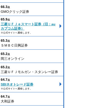
66.3
点
GMOクリック証券
65.9
点
三菱ＵＦＪｅスマート証券（旧：au
カブコム証券）
※公式サイトへ遷移します。
65.3
点
ＳＭＢＣ日興証券
65.2
点
岡三オンライン
65.2
点
三菱ＵＦＪモルガン・スタンレー証券
64.7
点
SBIネオトレード証券
※公式サイトへ遷移します。
64.7
点
大和証券