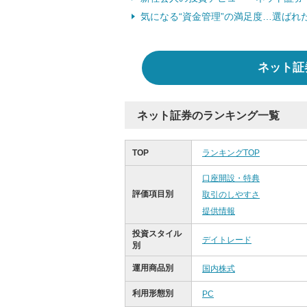
気になる“資金管理”の満足度…選ばれ
ネット証
ネット証券のランキング一覧
TOP
ランキングTOP
口座開設・特典
評価項目別
取引のしやすさ
提供情報
投資スタイル
デイトレード
別
運用商品別
国内株式
利用形態別
PC