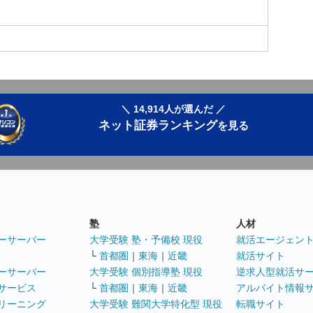
＼ 14,914人が選んだ ／
ネット証券ランキング
を見る
塾
人材
ーサーバー
大学受験 塾・予備校 現役
就活エージェン
└
首都圏
｜
東海
｜
近畿
就活サイト
ーサーバー
大学受験 個別指導塾 現役
逆求人型就活サ
サービス
└
首都圏
｜
東海
｜
近畿
アルバイト情報
リーニング
大学受験 難関大学特化型 現役
転職サイト