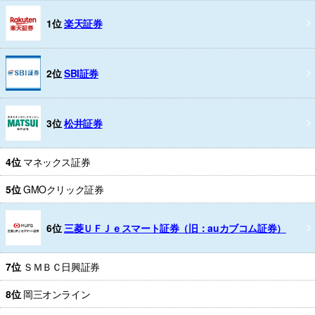
1位
楽天証券
2位
SBI証券
3位
松井証券
4位
マネックス証券
5位
GMOクリック証券
6位
三菱ＵＦＪｅスマート証券（旧：auカブコム証券）
7位
ＳＭＢＣ日興証券
8位
岡三オンライン