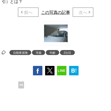
引）とは？
前へ
この写真の記事
次へ
自動車保険
等級
年齢
2台目
PR