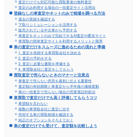
査定だけでも対応可能な買取業者の無料査定
査定のみ利用する場合の一括査定サイト活用法
登録なしの車査定やネットのみで相場を調べる方法
過去の実績を確認する
下取りシミュレーションを活用する
販売されている中古車から予想する
車査定をネットのみで完結できるAI査定や匿名サイト
車買取の簡単査定サイトを利用するメリットと限界
車の査定だけをスムーズに進めるための流れと準備
1. 査定を依頼する車買取会社を決める
2. 査定の予約をする
3. 査定に必要な書類を準備する
4. 車買取会社に査定をしてもらう
買取査定で売らないときのマナーと注意点
車査定で売らない意思を最初に伝える重要性
査定額の有効期限と車査定から半年後の価格変動
車の一括査定で売らない場合の営業電話対処法
車買取で査定だけでも高く評価してもらうコツ
希望額を言わない
複数の車買取会社に査定に出す
売却する車の買取相場を確認する
純正のオプションをそろえておく
車の査定だけでも受けて、査定額を比較しよう