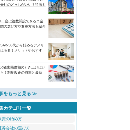
券会社のどっちがいい？特徴を
較
SA口座は複数開設できる？金
機関の選び方や変更方法も紹介
ISAを50代から始めるデメリ
トはある？メリットやおすす
eCo拠出限度額の引き上げはい
から？制度改正の時期と最新
事をもっと見る ≫
集カテゴリ一覧
投資の始め方
証券会社の選び方