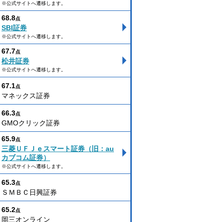
※公式サイトへ遷移します。
68.8
点
SBI証券
※公式サイトへ遷移します。
67.7
点
松井証券
※公式サイトへ遷移します。
67.1
点
マネックス証券
66.3
点
GMOクリック証券
65.9
点
三菱ＵＦＪｅスマート証券（旧：au
カブコム証券）
※公式サイトへ遷移します。
65.3
点
ＳＭＢＣ日興証券
65.2
点
岡三オンライン