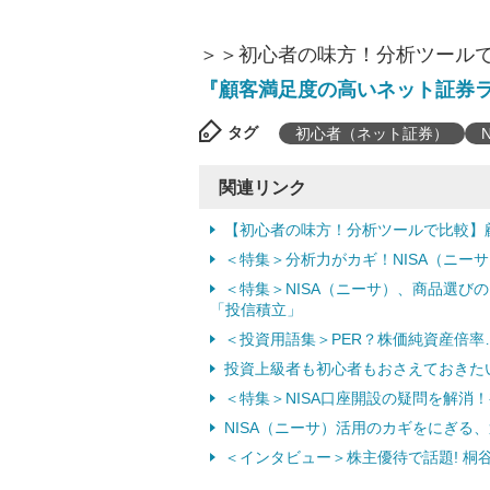
＞＞初心者の味方！分析ツール
『顧客満足度の高いネット証券
タグ
初心者（ネット証券）
N
関連リンク
【初心者の味方！分析ツールで比較】
＜特集＞分析力がカギ！NISA（ニー
＜特集＞NISA（ニーサ）、商品選び
「投信積立」
＜投資用語集＞PER？株価純資産倍率
投資上級者も初心者もおさえておきたい「
＜特集＞NISA口座開設の疑問を解消
NISA（ニーサ）活用のカギをにぎる、
＜インタビュー＞株主優待で話題! 桐