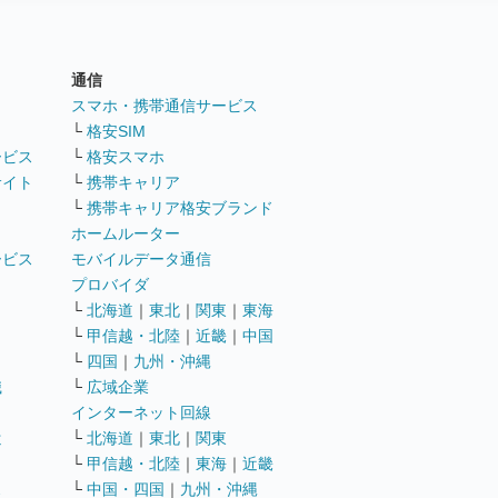
通信
ト
スマホ・携帯通信サービス
└
格安SIM
ービス
└
格安スマホ
サイト
└
携帯キャリア
└
携帯キャリア格安ブランド
ホームルーター
ービス
モバイルデータ通信
ト
プロバイダ
└
北海道
｜
東北
｜
関東
｜
東海
└
甲信越・北陸
｜
近畿
｜
中国
└
四国
｜
九州・沖縄
職
└
広域企業
インターネット回線
遣
└
北海道
｜
東北
｜
関東
└
甲信越・北陸
｜
東海
｜
近畿
ス
└
中国・四国
｜
九州・沖縄