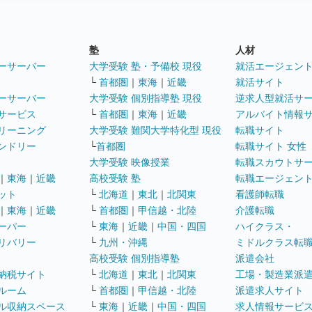
塾
人材
ーサーバー
大学受験 塾・予備校 現役
就活エージェン
└
首都圏
｜
東海
｜
近畿
就活サイト
ーサーバー
大学受験 個別指導塾 現役
逆求人型就活サ
サービス
└
首都圏
｜
東海
｜
近畿
アルバイト情報
リーニング
大学受験 難関大学特化型 現役
転職サイト
ンドリー
└
首都圏
転職サイト 女性
大学受験 映像授業
転職スカウトサ
｜
東海
｜
近畿
高校受験 塾
転職エージェン
ット
└
北海道
｜
東北
｜
北関東
看護師転職
｜
東海
｜
近畿
└
首都圏
｜
甲信越・北陸
介護転職
ーパー
└
東海
｜
近畿
｜
中国・四国
ハイクラス・
リバリー
└
九州・沖縄
ミドルクラス転
高校受験 個別指導塾
派遣会社
納税サイト
└
北海道
｜
東北
｜
北関東
工場・製造業派
ルーム
└
首都圏
｜
甲信越・北陸
派遣求人サイト
ル収納スペース
└
東海
｜
近畿
｜
中国・四国
求人情報サービ