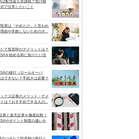
SAは配当金も非課税？受け取
方式で注意したいこと
ぜ投資は「やめとけ」と言われ
理由や失敗しないためのポ...
みたて投資枠のデメリットは？
ISAを始める前に知りたい注
点
ISAの移行（ロールオーバ
）はできない？手続きは必要？
ネックス証券のメリット・デメ
トは？おすすめできる人の...
I証券と楽天証券を徹底比較！
ISAやポイント制度の違いを
説
SAのつみたて投資枠は銀行と