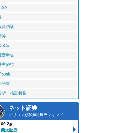
ISA
株
投資信託
債券
DeCo
確定申告
株主優待
その他
用語集
分析・検証特集
ネット証券
オリコン顧客満足度ランキング
69.2
点
楽天証券