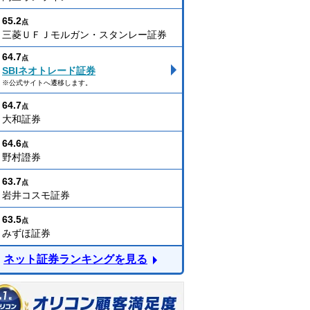
65.2
点
三菱ＵＦＪモルガン・スタンレー証券
64.7
点
SBIネオトレード証券
※公式サイトへ遷移します。
64.7
点
大和証券
64.6
点
野村證券
63.7
点
岩井コスモ証券
63.5
点
みずほ証券
ネット証券ランキングを見る