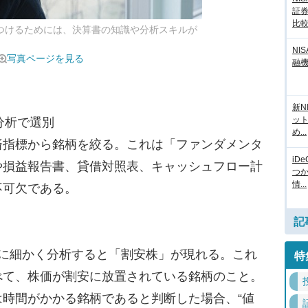
証
比
見つけるためには、決算書の知識や分析スキルが
NI
写真ページを見る
融
新N
ッ
分析で選別
め...
指標から銘柄を絞る。これは「ファンダメンタ
iD
や損益報告書、貸借対照表、キャッシュフロー計
つ
情...
不可欠である。
記
に細かく分析すると「割安株」が現れる。これ
特
べて、株価が割安に放置されている銘柄のこと。
時間がかかる銘柄であると判断した場合、“値