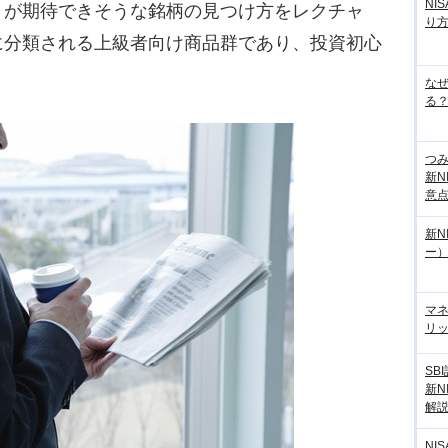
NI
りが期待できそうな銘柄の見つけ方をレクチャ
り
に分類される上級者向け商品群であり、投資初心
な
る？
つ
新N
意
新N
ー
マ
リッ
SB
新N
解
NI