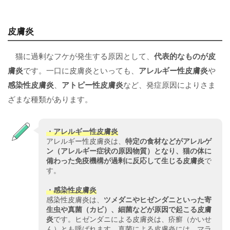
皮膚炎
猫に過剰なフケが発生する原因として、
代表的なものが
皮
膚炎
です。一口に皮膚炎といっても、
アレルギー性皮膚炎
や
感染性皮膚炎
、
アトピー性皮膚炎
など、発症原因によりさま
ざまな種類があります。
・
アレルギー性皮膚炎
アレルギー性皮膚炎は、
特定の食材などがアレルゲ
ン（アレルギー症状の原因物質）となり、猫の体に
備わった免疫機構が過剰に反応して生じる皮膚炎
で
す。
・
感染性皮膚炎
感染性皮膚炎は、
ツメダニやヒゼンダニといった寄
生虫や真菌（カビ）、細菌などが原因で起こる皮膚
炎
です。ヒゼンダニによる皮膚炎は、疥癬（かいせ
ん）とも呼ばれます。真菌による皮膚炎には、マラ