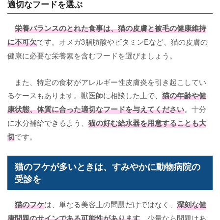
適切なフードを選ぶ
栄養バランスのとれた食事
は、猫の皮膚と被毛の健康維持
に不可欠
です。オメガ3脂肪酸やビタミンEなど、猫の皮膚の
健康に必要な栄養素を含むフードを選びましょう。
また、特定の食材がアレルギー性皮膚炎を引き起こしてい
るケースもあります。獣医師に相談した上で、
猫の年齢や健
康状態、体質に合った
適切なフード
を与えてください
。十分
に水分補給できるよう、
猫の好む給水器
を用意することも大
切
です。
猫のフケが多いときは、すみやかに動物病院の
受診を
猫のフケ
は、単なる美容上の問題だけではなく、
深刻な健
康問題のサインである可能性があります
。少量なら問題はあ