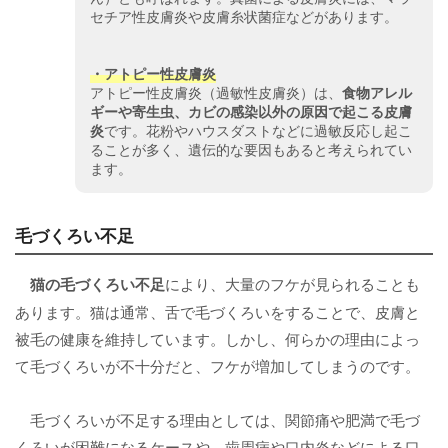
セチア性皮膚炎や皮膚糸状菌症などがあります。
・
アトピー性皮膚炎
アトピー性皮膚炎（過敏性皮膚炎）は、
食物アレル
ギーや寄生虫、カビの感染以外の原因で起こる皮膚
炎
です。花粉やハウスダストなどに過敏反応し起こ
ることが多く、遺伝的な要因もあると考えられてい
ます。
毛づくろい不足
猫の
毛づくろい不足
により、大量のフケが見られることも
あります。猫は通常、舌で毛づくろいをすることで、皮膚と
被毛の健康を維持しています。しかし、何らかの理由によっ
て毛づくろいが不十分だと、フケが増加してしまうのです。
毛づくろいが不足する理由としては、関節痛や肥満で毛づ
くろいが困難になるケースや、歯周病や口内炎などによる口