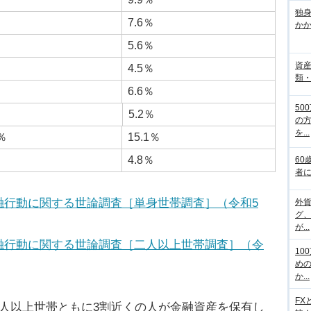
独
％
7.6％
か
％
5.6％
資
％
4.5％
類
％
6.6％
50
％
5.2％
の
を...
4％
15.1％
％
4.8％
60
者
融行動に関する世論調査［単身世帯調査］（令和5
外
グ
が...
融行動に関する世論調査［二人以上世帯調査］（令
10
め
か...
FX
人以上世帯ともに3割近くの人が金融資産を保有し