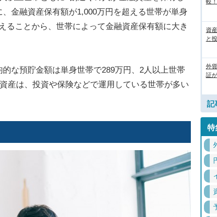
較
、金融資産保有額が1,000万円を超える世帯が単身
超えることから、世帯によって金融資産保有額に大き
資
と
外
的な預貯金額は単身世帯で289万円、2人以上世帯
証
融資産は、投資や保険などで運用している世帯が多い
記
特