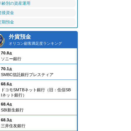
年齢別の資産運用
老後資金
定期預金
外貨預金
オリコン顧客満足度ランキング
70.8
点
ソニー銀行
70.1
点
SMBC信託銀行プレスティア
68.6
点
ドコモSMTBネット銀行（旧：住信SB
Iネット銀行）
68.4
点
SBI新生銀行
68.3
点
三井住友銀行