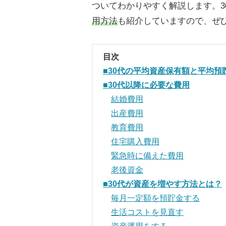
ついてわかりやすく解説します。3
用方法
も紹介していますので、ぜ
目次
■30代の平均資産保有額と平均預
■30代以降に必要な費用
結婚費用
出産費用
教育費用
住宅購入費用
緊急時に備えた費用
老後資金
■30代が資産を増やす方法とは？
毎月一定額を預貯金する
生活コストを見直す