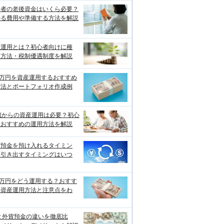
身者の老後資金はいくら必要？
かる費用や準備する方法を解説
産運用とは？初心者向けに種
・方法・税制優遇制度を解説
0万円を資産運用するおすすめ
方法とポートフォリオ作成例
歳からの資産運用は必要？初心
におすすめの運用方法を解説
貨預金を預け入れるタイミン
、引き出すタイミングはいつ
0万円をどう運用する？おすす
の資産運用方法と注意点をわ
と外貨預金の違いを徹底比