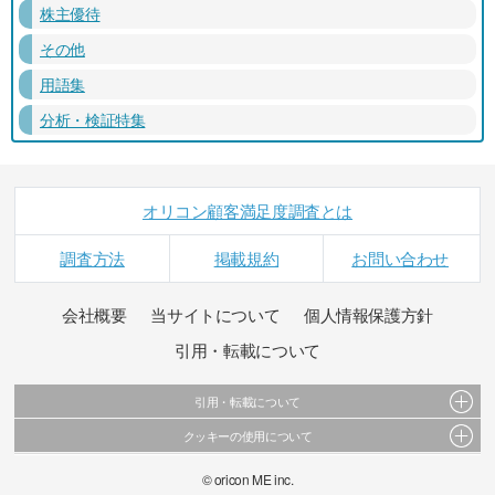
株主優待
その他
用語集
分析・検証特集
オリコン顧客満足度調査とは
調査方法
掲載規約
お問い合わせ
会社概要
当サイトについて
個人情報保護方針
引用・転載について
引用・転載について
クッキーの使用について
当サイトで公開されている情報（文字、写真、イラスト、画像データ等）及びこれらの配
置・編集および構造などについての著作権は株式会社oricon MEに帰属しております。
このサイトでは Cookie を使用して、ユーザーに合わせたコンテンツや広告の表示、ソーシャ
© oricon ME inc.
これらの情報を権利者の許可なく無断転載・複製などの二次利用を行うことは固く禁じてお
ル メディア機能の提供、広告の表示回数やクリック数の測定を行っています。