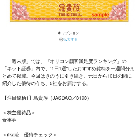
キャプション
拡大する
「週末版」では、『オリコン顧客満足度ランキング』の
「ネット証券」内で、“1日1選”したおすすめ銘柄を一週間分ま
とめて掲載。今回はきのうに引き続き、元日から10日の間に
紹介した優待のうち、5社をお届けする。
【注目銘柄1】鳥貴族（JASDAQ／3193）
＜株主優待品＞
食事券
＜rika流 優待チェック＞