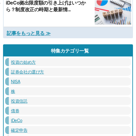
iDeCo拠出限度額の引き上げはいつか
ら？制度改正の時期と最新情...
記事をもっと見る ≫
特集カテゴリ一覧
投資の始め方
証券会社の選び方
NISA
株
投資信託
債券
iDeCo
確定申告