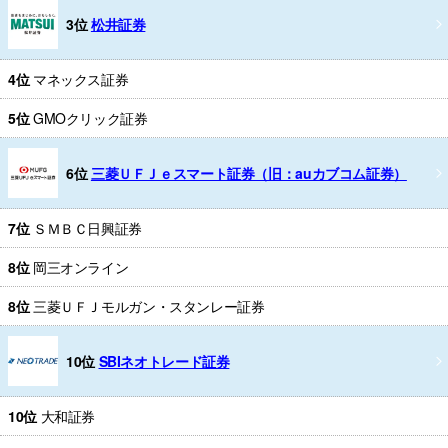
3位
松井証券
4位
マネックス証券
5位
GMOクリック証券
6位
三菱ＵＦＪｅスマート証券（旧：auカブコム証券）
7位
ＳＭＢＣ日興証券
8位
岡三オンライン
8位
三菱ＵＦＪモルガン・スタンレー証券
10位
SBIネオトレード証券
10位
大和証券