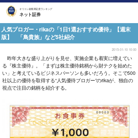
オリコン顧客満足度ランキング
ネット証券
人気ブロガー・rikaの「1日1選おすすめ優待」【週末
版】 「鳥貴族」など5社紹介
2015-01-10 10:00
昨年大きな盛り上がりを見せ、実施企業も着実に増えてい
る『株主優待』。「まずは株主優待銘柄から財テクを始めた
い」と考えているビジネスパーソンも多いだろう。そこで500
社以上の優待を取得する“人気優待ブロガー”のrikaが、独自の
視点で注目の銘柄を紹介する。