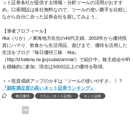
ット証券各社が提供する情報・分析ツールの活用がおすす
め。口座開設は各社無料なので、ツールの使い勝手を比較し
ながら自分に合った証券会社を探してみよう。
【筆者プロフィール】
rika（りか）／東海地方在住の40代主婦。2002年から優待投
資にハマり、飲食から生活用品、遊びまで、優待を活用した
生活をブログ『毎日優待三昧 rika』
（http://d.hatena.ne.jp/yuutaizanmai/）で紹介中。株主総会やIR
も積極的に参加。現在は500社以上の優待を取得。
＞＞投資成績アップのカギは「ツールの使いやすさ」！？
『顧客満足度の高いネット証券ランキング』
株主優待
コラム（ネット証券）
ネット証券
PR