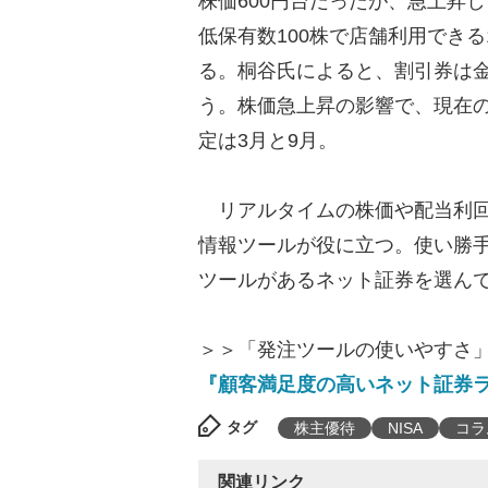
株価600円台だったが、急上昇
低保有数100株で店舗利用できる
る。桐谷氏によると、割引券は
う。株価急上昇の影響で、現在の
定は3月と9月。
リアルタイムの株価や配当利回
情報ツールが役に立つ。使い勝
ツールがあるネット証券を選ん
＞＞「発注ツールの使いやすさ
『顧客満足度の高いネット証券
タグ
株主優待
NISA
コラ
関連リンク