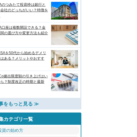
SAのつみたて投資枠は銀行と
券会社のどっちがいい？特徴を
較
SA口座は複数開設できる？金
機関の選び方や変更方法も紹介
ISAを50代から始めるデメリ
トはある？メリットやおすす
eCo拠出限度額の引き上げはい
から？制度改正の時期と最新
事をもっと見る ≫
集カテゴリ一覧
投資の始め方