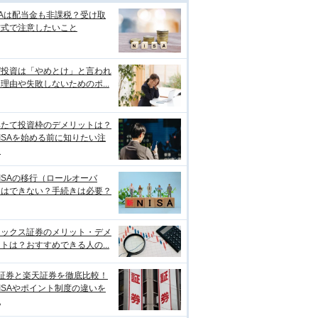
SAは配当金も非課税？受け取
方式で注意したいこと
ぜ投資は「やめとけ」と言われ
理由や失敗しないためのポ...
みたて投資枠のデメリットは？
ISAを始める前に知りたい注
点
ISAの移行（ロールオーバ
）はできない？手続きは必要？
ネックス証券のメリット・デメ
トは？おすすめできる人の...
I証券と楽天証券を徹底比較！
ISAやポイント制度の違いを
説