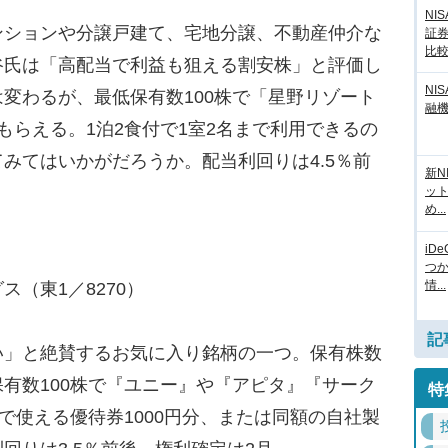
NI
ションや分譲戸建て、宅地分譲、不動産仲介な
証
比
谷氏は「高配当で利益も狙える割安株」と評価し
NI
変わるが、最低保有数100株で「星野リゾート
融
もらえる。1泊2食付で1室2名まで利用できるの
みてはいかがだろうか。配当利回りは4.5％前
新N
ッ
め...
iD
つ
情...
（東1／8270）
記
い」と絶賛するお気に入り銘柄の一つ。保有株数
有数100株で『ユニー』や『アピタ』『サーク
特
で使える優待券1000円分、または同額の自社製