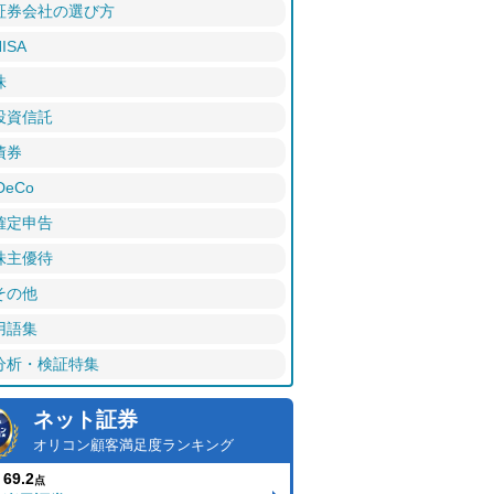
証券会社の選び方
ISA
株
投資信託
債券
DeCo
確定申告
株主優待
その他
用語集
分析・検証特集
ネット証券
オリコン顧客満足度ランキング
69.2
点