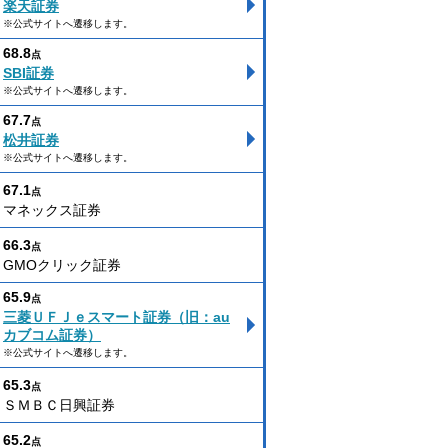
楽天証券
※公式サイトへ遷移します。
68.8
点
SBI証券
※公式サイトへ遷移します。
67.7
点
松井証券
※公式サイトへ遷移します。
67.1
点
マネックス証券
66.3
点
GMOクリック証券
65.9
点
三菱ＵＦＪｅスマート証券（旧：au
カブコム証券）
※公式サイトへ遷移します。
65.3
点
ＳＭＢＣ日興証券
65.2
点