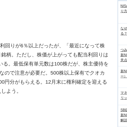
NI
り
な
る？
、利回りが6％以上だったが、「最近になって株
つ
目銘柄。ただし、株価が上がっても配当利回りは
新N
意
ている。最低保有単元数は100株だが、株主優待を
新N
株なので注意が必要だ。500株以上保有でクオカ
ー
2000円分がもらえる。12月末に権利確定を迎える
入しよう。
マ
リッ
SB
新N
解