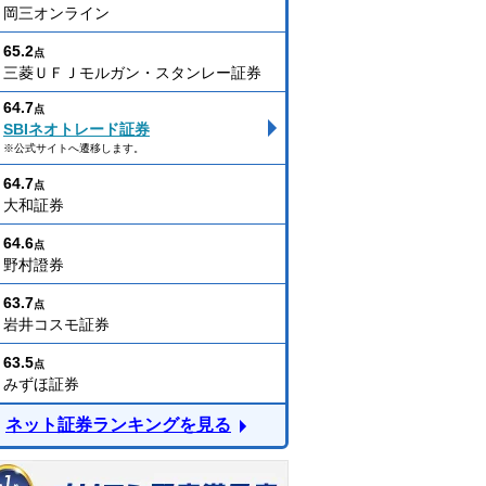
岡三オンライン
65.2
点
三菱ＵＦＪモルガン・スタンレー証券
64.7
点
SBIネオトレード証券
※公式サイトへ遷移します。
64.7
点
大和証券
64.6
点
野村證券
63.7
点
岩井コスモ証券
63.5
点
みずほ証券
ネット証券ランキングを見る