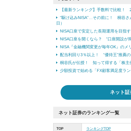
【最新ランキング】手数料で比較！ 2
“駆け込みNISA”…その前に！ 桐谷さ
日）
NISA口座で安定した長期運用を目指す
NISA口座を開くなら？ “口座開設
NISA『金融機関変更が毎年OK』のメリ
配当利回り3％以上！ “優待王”推薦の
桐谷氏が伝授！ 知って得する「株主優待
少額投資で始める「FX顧客満足度ラ
ネット証
ネット証券のランキング一覧
TOP
ランキングTOP