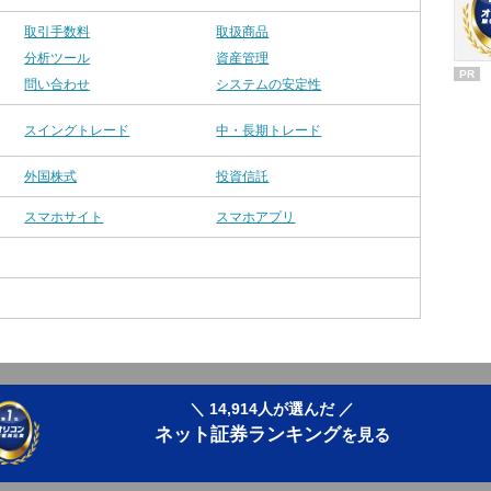
取引手数料
取扱商品
分析ツール
資産管理
PR
問い合わせ
システムの安定性
スイングトレード
中・長期トレード
外国株式
投資信託
スマホサイト
スマホアプリ
＼ 14,914人が選んだ ／
ネット証券ランキング
を見る