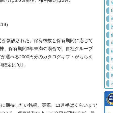
回りは3.5％前後、権利確定は2月。
N
19）
待が新設された。保有株数と保有期間に応じて
i
0株、保有期間3年未満の場合で、自社グループ
が選べる2000円分のカタログギフトがもらえ
利確定は9月。
に期待したい銘柄。実際、11月半ばくらいまで