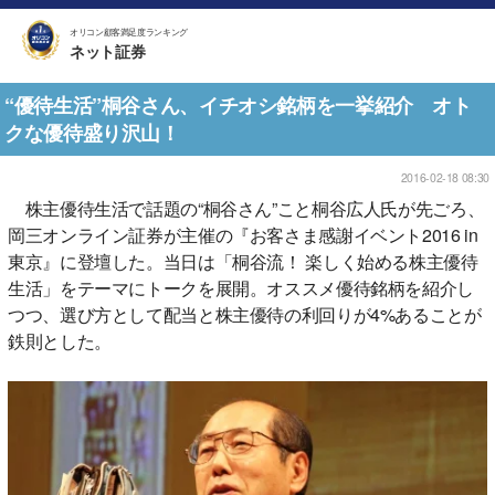
オリコン顧客満足度ランキング
ネット証券
“優待生活”桐谷さん、イチオシ銘柄を一挙紹介 オト
クな優待盛り沢山！
2016-02-18 08:30
株主優待生活で話題の“桐谷さん”こと桐谷広人氏が先ごろ、
岡三オンライン証券が主催の『お客さま感謝イベント2016 in
東京』に登壇した。当日は「桐谷流！ 楽しく始める株主優待
生活」をテーマにトークを展開。オススメ優待銘柄を紹介し
つつ、選び方として配当と株主優待の利回りが4%あることが
鉄則とした。