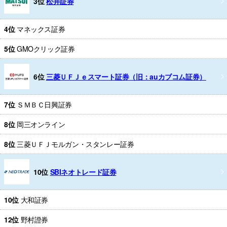
3位
松井証券
4位
マネックス証券
5位
GMOクリック証券
6位
三菱ＵＦＪｅスマート証券（旧：auカブコム証券）
7位
ＳＭＢＣ日興証券
8位
岡三オンライン
8位
三菱ＵＦＪモルガン・スタンレー証券
10位
SBIネオトレード証券
10位
大和証券
12位
野村證券