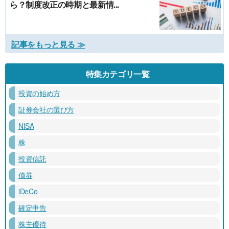
ら？制度改正の時期と最新情...
記事をもっと見る ≫
特集カテゴリ一覧
投資の始め方
証券会社の選び方
NISA
株
投資信託
債券
iDeCo
確定申告
株主優待