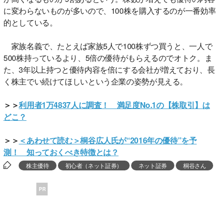
に変わらないものが多いので、100株を購入するのが一番効率
的としている。
家族名義で、たとえば家族5人で100株ずつ買うと、一人で
500株持っているより、5倍の優待がもらえるのでオトク。ま
た、3年以上持つと優待内容を倍にする会社が増えており、長
く株主でい続けてほしいという企業の姿勢が見える。
＞＞
利用者1万4837人に調査！ 満足度No.1の【株取引】は
どこ？
＞＞
＜あわせて読む＞桐谷広人氏が“2016年の優待”を予
測！ 知っておくべき特徴とは？
株主優待
初心者（ネット証券）
ネット証券
桐谷さん
PR