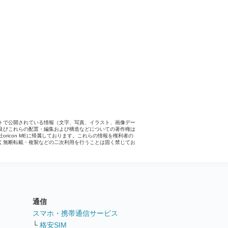
トで公開されている情報（文字、写真、イラスト、画像デー
及びこれらの配置・編集および構造などについての著作権は
社oricon MEに帰属しております。これらの情報を権利者の
く無断転載・複製などの二次利用を行うことは固く禁じてお
。
通信
ト
スマホ・携帯通信サービス
└
格安SIM