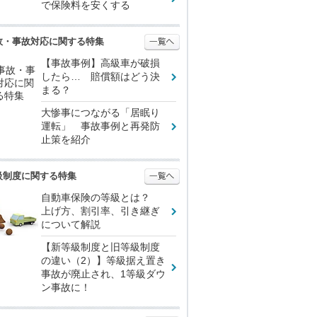
で保険料を安くする
故・事故対応に関する特集
【事故事例】高級車が破損
したら… 賠償額はどう決
まる？
大惨事につながる「居眠り
運転」 事故事例と再発防
止策を紹介
級制度に関する特集
自動車保険の等級とは？
上げ方、割引率、引き継ぎ
について解説
【新等級制度と旧等級制度
の違い（2）】等級据え置き
事故が廃止され、1等級ダウ
ン事故に！