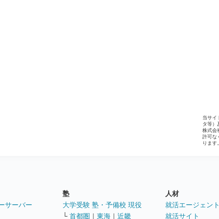
当サイ
タ等）
株式会
許可な
ります
塾
人材
ーサーバー
大学受験 塾・予備校 現役
就活エージェン
└
首都圏
｜
東海
｜
近畿
就活サイト