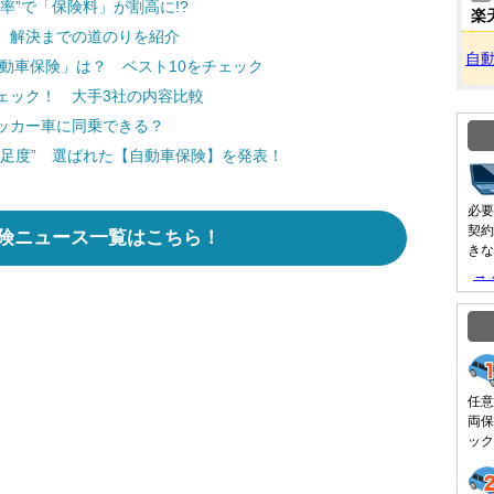
率”で「保険料」が割高に!?
楽
 解決までの道のりを紹介
自
自動車保険」は？ ベスト10をチェック
ェック！ 大手3社の内容比較
ッカー車に同乗できる？
満足度” 選ばれた【自動車保険】を発表！
必要
契約
険ニュース一覧はこちら！
きな
→
任意
両保
ック