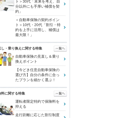
ト＞30代「未来を考え、自
分以外にも手厚い補償を契
約」
＜自動車保険の契約ポイン
ト＞10代・20代「割引・特
約を上手に活用し、補償は
最大限！」
直し・乗り換えに関する特集
自動車保険の見直し＆乗り
換えポイント
【今どき任意自動車保険の
選び方】自分の条件に合っ
たプランを細かく選ぶ！
険料に関する特集
運転者限定特約で保険料を
抑える
走行距離に応じた割引制度