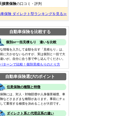
天損害保険
の口コミ・評判
動車保険 ダイレクト型ランキングを見る≫
自動車保険を比較する
個別or一括見積もり 違いを比較
な情報を入力して金額を出す「見積もり」は、
前に欠かせないものすが、実は個別と一括で大
違いが。自分に合う形で申し込んでください。
 パターンで比較！個別見積もりのとり方
自動車保険選びのポイント
任意保険の種類と特徴
保険には、対人・対物賠償や人身傷害補償、車
険などさまざまな種類があります。事前にチェ
して重視する補償を決めることが大切です。
ダイレクト系と代理店系の違い