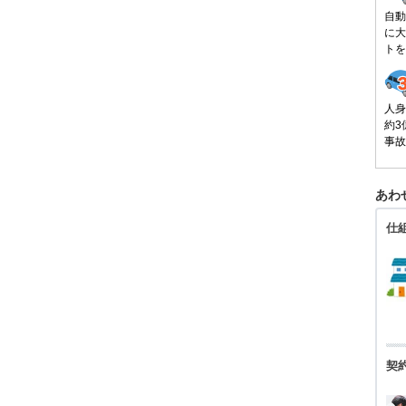
自動
に大
トを
人身
約3
事故
あわ
仕
契