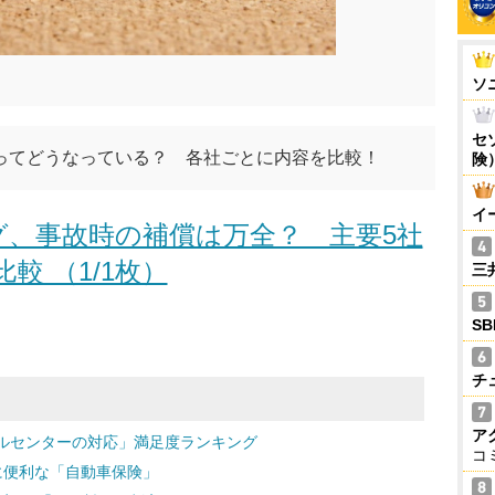
ソ
セ
ってどうなっている？ 各社ごとに内容を比較！
険
イ
、事故時の補償は万全？ 主要5社
比較 （1/1枚）
三
S
チ
ア
ルセンターの対応」満足度ランキング
コ
に便利な「自動車保険」