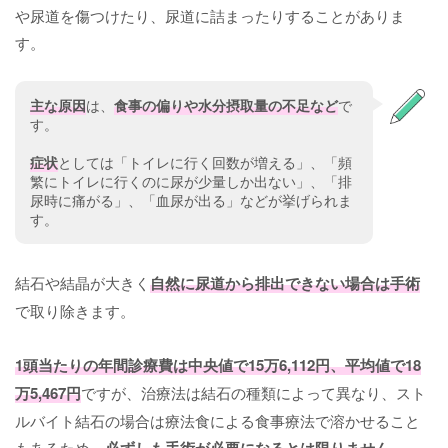
や尿道を傷つけたり、尿道に詰まったりすることがありま
す。
主な原因
は、
食事の偏りや水分摂取量の不足など
で
す。
症状
としては「トイレに行く回数が増える」、「頻
繁にトイレに行くのに尿が少量しか出ない」、「排
尿時に痛がる」、「血尿が出る」などが挙げられま
す。
結石や結晶が大きく
自然に尿道から排出できない場合は手術
で取り除きます。
1頭当たりの年間診療費は中央値で15万6,112円、平均値で18
万5,467円
ですが、治療法は結石の種類によって異なり、スト
ルバイト結石の場合は療法食による食事療法で溶かせること
もあるため、
必ずしも手術が必要になるとは限りません
。