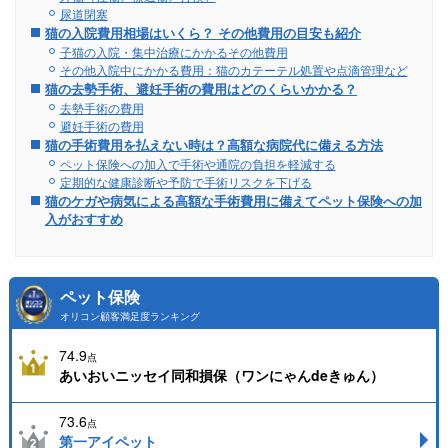
尿道閉塞
猫の入院費用相場はいくら？ その他費用の目安も紹介
子猫の入院・集中治療にかかるその他費用
その他入院中にかかる費用：猫のカテーテル処置や点滴管理など
猫の去勢手術、避妊手術の費用はどのくらいかかる？
去勢手術の費用
避妊手術の費用
猫の手術費用を払えない時は？高額な病院代に備える方法
ペット保険への加入で手術や通院の負担を軽減する
定期的な健康診断や予防で手術リスクを下げる
猫のケガや病気による高額な手術費用に備えてペット保険への加
入がおすすめ
ペット保険
オリコン顧客満足度ランキング
74.9
点
あいおいニッセイ同和損保（ワンにゃんdeきゅん）
73.6
点
第一アイペット