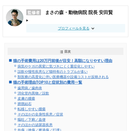
まさの森・動物病院 院長 安田賢
監修者
プロフィールを見る
目次
猫の手術費用は20万円前後が目安！高額になりやすい理由
病気やケガの異変に気づきにくく重症化しやすい
誤飲や慢性疾患など猫特有のトラブルが多い
獣医療の高度化に伴い医療機器や設備コストが反映される
猫の手術理由TOP10と症状別の費用一覧
歯周病／歯肉炎
消化管内異物／誤飲
皮膚の腫瘍
膀胱結石
転移しやすい腫瘍
そのほかの全身性疾患／症状
嘔吐／下痢／血便
そのほかの泌尿器疾患
外傷（挫傷／擦過傷／打撲）