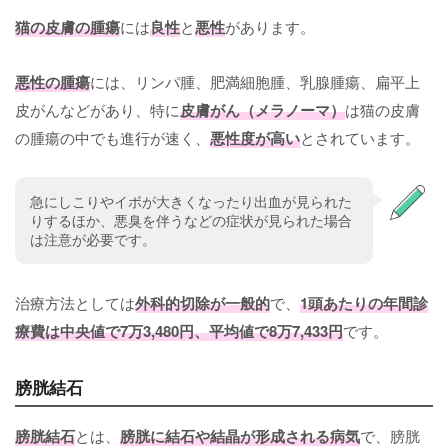
猫の皮膚の腫瘍
には
良性
と
悪性
があります。
悪性の腫瘍
には、リンパ腫、肥満細胞腫、乳腺腫瘍、扁平上
皮がんなどがあり、特に
皮膚がん（メラノーマ）
は猫の皮膚
の腫瘍の中でも進行が速く、
悪性度が高い
とされています。
急にしこりやイボが大きくなったり出血が見られた
りするほか、悪臭を伴うなどの症状が見られた場合
は注意が必要です。
治療方法としては
外科的切除が一般的
で、
1頭あたりの年間診
療費は
中央値で7万3,480円
、
平均値で8万7,433円
です。
膀胱結石
膀胱結石
とは、
膀胱に結石や結晶が形成される病気
で、膀胱