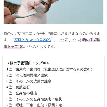
猫のケガや病気による手術理由にはさまざまなものがありま
す。「
家庭どうぶつ白書2023
」で公表している
猫の手術理
由トップ10
は下記のとおりです。
＜猫の手術理由トップ10＞
1位 歯周病／歯肉炎（乳歯遺残に起因するもの含む）
2位 消化管内異物／誤飲
3位 そのほかの皮膚の腫瘍
4位 膀胱結石
5位 全身性の腫瘍
6位 そのほかの全身性疾患／症状
7位 嘔吐／下痢／血便（原因未定）