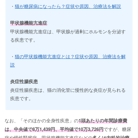
・
猫が糖尿病になったら？症状や原因、治療法を解説
甲状腺機能亢進症
甲状腺機能亢進症は、甲状腺が過剰にホルモンを分泌す
る疾患です。
・
猫の甲状腺機能亢進症とは？症状や原因、治療法を解
説
炎症性腸疾患
炎症性腸疾患は、猫の消化管に慢性的な炎症が見られる
疾患です。
なお、「そのほかの全身性疾患」の
1頭あたりの年間診療費
は、中央値で8万1,439円、平均値で10万3,726円
ですが、糖尿
病や慢性腎臓病、甲状腺機能亢進症などの
多くは内科的治療