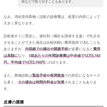
術などで取り出すこともあります。
なお、消化管内異物／誤飲の診療費は、処置の内容によって
大きく異なります。
誤飲後すぐに受診し、催吐剤（嘔吐を誘発する薬）で吐き出
させることができた場合は比較的軽い費用負担で済むことも
ありますが、
内視鏡での摘出や開腹手術
が必要になると
費用
は高額に
なり、
1頭あたりの年間診療費は中央値で12万5,163
円、平均値で14万2,745円
にのぼります。
また、異物誤飲は
緊急手術や夜間救急
での対応になるケース
も多く、
その場合は時間外料金が加算
されることもありま
す。
皮膚の腫瘍