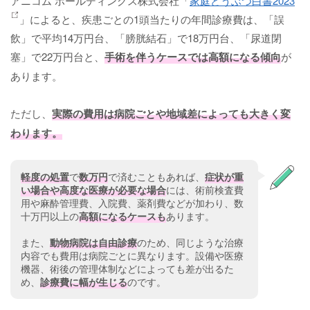
アニコム ホールディングス株式会社「
家庭どうぶつ白書2023
」によると、疾患ごとの1頭当たりの年間診療費は、「誤
飲」で平均14万円台、「膀胱結石」で18万円台、「尿道閉
塞」で22万円台と、
手術を伴うケースでは高額になる傾向
が
あります。
ただし、
実際の費用は病院ごとや地域差によっても大きく変
わります。
軽度の処置
で
数万円
で済むこともあれば、
症状が重
い場合や高度な医療が必要な場合
には、術前検査費
用や麻酔管理費、入院費、薬剤費などが加わり、数
十万円以上の
高額になるケースも
あります。
また、
動物病院は自由診療
のため、同じような治療
内容でも費用は病院ごとに異なります。設備や医療
機器、術後の管理体制などによっても差が出るた
め、
診療費に幅が生じる
のです。