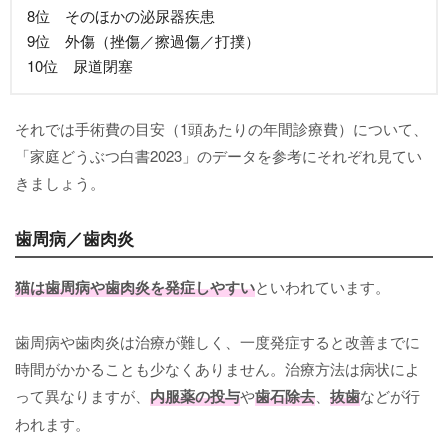
8位 そのほかの泌尿器疾患
9位 外傷（挫傷／擦過傷／打撲）
10位 尿道閉塞
それでは手術費の目安（1頭あたりの年間診療費）について、
「家庭どうぶつ白書2023」のデータを参考にそれぞれ見てい
きましょう。
歯周病／歯肉炎
猫は
歯周病
や
歯肉炎
を発症しやすい
といわれています。
歯周病や歯肉炎は治療が難しく、一度発症すると改善までに
時間がかかることも少なくありません。治療方法は病状によ
って異なりますが、
内服薬の投与
や
歯石除去
、
抜歯
などが行
われます。