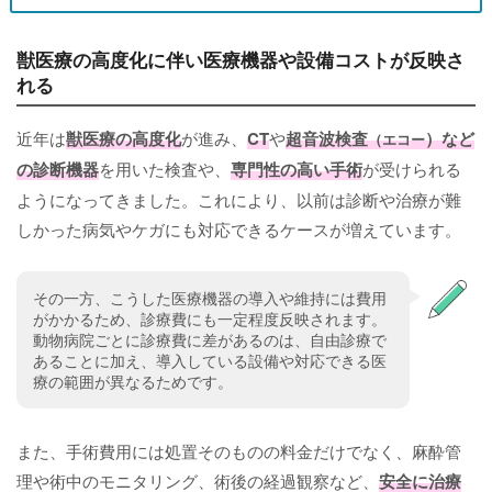
獣医療の高度化に伴い医療機器や設備コストが反映さ
れる
近年は
獣医療の高度化
が進み、
CT
や
超音波検査
）など
（エコー
の診断機器
を用いた検査や、
専門性の高い手術
が受けられる
ようになってきました。これにより、以前は診断や治療が難
しかった病気やケガにも対応できるケースが増えています。
その一方、こうした医療機器の導入や維持には費用
がかかるため、診療費にも一定程度反映されます。
動物病院ごとに診療費に差があるのは、自由診療で
あることに加え、導入している設備や対応できる医
療の範囲が異なるためです。
また、手術費用には処置そのものの料金だけでなく、麻酔管
理や術中のモニタリング、術後の経過観察など、
安全に治療