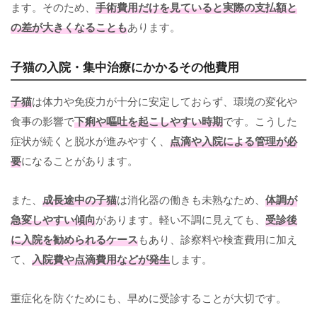
ます。そのため、
手術費用だけを見ていると実際の支払額と
の差が大きくなることも
あります。
子猫の入院・集中治療にかかるその他費用
子猫
は体力や免疫力が十分に安定しておらず、環境の変化や
食事の影響で
下痢や嘔吐を起こしやすい時期
です。こうした
症状が続くと脱水が進みやすく、
点滴や入院による管理が必
要
になることがあります。
また、
成長途中の子猫
は消化器の働きも未熟なため、
体調が
急変しやすい傾向
があります。軽い不調に見えても、
受診後
に入院を勧められるケース
もあり、診察料や検査費用に加え
て、
入院費や点滴費用などが発生
します。
重症化を防ぐためにも、早めに受診することが大切です。