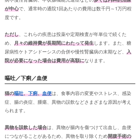
が中心
で、通常時の通院1回あたりの費用は数千円～1万円程
度です。
ただし
、これらの疾患は投薬や定期検査が年単位で続くた
め、
月々の維持費が長期間にわたって発生
します。また、糖
尿病性ケトアシドーシスの合併や慢性腎臓病の末期など、
入
院が必要になった場合は費用が高額に
なります。
嘔吐／下痢／血便
猫の
嘔吐
、
下痢
、
血便
は、食事内容の変更やストレス、感染
症、腸の炎症、腫瘍、異物の誤飲などさまざまな原因が考え
られます。
異物を誤飲した場合
は、異物が腸内を傷つけて出血し、血便
につながることがあるため、異物を取り除くため
開腹手術の