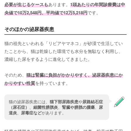
必要が生じるケースも
あります。
1頭あたりの年間診療費は中
央値で10万2,548円、平均値で12万5,218円
です。
そのほかの泌尿器疾患
猫の祖先といわれる「リビアヤマネコ」が砂漠で生活してい
たことから、猫は乾燥した環境でも水分を無駄なく利用し、
濃縮した尿をするように進化してきました。
そのため、
猫は腎臓に負担がかかりやすく、泌尿器疾患にか
かりやすい性質
を持っています。
猫の泌尿器疾患には、
猫下部尿路疾患
や
尿路結石症
（尿石症）
、
細菌性膀胱炎
、
腎臓や膀胱の腫瘍
、
尿
道炎
、
尿毒症など
があります。