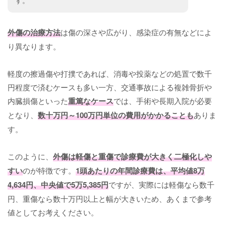
外傷の治療方法
は傷の深さや広がり、感染症の有無などによ
り異なります。
軽度の擦過傷や打撲であれば、消毒や投薬などの処置で数千
円程度で済むケースも多い一方、交通事故による複雑骨折や
内臓損傷といった
重篤なケース
では、手術や長期入院が必要
となり、
数十万円～100万円単位の費用がかかることも
ありま
す。
このように、
外傷は軽傷と重傷で診療費が大きく二極化しや
すい
のが特徴です。
1頭あたりの年間診療費は、
平均値8万
4,634円、
中央値で5万5,385円
ですが、実際には軽傷なら数千
円、重傷なら数十万円以上と幅が大きいため、あくまで参考
値としてお考えください。