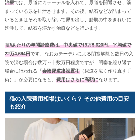
治療
では、尿道にカテーテルを入れて、尿道を開通させ、溜
まっている尿を排泄させます。その後、結石などが詰まって
いるときはそれを取り除いて尿を出し、膀胱の中をきれいに
洗浄して、結石を溶かす治療などを行います。
1頭あたりの年間診療費は、
中央値で19万5,620円
、
平均値で
22万4,694円
です。なおカテーテルによる閉塞解除と数日の入
院で済む場合は数万～十数万円程度ですが、閉塞を繰り返す
場合に行われる「
会陰尿道瘻設置術
（尿道を広く作り直す手
術）」が必要になると、
費用はさらに高額に
なります。
猫の入院費用相場はいくら？ その他費用の目安
も紹介