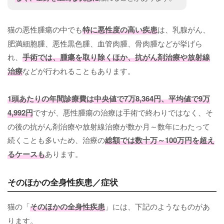
猫の悪性腫瘍の中でも
特に悪性度の高い疾患
は、乳腺がん、
肥満細胞腫、悪性黒色腫、血管肉腫、骨肉腫などが挙げら
れ、
手術では、腫瘍を取り除くほか、抗がん剤治療や放射線
治療
などが行われることもあります。
1頭あたりの年間診療費は
中央値で7万8,364円、平均値で9万
4,992円
ですが、悪性腫瘍の治療は手術で終わりではなく、そ
の後の抗がん剤治療や放射線治療が数か月～数年にわたって
続くことも多いため、治療の
総額では数十万～100万円を超え
るケースも
あります。
そのほかの全身性疾患／症状
猫の「
そのほかの全身性疾患
」には、下記のようなものがあ
ります。