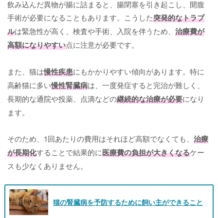
飲み込んだ異物が腸に詰まると、腸閉塞を引き起こし、開腹
手術が必要になることもあります。こうした
突発的なトラブ
ル
は緊急性が高く、検査や手術、入院を伴うため、
治療費が
高額になりやすい
点に注意が必要です。
また、猫は
慢性疾患
にもかかりやすい傾向があります。特に
高齢猫に多い
慢性腎臓病
は、一度発症すると完治が難しく、
長期的な通院や投薬、点滴などの
継続的な治療が必要
になり
ます。
そのため、1回あたりの費用はそれほど高額でなくても、
治療
が長期化
することで結果的に
医療費の負担が大きくなる
ケー
スも少なくありません。
猫の腎臓病を予防するために飼い主ができること