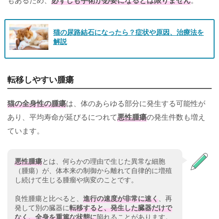
猫の尿路結石になったら？症状や原因、治療法を
解説
転移しやすい腫瘍
猫の全身性の腫瘍
は、体のあらゆる部分に発生する可能性が
あり、平均寿命が延びるにつれて
悪性腫瘍
の発生件数も増え
ています。
悪性腫瘍
とは、何らかの理由で生じた異常な細胞
（腫瘍）が、体本来の制御から離れて自律的に増殖
し続けて生じる腫瘤や病変のことです。
良性腫瘍と比べると、
進行の速度が非常に速く
、再
発して別の臓器に
転移すると、発生した臓器だけで
なく、全身を重篤な状態に
陥れることがあります。