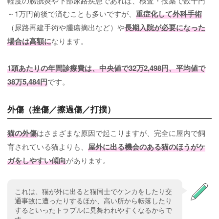
軽度の膀胱炎や下部尿路疾患であれば、検査・投薬で数千円
～1万円前後で済むことも多いですが、
重症化して外科手術
（尿路再建手術や腫瘍摘出など）や
長期入院が必要になった
場合は高額に
なります。
1頭あたりの年間診療費は、中央値で32万2,498円、平均値で
38万5,484円
です。
外傷（挫傷／擦過傷／打撲）
猫の外傷
はさまざまな原因で起こりますが、完全に屋内で飼
育されている猫よりも、
屋外に出る機会のある猫のほうがケ
ガをしやすい傾向
があります。
これは、猫が外に出ると猫同士でケンカをしたり交
通事故に遭ったりするほか、高い所から転落したり
するといったトラブルに見舞われやすくなるからで
す。