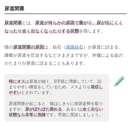
尿道閉塞
尿道閉塞
とは、
尿道が何らかの原因で塞がり、尿が出にくく
なったり全く出なくなったりする状態
を指します。
猫の
尿道閉塞の原因
は、結石（
尿路結石
）が尿道に詰まる、
腫瘍が尿道を圧迫するなどさまざまですが、外傷による血の
かたまりが尿道に詰まることもあります。
特にオス
は尿道が細く、S字状に湾曲していて、詰
まりやすい構造をしているため、メスよりも
発症し
やすい
とされています。
尿道閉塞が起こると、猫はしきりに排尿姿勢を取り
ますが、
尿がぽたぽた垂れる
、あるいは
全く出ない
状態なら非常に危険
です。早急に受診しましょう。