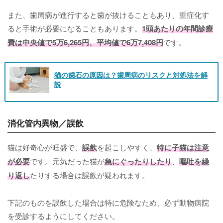
また、歯周病が進行すると歯が抜けることもあり、重症化す
ると手術が必要になることもあります。
1頭あたりの年間診療
費は中央値で5万6,265円、平均値で6万7,408円
です。
猫の歯石の原因は？歯周病のリスクと対処法を解
説
消化管内異物／誤飲
猫は好奇心が旺盛で、
誤飲
を起こしやすく、
特に子猫は注意
が必要
です。元気だった猫が
急にぐったりしたり
、
嘔吐を繰
り返し
たりする場合は誤飲が疑われます。
下記のものを誤飲した場合は特に危険なため、必ず動物病院
を受診するようにしてください。