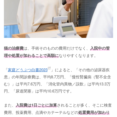
猫の治療費
は、手術そのものの費用だけでなく、
入院中の管
理や処置が加わることで高額に
なりやすくなります。
「
家庭どうぶつ白書2023
」によると、「その他の泌尿器疾
患」の年間診療費は、平均8.7万円、「慢性腎臓病（腎不全含
む）」は平均7.6万円、「消化管内異物／誤飲」は平均13.3万
円、「尿道閉塞」は平均10.6万円です。
また、
入院費は1日ごとに加算
されることが多く、そこに検査
費用、投薬費用、点滴やカテーテルなどの
処置費用が加わり