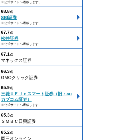
※公式サイトへ遷移します。
68.8
点
SBI証券
※公式サイトへ遷移します。
67.7
点
松井証券
※公式サイトへ遷移します。
67.1
点
マネックス証券
66.3
点
GMOクリック証券
65.9
点
三菱ＵＦＪｅスマート証券（旧：au
カブコム証券）
※公式サイトへ遷移します。
65.3
点
ＳＭＢＣ日興証券
65.2
点
岡三オンライン