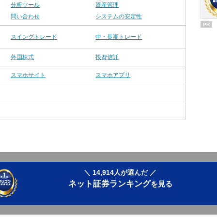
分析ツール
資産管理
問い合わせ
システムの安定性
PR
スイングトレード
中・長期トレード
外国株式
投資信託
スマホサイト
スマホアプリ
＼ 14,914人が選んだ ／
ネット証券ランキング
を見る