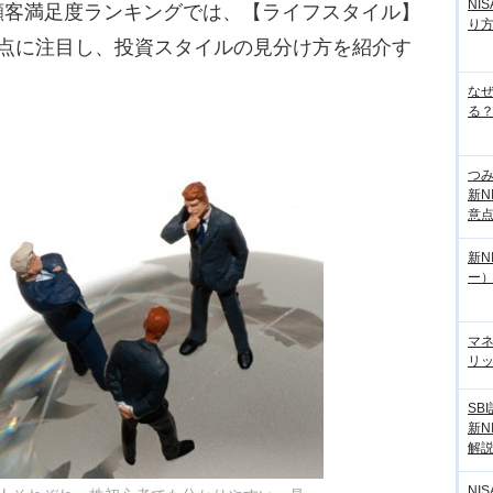
NI
顧客満足度ランキングでは、【ライフスタイル】
り
3点に注目し、投資スタイルの見分け方を紹介す
な
る？
つ
新N
意
新N
ー
マ
リッ
SB
新N
解
NI