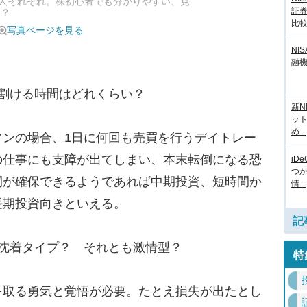
人それぞれ。株初心者でも分かりやすい、見
証
は？
比
写真ページを見る
NI
融
割ける時間はどれくらい？
新N
ッ
め...
ンの場合、1日に何回も売買を行うデイトレー
の仕事にも支障が出てしまい、本末転倒になる恐
iD
つ
間が確保できるようであれば中期投資、短時間か
情...
長期投資向きといえる。
記
沈着タイプ？ それとも激情型？
特
取る勇気と覚悟が必要。たとえ損失が出たとし