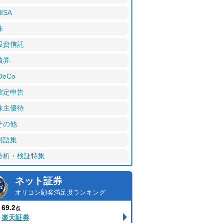
ISA
株
投資信託
債券
DeCo
確定申告
株主優待
その他
用語集
分析・検証特集
ネット証券
オリコン顧客満足度ランキング
69.2
点
楽天証券