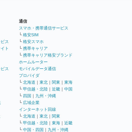
通信
ト
スマホ・携帯通信サービス
└
格安SIM
ービス
└
格安スマホ
サイト
└
携帯キャリア
└
携帯キャリア格安ブランド
ホームルーター
ービス
モバイルデータ通信
ト
プロバイダ
└
北海道
｜
東北
｜
関東
｜
東海
└
甲信越・北陸
｜
近畿
｜
中国
└
四国
｜
九州・沖縄
職
└
広域企業
インターネット回線
遣
└
北海道
｜
東北
｜
関東
└
甲信越・北陸
｜
東海
｜
近畿
ス
└
中国・四国
｜
九州・沖縄