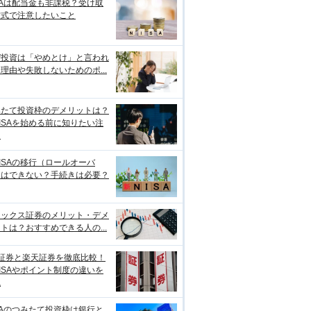
SAは配当金も非課税？受け取
方式で注意したいこと
ぜ投資は「やめとけ」と言われ
理由や失敗しないためのポ...
みたて投資枠のデメリットは？
ISAを始める前に知りたい注
点
ISAの移行（ロールオーバ
）はできない？手続きは必要？
ネックス証券のメリット・デメ
トは？おすすめできる人の...
I証券と楽天証券を徹底比較！
ISAやポイント制度の違いを
説
SAのつみたて投資枠は銀行と