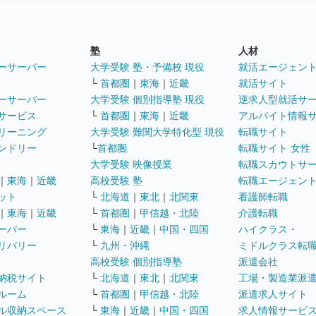
塾
人材
ーサーバー
大学受験 塾・予備校 現役
就活エージェン
└
首都圏
｜
東海
｜
近畿
就活サイト
ーサーバー
大学受験 個別指導塾 現役
逆求人型就活サ
サービス
└
首都圏
｜
東海
｜
近畿
アルバイト情報
リーニング
大学受験 難関大学特化型 現役
転職サイト
ンドリー
└
首都圏
転職サイト 女性
大学受験 映像授業
転職スカウトサ
｜
東海
｜
近畿
高校受験 塾
転職エージェン
ット
└
北海道
｜
東北
｜
北関東
看護師転職
｜
東海
｜
近畿
└
首都圏
｜
甲信越・北陸
介護転職
ーパー
└
東海
｜
近畿
｜
中国・四国
ハイクラス・
リバリー
└
九州・沖縄
ミドルクラス転
高校受験 個別指導塾
派遣会社
納税サイト
└
北海道
｜
東北
｜
北関東
工場・製造業派
ルーム
└
首都圏
｜
甲信越・北陸
派遣求人サイト
ル収納スペース
└
東海
｜
近畿
｜
中国・四国
求人情報サービ