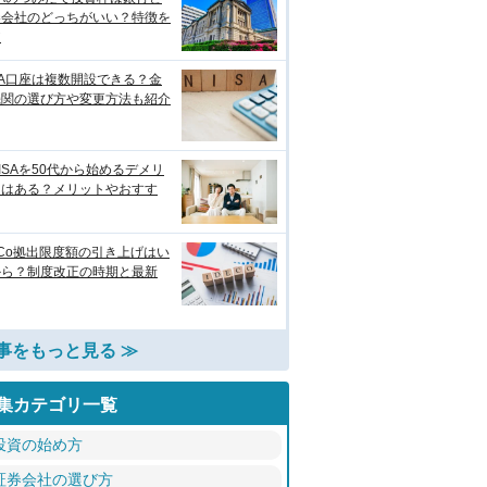
券会社のどっちがいい？特徴を
較
SA口座は複数開設できる？金
機関の選び方や変更方法も紹介
ISAを50代から始めるデメリ
トはある？メリットやおすす
eCo拠出限度額の引き上げはい
から？制度改正の時期と最新
事をもっと見る ≫
集カテゴリ一覧
投資の始め方
証券会社の選び方