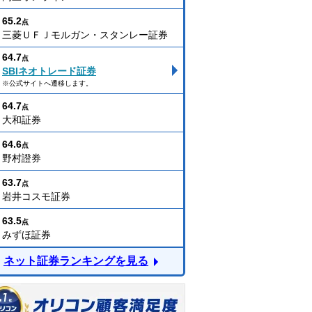
65.2
点
三菱ＵＦＪモルガン・スタンレー証券
64.7
点
SBIネオトレード証券
※公式サイトへ遷移します。
64.7
点
大和証券
64.6
点
野村證券
63.7
点
岩井コスモ証券
63.5
点
みずほ証券
ネット証券ランキングを見る