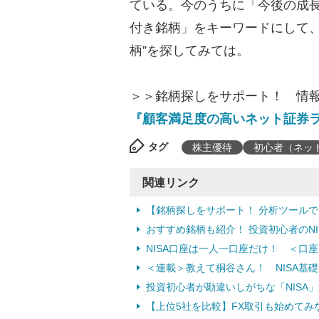
ている。今のうちに「今後の成長
付き銘柄」をキーワードにして、
柄”を探してみては。
＞＞銘柄探しをサポート！ 情
『顧客満足度の高いネット証券
タグ
株主優待
初心者（ネッ
関連リンク
【銘柄探しをサポート！ 分析ツール
おすすめ銘柄も紹介！ 投資初心者のNI
NISA口座は一人一口座だけ！ ＜口
＜連載＞教えて桐谷さん！ NISA基
投資初心者が勘違いしがちな「NISA」運
【上位5社を比較】FX取引も始めてみ