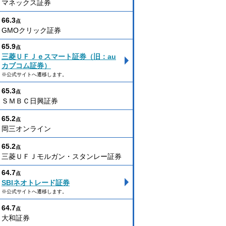
マネックス証券
66.3
点
GMOクリック証券
65.9
点
三菱ＵＦＪｅスマート証券（旧：au
カブコム証券）
※公式サイトへ遷移します。
65.3
点
ＳＭＢＣ日興証券
65.2
点
岡三オンライン
65.2
点
三菱ＵＦＪモルガン・スタンレー証券
64.7
点
SBIネオトレード証券
※公式サイトへ遷移します。
64.7
点
大和証券