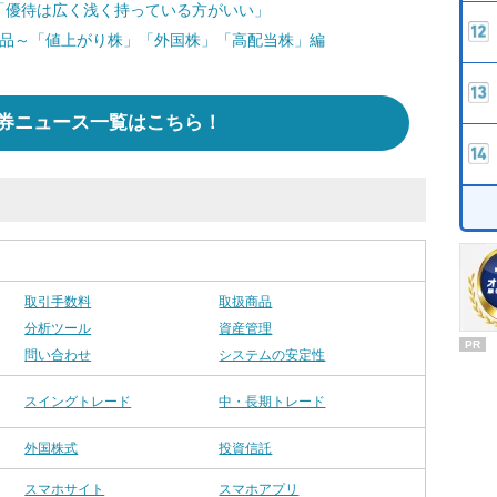
「優待は広く浅く持っている方がいい」
商品～「値上がり株」「外国株」「高配当株」編
券ニュース一覧はこちら！
取引手数料
取扱商品
分析ツール
資産管理
PR
問い合わせ
システムの安定性
スイングトレード
中・長期トレード
外国株式
投資信託
スマホサイト
スマホアプリ