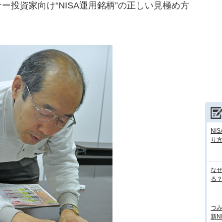
投資家向け“NISA運用銘柄”の正しい見極め方
NI
り
な
る？
つ
新N