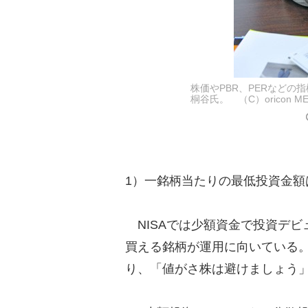
株価やPBR、PERなど
桐谷氏。 （C）oricon ME i
1）一銘柄当たりの最低投資金額
NISAでは少額資金で投資デビ
買える銘柄が運用に向いている。
り、「値がさ株は避けましょう