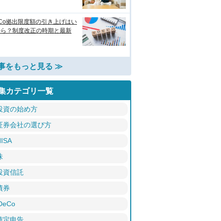
eCo拠出限度額の引き上げはい
から？制度改正の時期と最新
事をもっと見る ≫
集カテゴリ一覧
投資の始め方
証券会社の選び方
ISA
株
投資信託
債券
DeCo
確定申告