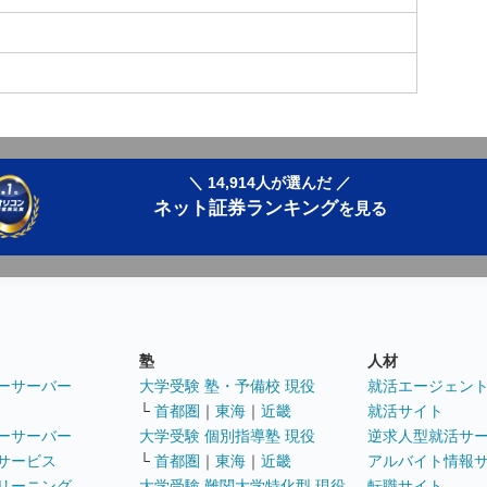
＼ 14,914人が選んだ ／
ネット証券ランキング
を見る
塾
人材
ーサーバー
大学受験 塾・予備校 現役
就活エージェン
└
首都圏
｜
東海
｜
近畿
就活サイト
ーサーバー
大学受験 個別指導塾 現役
逆求人型就活サ
サービス
└
首都圏
｜
東海
｜
近畿
アルバイト情報
リーニング
大学受験 難関大学特化型 現役
転職サイト