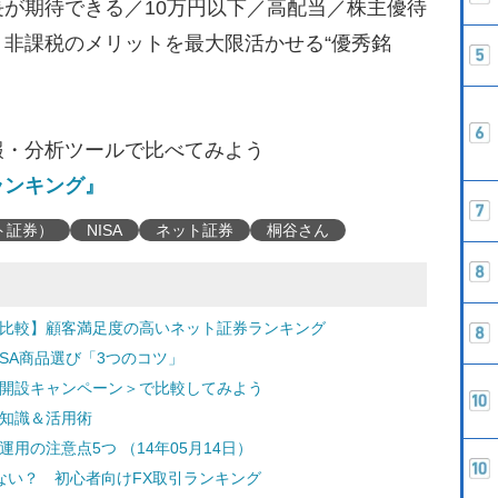
が期待できる／10万円以下／高配当／株主優待
非課税のメリットを最大限活かせる“優秀銘
報・分析ツールで比べてみよう
ランキング』
ト証券）
NISA
ネット証券
桐谷さん
で比較】顧客満足度の高いネット証券ランキング
SA商品選び「3つのコツ」
座開設キャンペーン＞で比較してみよう
礎知識＆活用術
用の注意点5つ （14年05月14日）
ない？ 初心者向けFX取引ランキング