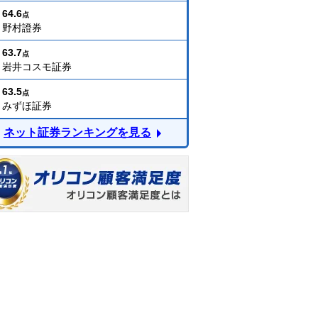
64.6
点
野村證券
63.7
点
岩井コスモ証券
63.5
点
みずほ証券
ネット証券ランキングを見る