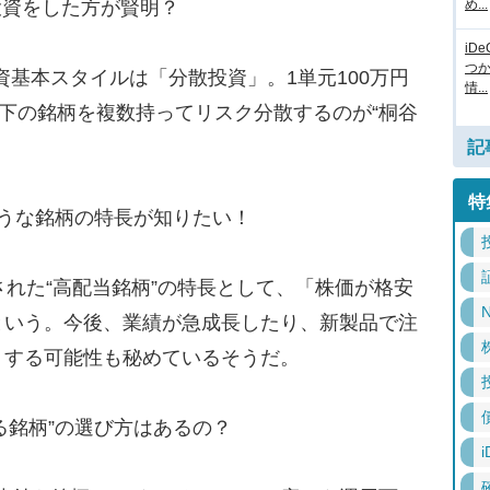
投資をした方が賢明？
め...
iD
つ
資基本スタイルは「分散投資」。1単元100万円
情...
以下の銘柄を複数持ってリスク分散するのが“桐谷
記
特
うな銘柄の特長が知りたい！
れた“高配当銘柄”の特長として、「株価が格安
N
という。今後、業績が急成長したり、新製品で注
りする可能性も秘めているそうだ。
きる銘柄”の選び方はあるの？
i