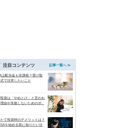
注目コンテンツ
記事一覧へ ≫
SAは配当金も非課税？受け取
方式で注意したいこと
ぜ投資は「やめとけ」と言われ
理由や失敗しないためのポ...
みたて投資枠のデメリットは？
ISAを始める前に知りたい注