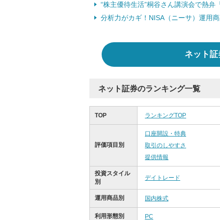
“株主優待生活”桐谷さん講演会で熱弁
分析力がカギ！NISA（ニーサ）運用
ネット証
ネット証券のランキング一覧
TOP
ランキングTOP
口座開設・特典
評価項目別
取引のしやすさ
提供情報
投資スタイル
デイトレード
別
運用商品別
国内株式
利用形態別
PC