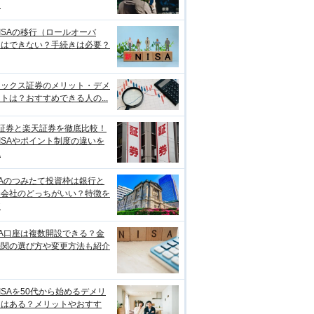
点
ISAの移行（ロールオーバ
）はできない？手続きは必要？
ネックス証券のメリット・デメ
トは？おすすめできる人の...
I証券と楽天証券を徹底比較！
ISAやポイント制度の違いを
説
SAのつみたて投資枠は銀行と
券会社のどっちがいい？特徴を
較
SA口座は複数開設できる？金
機関の選び方や変更方法も紹介
ISAを50代から始めるデメリ
トはある？メリットやおすす