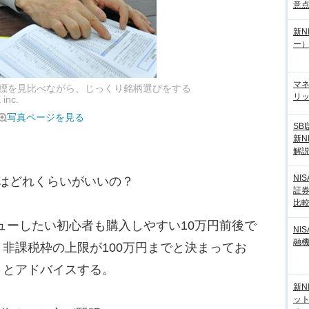
意
新N
ー
マ
の指標を見比べながら、じっくり銘柄選びをする
リッ
nc.
写真ページを見る
SB
新N
解
NI
はどれくらいがいいの？
証
比
ューしたい初心者も購入しやすい10万円前後で
NI
融
非課税枠の上限が100万円までと決まってお
」とアドバイスする。
新N
ッ