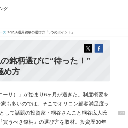
ング
>
ース
NISA運用銘柄の選び方「5つのポイント」
視の銘柄選びに“待った！”
極め方
ニーサ）」が始まり6ヶ月が過ぎた。制度概要を
資家も多いのでは。そこでオリコン顧客満足度ラ
”として話題の投資家・桐谷さんこと桐谷広人氏
PR
に『買うべき銘柄』の選び方を取材。投資歴30年