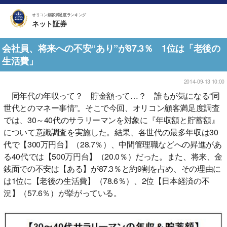
オリコン顧客満足度ランキング
ネット証券
会社員、将来への不安“あり”が87.3％ 1位は「老後の
生活費」
2014-09-13 10:00
同年代の年収って？ 貯金額って…？ 誰もが気になる“同
世代とのマネー事情”。そこで今回、オリコン顧客満足度調査
では、30～40代のサラリーマンを対象に『年収額と貯蓄額』
について意識調査を実施した。結果、各世代の最多年収は30
代で【300万円台】（28.7％）、中間管理職などへの昇進があ
る40代では【500万円台】（20.0％）だった。また、将来、金
銭面での不安は【ある】が87.3％と約9割を占め、その理由に
は1位に【老後の生活費】（78.6％）、2位【日本経済の不
況】（57.6％）が挙がっている。