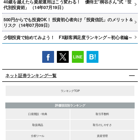
40歳を越えたら資産運用はこう変わる！ 優待王“桐谷さん”式「世
代別投資術」 （14年07月19日）
500円からでも投資OK！ 投資初心者向け「投資信託」のメリット＆
リスク（14年07月09日）
少額投資で始めてみよう！ FX顧客満足度ランキング～初心者編～
ネット証券ランキング一覧
ランキングTOP
評価項目別ランキング
口座開設・特典
取引手数料
取扱商品
取引のしやすさ
分析ツール
資産管理