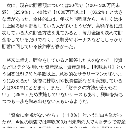
次に、現在の貯蓄額については30代で【100～300万円未
満】（25.9％）、40代で【1000万円以上】（36.2％）と大き
な差があった。全体的には、年収と同程度から、もしくは少
し上回る額を貯蓄している人が多いようだが、高額貯蓄に成
功している人の貯金方法を見てみると、毎月金額を決めて貯
金をしているだけでなく、余剰分やボーナスなどもしっかり
貯蓄に回している倹約家が多かった。
将来に備え、貯金をしていると回答した人のなかで、投資
など“財テク”を用いた資産形成・資産運用に【興味あり】とい
う回答は51.7％と半数以上。意欲的なサラリーマンが多いよ
うにみえるが、実際に株取引や投資信託などを実施している
人は38.0％にとどまり、また、「財テクの方法が分からな
い」（29％）ため実施していないケースもあり、興味を持ち
つつも一歩を踏み出せない人もいるようだ。
「資金に余裕がないから」（11.8％）という理由も挙がっ
たが、今回の調査では年収300万円未満の人でも財テクで資産