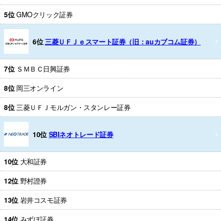
5位
GMOクリック証券
6位
三菱ＵＦＪｅスマート証券（旧：auカブコム証券）
7位
ＳＭＢＣ日興証券
8位
岡三オンライン
8位
三菱ＵＦＪモルガン・スタンレー証券
10位
SBIネオトレード証券
10位
大和証券
12位
野村證券
13位
岩井コスモ証券
14位
みずほ証券