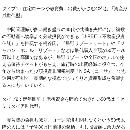
タイプ1：住宅ローンや教育費…出費がかさむ40代は『資産形
成世代型』
中間管理職が多い働き盛りの40代や共働き夫婦には、複数
の不動産へ効率よく分散投資ができる「J-REIT（不動産投資
信託）」を推奨する桐谷氏。『星野リゾートリート』や『ジ
ャパン・ホテル・リゾート』などは最低購入金額が50万～70
万以上と高額ではあるが、星野リゾートや全国のホテルで使
える優待チケットがもらえ、旅行時の出費軽減に役立つ。今
年から始まった少額投資非課税制度「NISA（ニーサ）」でも
運用が可能で、長期的な視点でじっくりと資産形成を希望す
る人にも向いている。
タイプ2：定年目前！ 老後資金を貯めておきたい50代は『セ
ミリタイア世代型』
養育費の負担も減り、ローン完済も間もなくという50代以
降の人には「予算30万円前後の銘柄、もし投資額に余力があ