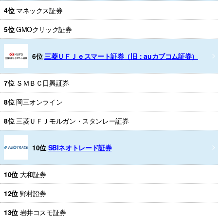
4位
マネックス証券
5位
GMOクリック証券
6位
三菱ＵＦＪｅスマート証券（旧：auカブコム証券）
7位
ＳＭＢＣ日興証券
8位
岡三オンライン
8位
三菱ＵＦＪモルガン・スタンレー証券
10位
SBIネオトレード証券
10位
大和証券
12位
野村證券
13位
岩井コスモ証券