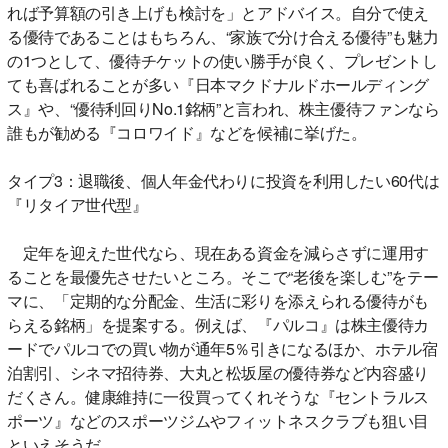
れば予算額の引き上げも検討を」とアドバイス。自分で使え
る優待であることはもちろん、“家族で分け合える優待”も魅力
の1つとして、優待チケットの使い勝手が良く、プレゼントし
ても喜ばれることが多い『日本マクドナルドホールディング
ス』や、“優待利回りNo.1銘柄”と言われ、株主優待ファンなら
誰もが勧める『コロワイド』などを候補に挙げた。
タイプ3：退職後、個人年金代わりに投資を利用したい60代は
『リタイア世代型』
定年を迎えた世代なら、現在ある資金を減らさずに運用す
ることを最優先させたいところ。そこで“老後を楽しむ”をテー
マに、「定期的な分配金、生活に彩りを添えられる優待がも
らえる銘柄」を提案する。例えば、『パルコ』は株主優待カ
ードでパルコでの買い物が通年5％引きになるほか、ホテル宿
泊割引、シネマ招待券、大丸と松坂屋の優待券など内容盛り
だくさん。健康維持に一役買ってくれそうな『セントラルス
ポーツ』などのスポーツジムやフィットネスクラブも狙い目
といえそうだ。