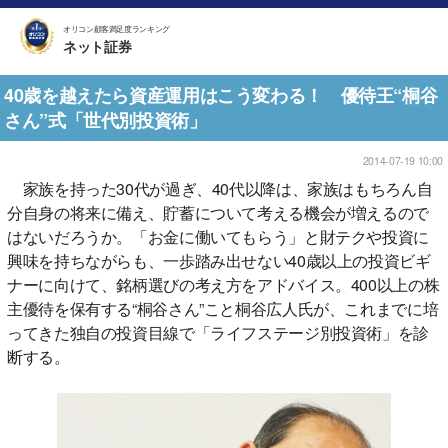
オリコン顧客満足度ランキング
ネット証券
40歳を越えたら資産運用はこう変わる！ 優待王“桐谷
さん”式「世代別投資術」
2014-07-19 10:00
家族を持った30代が過ぎ、40代以降は、家族はもちろん自
分自身の将来に備え、貯蓄について考える機会が増えるので
はないだろうか。「お金に働いてもらう」と財テクや投資に
興味を持ちながらも、一歩踏み出せない40歳以上の投資ビギ
ナーに向けて、銘柄選びの考え方をアドバイス。400以上の株
主優待を保有する“桐谷さん”こと桐谷広人氏が、これまでに培
ってきた独自の投資目線で「ライフステージ別投資術」を診
断する。