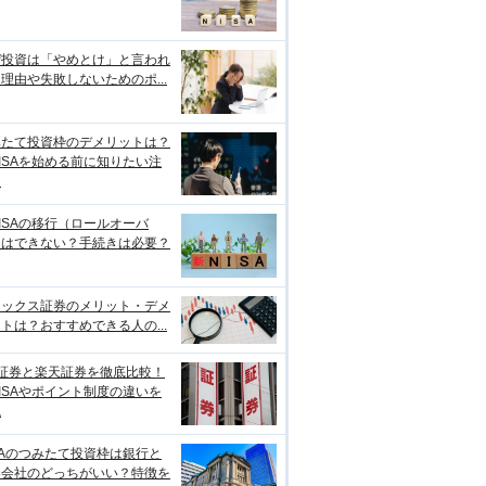
ぜ投資は「やめとけ」と言われ
理由や失敗しないためのポ...
みたて投資枠のデメリットは？
ISAを始める前に知りたい注
点
ISAの移行（ロールオーバ
）はできない？手続きは必要？
ネックス証券のメリット・デメ
トは？おすすめできる人の...
I証券と楽天証券を徹底比較！
ISAやポイント制度の違いを
説
SAのつみたて投資枠は銀行と
券会社のどっちがいい？特徴を