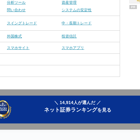
分析ツール
資産管理
PR
問い合わせ
システムの安定性
スイングトレード
中・長期トレード
外国株式
投資信託
スマホサイト
スマホアプリ
＼ 14,914人が選んだ ／
ネット証券ランキング
を見る