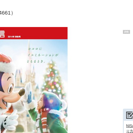
661）
PR
NI
り