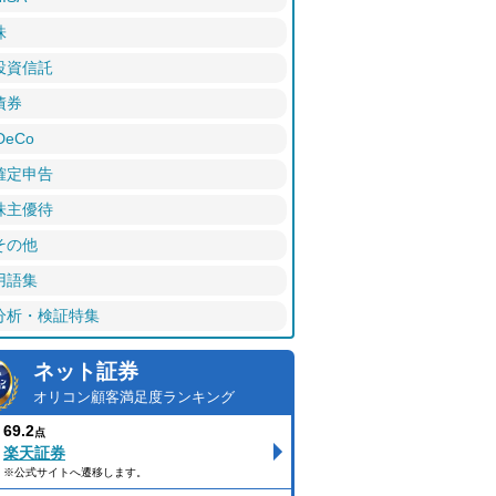
株
投資信託
債券
DeCo
確定申告
株主優待
その他
用語集
分析・検証特集
ネット証券
オリコン顧客満足度ランキング
69.2
点
楽天証券
※公式サイトへ遷移します。