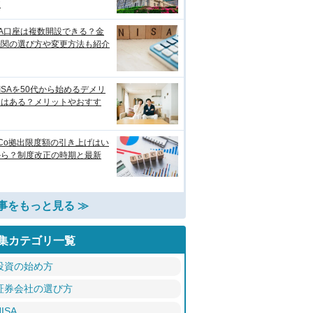
較
SA口座は複数開設できる？金
機関の選び方や変更方法も紹介
ISAを50代から始めるデメリ
トはある？メリットやおすす
eCo拠出限度額の引き上げはい
から？制度改正の時期と最新
事をもっと見る ≫
集カテゴリ一覧
投資の始め方
証券会社の選び方
ISA