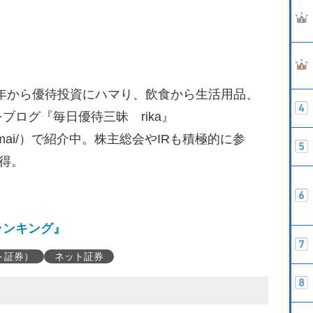
02年から優待投資にハマり、飲食から生活用品、
ログ『毎日優待三昧 rika』
yuutaizanmai/）で紹介中。株主総会やIRも積極的に参
取得。
ランキング』
ト証券）
ネット証券