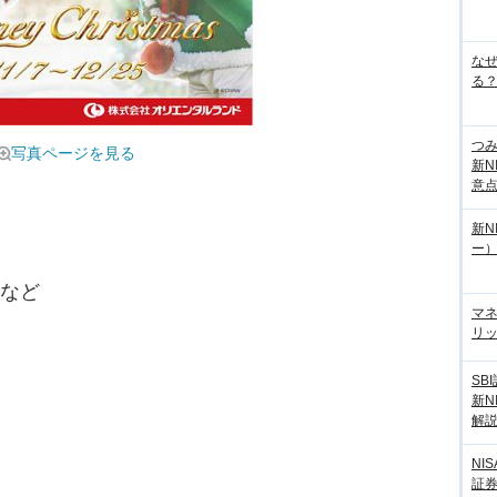
な
る？
つ
写真ページを見る
新N
意
新N
ー
枚など
マ
リッ
SB
新N
解
NI
証