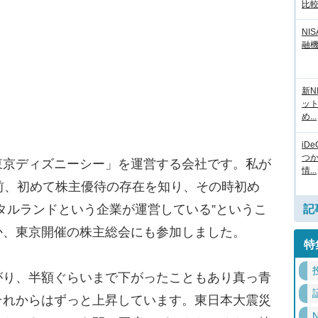
比
NI
融
新N
ッ
め...
iD
つ
京ディズニーシー」を運営する会社です。私が
情...
前、初めて株主優待の存在を知り、その時初め
タルランドという企業が運営している”というこ
記
か、東京開催の株主総会にも参加しました。
特
り、半額ぐらいまで下がったこともあり真っ青
それからはずっと上昇しています。東日本大震災
N