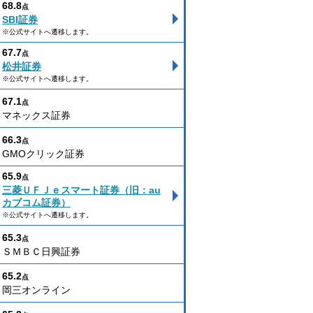
68.8
点
SBI証券
※公式サイトへ遷移します。
67.7
点
松井証券
※公式サイトへ遷移します。
67.1
点
マネックス証券
66.3
点
GMOクリック証券
65.9
点
三菱ＵＦＪｅスマート証券（旧：au
カブコム証券）
※公式サイトへ遷移します。
65.3
点
ＳＭＢＣ日興証券
65.2
点
岡三オンライン