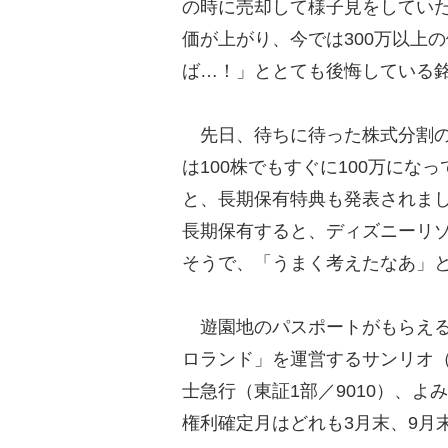
の時に売却して様子見をしてい
価が上がり、今では300万以上
ば…！」ととても後悔している
先日、待ちに待った株式分割の
は100株でもすぐに100万にな
と、長期保有特典も発表されまし
長期保有すると、ディズニーリゾ
そうで、「うまく考えたなあ」
遊園地のパスポートがもらえる
ロランド」を運営するサンリオ（
士急行（東証1部／9010）、よみ
権利確定月はどれも3月末、9月