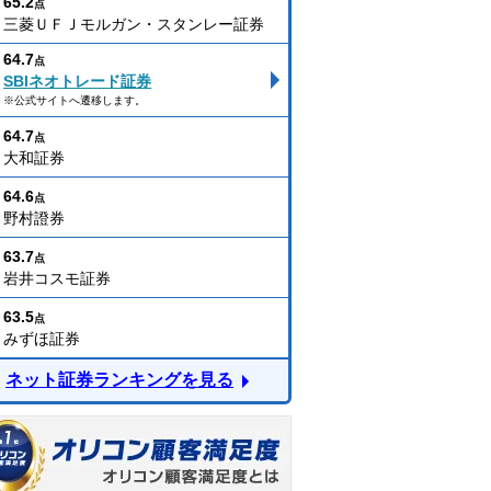
65.2
点
三菱ＵＦＪモルガン・スタンレー証券
64.7
点
SBIネオトレード証券
※公式サイトへ遷移します。
64.7
点
大和証券
64.6
点
野村證券
63.7
点
岩井コスモ証券
63.5
点
みずほ証券
ネット証券ランキングを見る