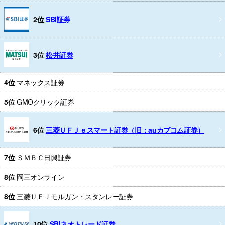
2位
SBI証券
3位
松井証券
4位
マネックス証券
5位
GMOクリック証券
6位
三菱ＵＦＪｅスマート証券（旧：auカブコム証券）
7位
ＳＭＢＣ日興証券
8位
岡三オンライン
8位
三菱ＵＦＪモルガン・スタンレー証券
10位
SBIネオトレード証券