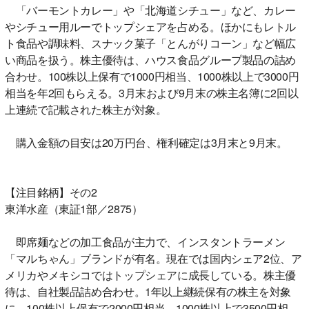
「バーモントカレー」や「北海道シチュー」など、カレー
やシチュー用ルーでトップシェアを占める。ほかにもレトル
ト食品や調味料、スナック菓子「とんがりコーン」など幅広
い商品を扱う。株主優待は、ハウス食品グループ製品の詰め
合わせ。100株以上保有で1000円相当、1000株以上で3000円
相当を年2回もらえる。3月末および9月末の株主名簿に2回以
上連続で記載された株主が対象。
購入金額の目安は20万円台、権利確定は3月末と9月末。
【注目銘柄】その2
東洋水産（東証1部／2875）
即席麺などの加工食品が主力で、インスタントラーメン
「マルちゃん」ブランドが有名。現在では国内シェア2位、ア
メリカやメキシコではトップシェアに成長している。株主優
待は、自社製品詰め合わせ。1年以上継続保有の株主を対象
に、100株以上保有で2000円相当、1000株以上で3500円相