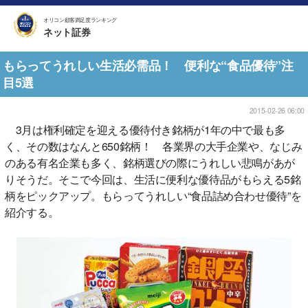
オリコン顧客満足度ランキング
ネット証券
もらってうれしい生活必需品！ 便利な“食品優待”注
目5選
2015-02-26 06:00
3月は権利確定を迎える優待付き銘柄が1年の中で最も多
く、その数はなんと650銘柄！ 各業界の大手企業や、なじみ
のある有名企業も多く、銘柄選びの際にうれしい悲鳴があが
りそうだ。そこで今回は、生活に便利な優待品がもらえる5銘
柄をピックアップ。もらってうれしい“食品詰め合わせ優待”を
紹介する。