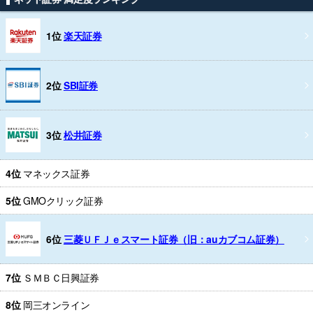
1位
楽天証券
2位
SBI証券
3位
松井証券
4位
マネックス証券
5位
GMOクリック証券
6位
三菱ＵＦＪｅスマート証券（旧：auカブコム証券）
7位
ＳＭＢＣ日興証券
8位
岡三オンライン