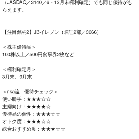
（JASDAQ／3140／6・12月末権利確定）でも同じ優待がも
らえます。
【注目銘柄2】JBイレブン（名証2部／3066）
＜株主優待品＞
100株以上／500円食事券2枚など
＜権利確定月＞
3月末、9月末
＜rika流 優待チェック＞
使い勝手：★★★☆☆
主婦向け：★★★★☆
優待品の個性：★★★☆☆
オトク度：★★★☆☆
総合おすすめ度：★★★☆☆