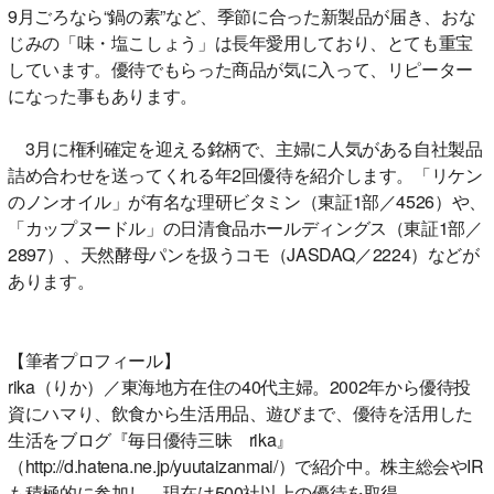
9月ごろなら“鍋の素”など、季節に合った新製品が届き、おな
じみの「味・塩こしょう」は長年愛用しており、とても重宝
しています。優待でもらった商品が気に入って、リピーター
になった事もあります。
3月に権利確定を迎える銘柄で、主婦に人気がある自社製品
詰め合わせを送ってくれる年2回優待を紹介します。「リケン
のノンオイル」が有名な理研ビタミン（東証1部／4526）や、
「カップヌードル」の日清食品ホールディングス（東証1部／
2897）、天然酵母パンを扱うコモ（JASDAQ／2224）などが
あります。
【筆者プロフィール】
rika（りか）／東海地方在住の40代主婦。2002年から優待投
資にハマり、飲食から生活用品、遊びまで、優待を活用した
生活をブログ『毎日優待三昧 rika』
（http://d.hatena.ne.jp/yuutaizanmai/）で紹介中。株主総会やIR
も積極的に参加し、現在は500社以上の優待を取得。