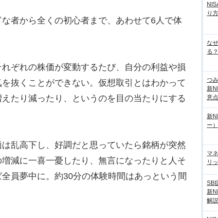
NI
り
な者から全くの初心者まで、あわせて6人で体
な
る？
れぞれの株価が変動するたび、自分の利益や損
つ
気を抜くことができない。仮想取引とはわかって
新N
増えたり減ったり、というのを目の当たりにする
意
新N
ー
は乱高下し、好調だと思っていたら銘柄が突然
マ
の増減に一喜一憂したり、無言になったりと人そ
リッ
全員夢中に。約30分の体験時間はあっという間
SB
新N
解