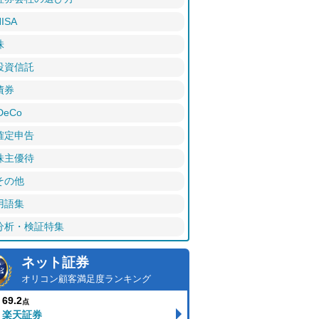
ISA
株
投資信託
債券
DeCo
確定申告
株主優待
その他
用語集
分析・検証特集
ネット証券
オリコン顧客満足度ランキング
69.2
点
楽天証券