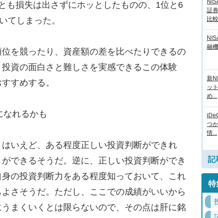
NI
とも損失は出さずにホッとしたものの、1位と6
証
ついてしまった。
比
NI
融
位を競ったり、資産額の差を比べたりできるの
。投資の面白さと難しさを実感できるこの体験
新N
おすすめする。
ッ
め...
」になれるかも
iD
つ
情...
はいえど、ある程度正しい投資判断ができれ
記
とができるそうだ。逆に、正しい投資判断ができ
自身の投資判断力をある程度知っておいて、これ
特
もよさそうだ。ただし、ここでの成績がいいから
にうまくいくとは限らないので、その点は肝に銘