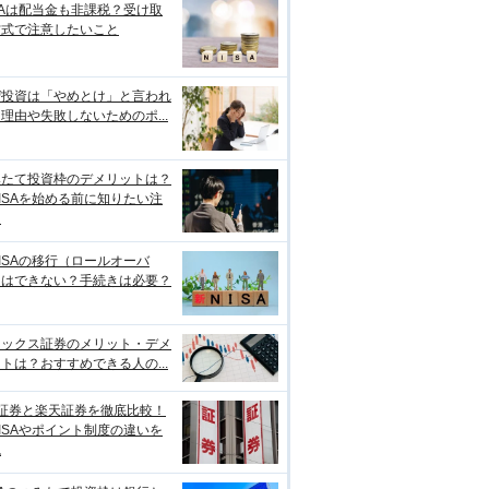
SAは配当金も非課税？受け取
方式で注意したいこと
ぜ投資は「やめとけ」と言われ
理由や失敗しないためのポ...
みたて投資枠のデメリットは？
ISAを始める前に知りたい注
点
ISAの移行（ロールオーバ
）はできない？手続きは必要？
ネックス証券のメリット・デメ
トは？おすすめできる人の...
I証券と楽天証券を徹底比較！
ISAやポイント制度の違いを
説