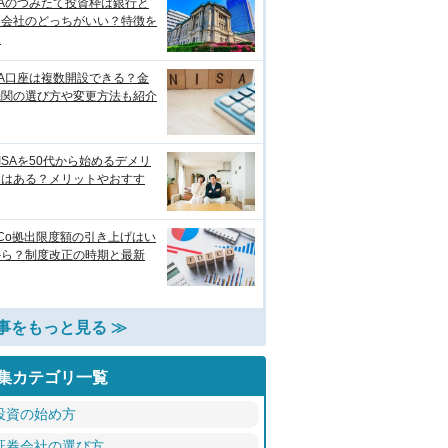
SAのつみたて投資枠は銀行と
券会社のどっちがいい？特徴を
較
SA口座は複数開設できる？金
機関の選び方や変更方法も紹介
ISAを50代から始めるデメリ
トはある？メリットやおすす
eCo拠出限度額の引き上げはい
から？制度改正の時期と最新
事をもっと見る ≫
集カテゴリ一覧
投資の始め方
証券会社の選び方