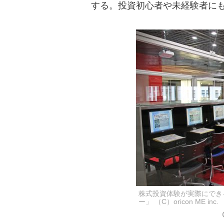
する。投資初心者や未経験者に
株式投資体験が実際にでき
ー」 （C）oricon ME inc.