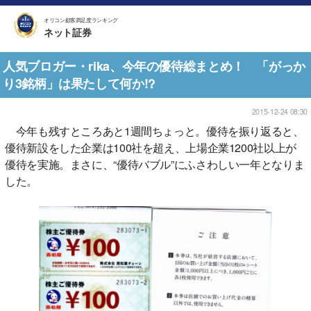
オリコン顧客満足度ランキング
ネット証券
人気ブロガー・rika、今年の優待総まとめ！ 「がっか
り3銘柄」は果たして何か!?
2015-12-24 08:30
今年も残すところあと1週間ちょっと。優待を振り返ると、
優待新設をした企業は100社を超え、上場企業1200社以上が
優待を実施。まさに、“優待バブル”にふさわしい一年となりま
した。