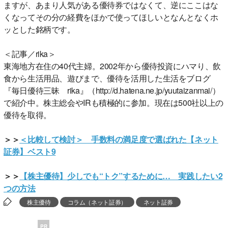
ますが、あまり人気がある優待券ではなくて、逆にここはな
くなってその分の経費をほかで使ってほしいとなんとなくホ
ッとした銘柄です。
＜記事／rika＞
東海地方在住の40代主婦。2002年から優待投資にハマり、飲
食から生活用品、遊びまで、優待を活用した生活をブログ
『毎日優待三昧 rika』（http://d.hatena.ne.jp/yuutaizanmai/）
で紹介中。株主総会やIRも積極的に参加。現在は500社以上の
優待を取得。
＞＞
＜比較して検討＞ 手数料の満足度で選ばれた【ネット
証券】ベスト9
＞＞
【株主優待】少しでも“トク”するために… 実践したい2
つの方法
株主優待
コラム（ネット証券）
ネット証券
PR