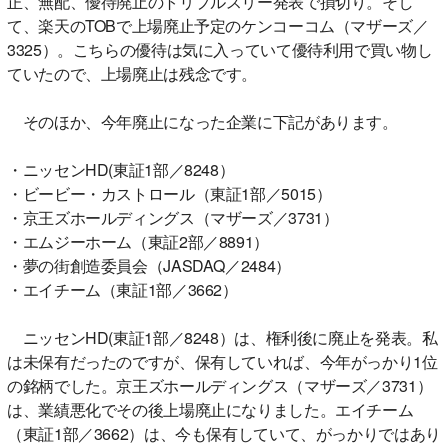
正、無配、優待廃止のトリプルスリー発表で損切り。そし
て、楽天のTOBで上場廃止予定のケンコーコム（マザーズ／
3325）。こちらの優待は気に入っていて優待利用で買い物し
ていたので、上場廃止は残念です。
そのほか、今年廃止になった企業に下記があります。
・ニッセンHD(東証1部／8248）
・ビービー・カストロール（東証1部／5015）
・京王ズホールディングス（マザーズ／3731）
・エムジーホーム（東証2部／8891）
・夢の街創造委員会（JASDAQ／2484）
・エイチーム（東証1部／3662）
ニッセンHD(東証1部／8248）は、権利後に廃止を発表。私
は未保有だったのですが、保有していれば、今年がっかり1位
の銘柄でした。京王ズホールディングス（マザーズ／3731）
は、業績悪化でその後上場廃止になりました。エイチーム
（東証1部／3662）は、今も保有していて、がっかりではあり