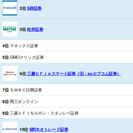
2位
SBI証券
3位
松井証券
4位
マネックス証券
5位
GMOクリック証券
6位
三菱ＵＦＪｅスマート証券（旧：auカブコム証券）
7位
ＳＭＢＣ日興証券
8位
岡三オンライン
8位
三菱ＵＦＪモルガン・スタンレー証券
10位
SBIネオトレード証券