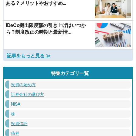
ある？メリットやおすすめ...
iDeCo拠出限度額の引き上げはいつか
ら？制度改正の時期と最新情...
記事をもっと見る ≫
特集カテゴリ一覧
投資の始め方
証券会社の選び方
NISA
株
投資信託
債券