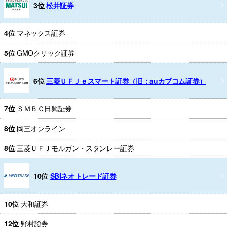
3位
松井証券
4位
マネックス証券
5位
GMOクリック証券
6位
三菱ＵＦＪｅスマート証券（旧：auカブコム証券）
7位
ＳＭＢＣ日興証券
8位
岡三オンライン
8位
三菱ＵＦＪモルガン・スタンレー証券
10位
SBIネオトレード証券
10位
大和証券
12位
野村證券