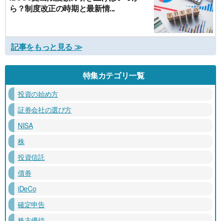
ら？制度改正の時期と最新情...
記事をもっと見る ≫
特集カテゴリ一覧
投資の始め方
証券会社の選び方
NISA
株
投資信託
債券
iDeCo
確定申告
株主優待