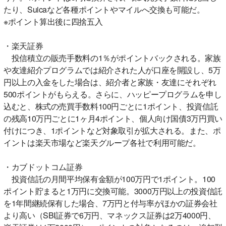
たり、Suicaなど各種ポイントやマイルへ交換も可能だ。
※ポイント算出後に四捨五入
・楽天証券
投信積立の販売手数料の1％がポイントバックされる。家族
や友達紹介プログラムでは紹介された人が口座を開設し、5万
円以上の入金をした場合は、紹介者と家族・友達にそれぞれ
500ポイントがもらえる。さらに、ハッピープログラムを申し
込むと、株式の売買手数料100円ごとに1ポイント、投資信託
の残高10万円ごとに1ヶ月4ポイント、個人向け国債3万円買い
付けにつき、1ポイントなど対象取引が拡大される。また、ポ
イントは楽天市場など楽天グループ各社で利用可能だ。
・カブドットコム証券
投資信託の月間平均保有金額が100万円で1ポイント。100
ポイント貯まると1万円に交換可能。3000万円以上の投資信託
を1年間継続保有した場合、7万円と付与率がほかの証券会社
より高い（SBI証券で6万円、マネックス証券は2万4000円、