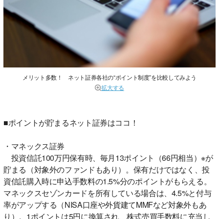
メリット多数！ ネット証券各社の“ポイント制度”を比較してみよう
拡大する
■ポイントが貯まるネット証券はココ！
・マネックス証券
投資信託100万円保有時、毎月13ポイント（66円相当）※が
貯まる（対象外のファンドもあり）。保有だけではなく、投
資信託購入時に申込手数料の1.5%分のポイントがもらえる。
マネックスセゾンカードを所有している場合は、4.5%と付与
率がアップする（NISA口座や外貨建てMMFなど対象外もあ
り）。1ポイントは5円に換算され、株式売買手数料に充当し