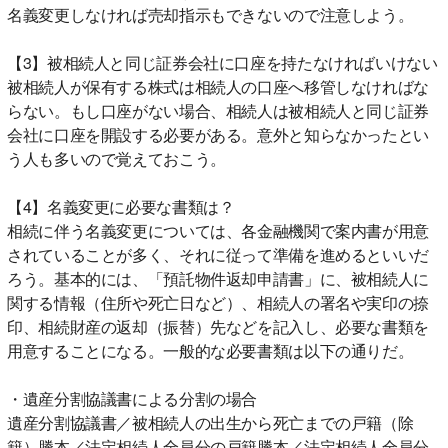
名義変更しなければ売却指示もできないので注意しよう。
【3】被相続人と同じ証券会社に口座を持たなければいけない
被相続人が保有する株式は相続人の口座へ移管しなければな
らない。もし口座がない場合、相続人は被相続人と同じ証券
会社に口座を開設する必要がある。意外と知らなかったとい
う人も多いので覚えておこう。
【4】名義変更に必要な書類は？
相続に伴う名義変更については、各金融機関で案内書が用意
されていることが多く、それに従って準備を進めるといいだ
ろう。基本的には、「預託物件返却申請書」に、被相続人に
関する情報（住所や死亡日など）、相続人の署名や実印の捺
印、相続財産の返却（振替）先などを記入し、必要な書類を
用意することになる。一般的な必要書類は以下の通りだ。
・遺産分割協議書による分割の場合
遺産分割協議書／被相続人の出生から死亡までの戸籍（除
籍）謄本／法定相続人全員分の戸籍謄本／法定相続人全員分