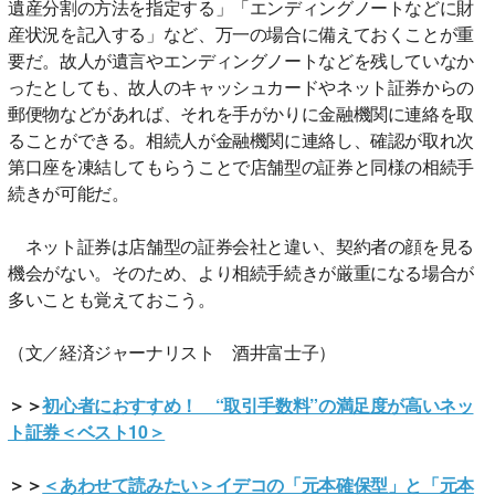
遺産分割の方法を指定する」「エンディングノートなどに財
産状況を記入する」など、万一の場合に備えておくことが重
要だ。故人が遺言やエンディングノートなどを残していなか
ったとしても、故人のキャッシュカードやネット証券からの
郵便物などがあれば、それを手がかりに金融機関に連絡を取
ることができる。相続人が金融機関に連絡し、確認が取れ次
第口座を凍結してもらうことで店舗型の証券と同様の相続手
続きが可能だ。
ネット証券は店舗型の証券会社と違い、契約者の顔を見る
機会がない。そのため、より相続手続きが厳重になる場合が
多いことも覚えておこう。
（文／経済ジャーナリスト 酒井富士子）
＞＞
初心者におすすめ！ “取引手数料”の満足度が高いネッ
ト証券＜ベスト10＞
＞＞
＜あわせて読みたい＞イデコの「元本確保型」と「元本