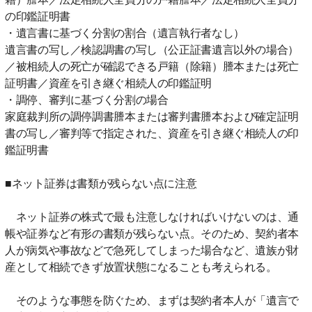
の印鑑証明書
・遺言書に基づく分割の割合（遺言執行者なし）
遺言書の写し／検認調書の写し（公正証書遺言以外の場合）
／被相続人の死亡が確認できる戸籍（除籍）謄本または死亡
証明書／資産を引き継ぐ相続人の印鑑証明
・調停、審判に基づく分割の場合
家庭裁判所の調停調書謄本または審判書謄本および確定証明
書の写し／審判等で指定された、資産を引き継ぐ相続人の印
鑑証明書
■ネット証券は書類が残らない点に注意
ネット証券の株式で最も注意しなければいけないのは、通
帳や証券など有形の書類が残らない点。そのため、契約者本
人が病気や事故などで急死してしまった場合など、遺族が財
産として相続できず放置状態になることも考えられる。
そのような事態を防ぐため、まずは契約者本人が「遺言で