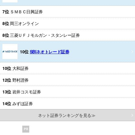
7位
ＳＭＢＣ日興証券
8位
岡三オンライン
8位
三菱ＵＦＪモルガン・スタンレー証券
10位
SBIネオトレード証券
10位
大和証券
12位
野村證券
13位
岩井コスモ証券
14位
みずほ証券
ネット証券ランキングを見る≫
PR