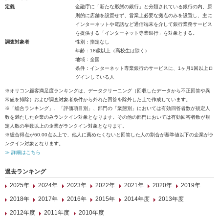
定義
金融庁に「新たな形態の銀行」と分類されている銀行の内、原
則的に店舗を設置せず、営業上必要な拠点のみを設置し、主に
インターネットや電話など通信端末を介して銀行業務サービス
を提供する「インターネット専業銀行」を対象とする。
調査対象者
性別：指定なし
年齢：18歳以上（高校生は除く）
地域：全国
条件：インターネット専業銀行のサービスに、1ヶ月1回以上ロ
グインしている人
※オリコン顧客満足度ランキングは、データクリーニング（回収したデータから不正回答や異
常値を排除）および調査対象者条件から外れた回答を除外した上で作成しています。
※「総合ランキング」、「評価項目別」、部門の「業態別」においては有効回答者数が規定人
数を満たした企業のみランクイン対象となります。その他の部門においては有効回答者数が規
定人数の半数以上の企業がランクイン対象となります。
※総合得点が60.00点以上で、他人に薦めたくないと回答した人の割合が基準値以下の企業がラ
ンクイン対象となります。
≫ 詳細はこちら
過去ランキング
2025年
2024年
2023年
2022年
2021年
2020年
2019年
2018年
2017年
2016年
2015年
2014年度
2013年度
2012年度
2011年度
2010年度