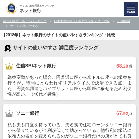
オリコン顧客満足度ランキング
ネット銀行
ネット銀行・ネットバンキング
おすすめのネット銀行ランキング・比較
2018年版
サイトの使いやすさ
【2018年】ネット銀行のサイトの使いやすさランキング・比較
サイトの使いやすさ 満足度ランキング
住信SBIネット銀行
68
.28
点
為替変動があった場合、円普通口座から米ドル口座への振替を
行うが、時間にとらわれずリアルタイムで決済できる点。ま
た、円資金調達もハイブリット口座から即座に移せるため利便
性が高い。（40代／男性）
ソニー銀行
67
.92
点
私も夫も口座を持っている。夫名義で住宅ローンをソニー銀行
から借りているが金利が低くて助かっている。他行宛の振込に
依頼人の名前を変えられるのがソニー銀行だけの所がとても良