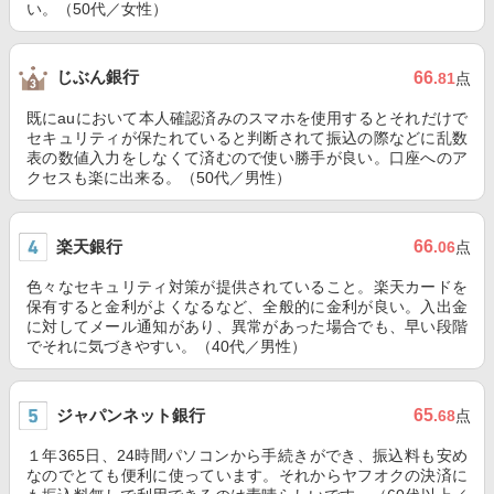
い。（50代／女性）
じぶん銀行
66
.81
点
既にauにおいて本人確認済みのスマホを使用するとそれだけで
セキュリティが保たれていると判断されて振込の際などに乱数
表の数値入力をしなくて済むので使い勝手が良い。口座へのア
クセスも楽に出来る。（50代／男性）
楽天銀行
66
.06
点
色々なセキュリティ対策が提供されていること。楽天カードを
保有すると金利がよくなるなど、全般的に金利が良い。入出金
に対してメール通知があり、異常があった場合でも、早い段階
でそれに気づきやすい。（40代／男性）
ジャパンネット銀行
65
.68
点
１年365日、24時間パソコンから手続きができ、振込料も安め
なのでとても便利に使っています。それからヤフオクの決済に