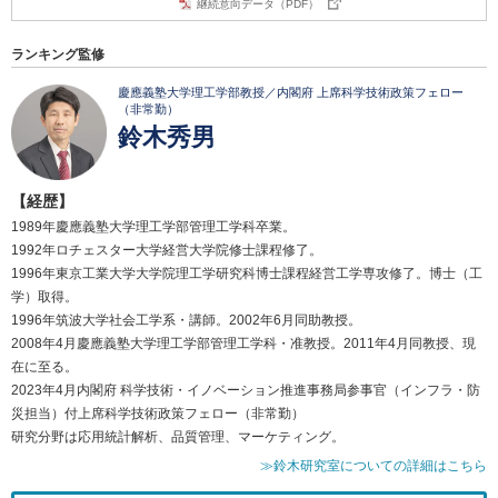
継続意向データ（PDF）
ランキング監修
慶應義塾大学理工学部教授／内閣府 上席科学技術政策フェロー
（非常勤）
鈴木秀男
【経歴】
1989年慶應義塾大学理工学部管理工学科卒業。
1992年ロチェスター大学経営大学院修士課程修了。
1996年東京工業大学大学院理工学研究科博士課程経営工学専攻修了。博士（工
学）取得。
1996年筑波大学社会工学系・講師。2002年6月同助教授。
2008年4月慶應義塾大学理工学部管理工学科・准教授。2011年4月同教授、現
在に至る。
2023年4月内閣府 科学技術・イノベーション推進事務局参事官（インフラ・防
災担当）付上席科学技術政策フェロー（非常勤）
研究分野は応用統計解析、品質管理、マーケティング。
≫鈴木研究室についての詳細はこちら