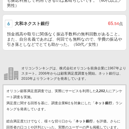
も振込料無しで利用できるのは素晴らしいです。（60代以上／
男性）
大和ネクスト銀行
65
.54
点
預金残高や取引に関係なく振込手数料の無料回数があること。
また、自分名義であれば、何回でも無料なので、学費の振込や
引き落としなどでとても助かった。（50代／女性）
オリコンランキングは、株式会社オリコンを前身企業に1967年より
スタート。2006年からは顧客満足度調査を開始。ネット銀行は、
2010年よりランキングを発表しています。
オリコン顧客満足度調査では、実際にサービスを利用した
2,202
人にアンケ
ート調査を実施。
満足度に関する回答を基に、調査企業
6
社を対象にした「
ネット銀行
」ラン
キングを発表しています。
総合満足度だけでなく、様々な切り口から「
ネット銀行
」を評価。さらに
回答者の口コミや評判といった、実際のユーザーの声も掲載しています。