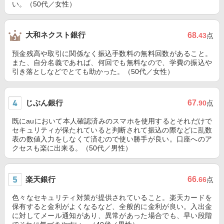
い。（50代／女性）
大和ネクスト銀行
68
.43
点
預金残高や取引に関係なく振込手数料の無料回数があること。
また、自分名義であれば、何回でも無料なので、学費の振込や
引き落としなどでとても助かった。（50代／女性）
じぶん銀行
67
.90
点
既にauにおいて本人確認済みのスマホを使用するとそれだけで
セキュリティが保たれていると判断されて振込の際などに乱数
表の数値入力をしなくて済むので使い勝手が良い。口座へのア
クセスも楽に出来る。（50代／男性）
楽天銀行
66
.66
点
色々なセキュリティ対策が提供されていること。楽天カードを
保有すると金利がよくなるなど、全般的に金利が良い。入出金
に対してメール通知があり、異常があった場合でも、早い段階