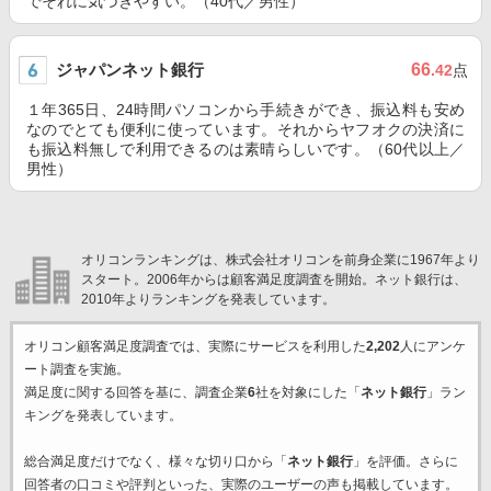
でそれに気づきやすい。（40代／男性）
ジャパンネット銀行
66
.42
点
１年365日、24時間パソコンから手続きができ、振込料も安め
なのでとても便利に使っています。それからヤフオクの決済に
も振込料無しで利用できるのは素晴らしいです。（60代以上／
男性）
オリコンランキングは、株式会社オリコンを前身企業に1967年より
スタート。2006年からは顧客満足度調査を開始。ネット銀行は、
2010年よりランキングを発表しています。
オリコン顧客満足度調査では、実際にサービスを利用した
2,202
人にアンケ
ート調査を実施。
満足度に関する回答を基に、調査企業
6
社を対象にした「
ネット銀行
」ラン
キングを発表しています。
総合満足度だけでなく、様々な切り口から「
ネット銀行
」を評価。さらに
回答者の口コミや評判といった、実際のユーザーの声も掲載しています。