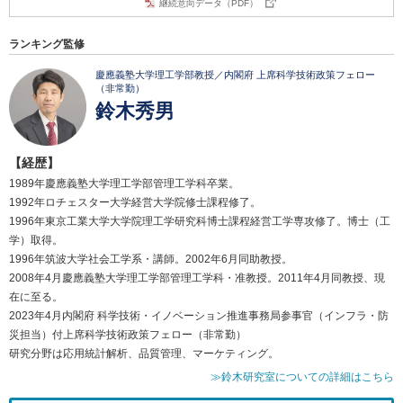
継続意向データ（PDF）
ランキング監修
慶應義塾大学理工学部教授／内閣府 上席科学技術政策フェロー
（非常勤）
鈴木秀男
【経歴】
1989年慶應義塾大学理工学部管理工学科卒業。
1992年ロチェスター大学経営大学院修士課程修了。
1996年東京工業大学大学院理工学研究科博士課程経営工学専攻修了。博士（工
学）取得。
1996年筑波大学社会工学系・講師。2002年6月同助教授。
2008年4月慶應義塾大学理工学部管理工学科・准教授。2011年4月同教授、現
在に至る。
2023年4月内閣府 科学技術・イノベーション推進事務局参事官（インフラ・防
災担当）付上席科学技術政策フェロー（非常勤）
研究分野は応用統計解析、品質管理、マーケティング。
≫鈴木研究室についての詳細はこちら