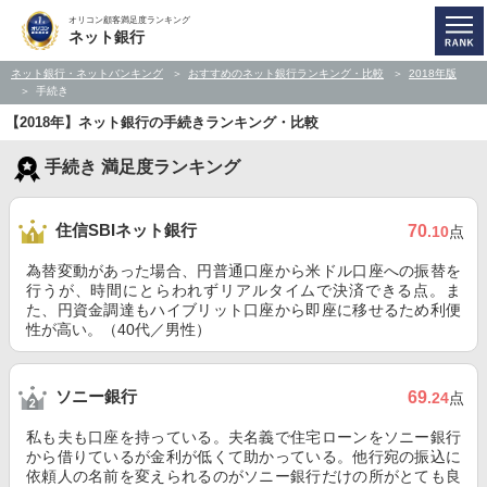
オリコン顧客満足度ランキング
ネット銀行
ネット銀行・ネットバンキング
おすすめのネット銀行ランキング・比較
2018年版
手続き
【2018年】ネット銀行の手続きランキング・比較
手続き 満足度ランキング
住信SBIネット銀行
70
.10
点
為替変動があった場合、円普通口座から米ドル口座への振替を
行うが、時間にとらわれずリアルタイムで決済できる点。ま
た、円資金調達もハイブリット口座から即座に移せるため利便
性が高い。（40代／男性）
ソニー銀行
69
.24
点
私も夫も口座を持っている。夫名義で住宅ローンをソニー銀行
から借りているが金利が低くて助かっている。他行宛の振込に
依頼人の名前を変えられるのがソニー銀行だけの所がとても良