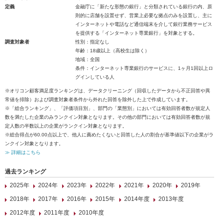
定義
金融庁に「新たな形態の銀行」と分類されている銀行の内、原
則的に店舗を設置せず、営業上必要な拠点のみを設置し、主に
インターネットや電話など通信端末を介して銀行業務サービス
を提供する「インターネット専業銀行」を対象とする。
調査対象者
性別：指定なし
年齢：18歳以上（高校生は除く）
地域：全国
条件：インターネット専業銀行のサービスに、1ヶ月1回以上ロ
グインしている人
※オリコン顧客満足度ランキングは、データクリーニング（回収したデータから不正回答や異
常値を排除）および調査対象者条件から外れた回答を除外した上で作成しています。
※「総合ランキング」、「評価項目別」、部門の「業態別」においては有効回答者数が規定人
数を満たした企業のみランクイン対象となります。その他の部門においては有効回答者数が規
定人数の半数以上の企業がランクイン対象となります。
※総合得点が60.00点以上で、他人に薦めたくないと回答した人の割合が基準値以下の企業がラ
ンクイン対象となります。
≫ 詳細はこちら
過去ランキング
2025年
2024年
2023年
2022年
2021年
2020年
2019年
2018年
2017年
2016年
2015年
2014年度
2013年度
2012年度
2011年度
2010年度