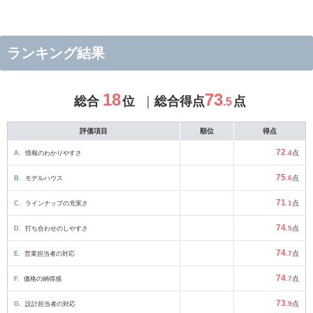
ランキング結果
18
73
総合
位
総合得点
点
.5
評価項目
順位
得点
72
A.
情報のわかりやすさ
.4
点
75
B.
モデルハウス
.6
点
71
C.
ラインナップの充実さ
.1
点
74
D.
打ち合わせのしやすさ
.5
点
74
E.
営業担当者の対応
.7
点
74
F.
価格の納得感
.7
点
73
G.
設計担当者の対応
.9
点