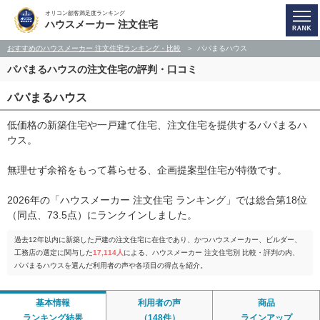
オリコン顧客満足度ランキング
ハウスメーカー 注文住宅
おすすめのハウスメーカー 注文住宅ランキング・比較
パパまるハウス
パパまるハウスの注文住宅の評判・口コミ
パパまるハウス
低価格の新築住宅や一戸建て住宅、注文住宅を提供するパパまるハ
ウス。
無理せず余裕をもって暮らせる、企画提案型住宅が特徴です。
2026年の「ハウスメーカー 注文住宅 ランキング」では総合第18位
（同点、73.5点）にランクインしました。
過去12年以内に新築した戸建の注文住宅に在住であり、かつハウスメーカー、ビルダー、
工務店の選定に関与した
17,114人
による、ハウスメーカー 注文住宅別 比較・評判の内、
パパまるハウスを選んだ利用者の声や各項目の得点を紹介。
基本情報
利用者の声
商品
ランキング結果
（148件）
ラインアップ