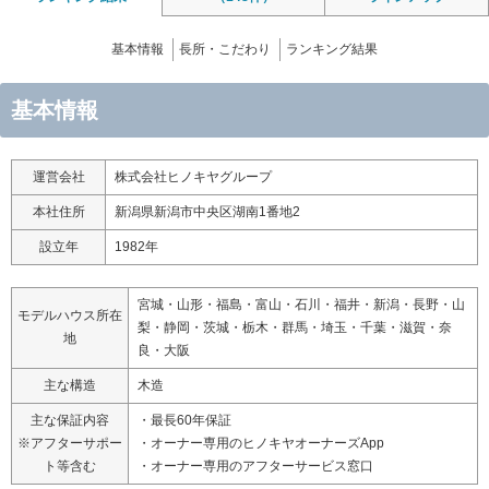
基本情報
長所・こだわり
ランキング結果
基本情報
運営会社
株式会社ヒノキヤグループ
本社住所
新潟県新潟市中央区湖南1番地2
設立年
1982年
宮城・山形・福島・富山・石川・福井・新潟・長野・山
モデルハウス所在
梨・静岡・茨城・栃木・群馬・埼玉・千葉・滋賀・奈
地
良・大阪
主な構造
木造
主な保証内容
・最長60年保証
※アフターサポー
・オーナー専用のヒノキヤオーナーズApp
ト等含む
・オーナー専用のアフターサービス窓口