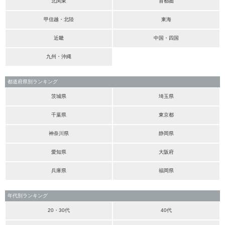
北関東
首都圏
甲信越・北陸
東海
近畿
中国・四国
九州・沖縄
都道府県別ランキング
茨城県
埼玉県
千葉県
東京都
神奈川県
静岡県
愛知県
大阪府
兵庫県
福岡県
年代別ランキング
20・30代
40代