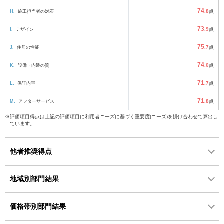
74
H.
施工担当者の対応
.8
点
73
I.
デザイン
.9
点
75
J.
住居の性能
.7
点
74
K.
設備・内装の質
.0
点
71
L.
保証内容
.7
点
71
M.
アフターサービス
.8
点
※評価項目得点は上記の評価項目に利用者ニーズに基づく重要度(ニーズ)を掛け合わせて算出し
ています。
他者推奨得点
地域別部門結果
価格帯別部門結果