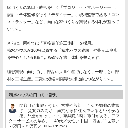
家づくりの窓口・統括を行う「プロジェクトマネージャー」、
設計・全体監修を行う「デザイナー」、現場監督である「コン
ストラクター」など、自由な家づくりを実現する体制が整って
います。
さらに、同社では「直接責任施工体制」を採用。
積水ハウスが100%出資する「積水ハウス建設」や指定工事店
を中心とした組織による確実な施工体制を整えます。
理想実現に向けては、部品の大量生産ではなく、一邸ごとに部
材を工場生産。工期の短縮や廃棄物の削減につながります。
積水ハウスの口コミ・評判
間取りに制限がない。営業や設計士さんの知識の豊富
さ、提案力の高さ、頑丈な家に住んでいるという安心
感。外壁がかっこいい。家具購入時に割引がある。アフ
ターサービスの早さ。（40代／女性／中国・四国／1世帯／
60万円～79万円／100～149m2）