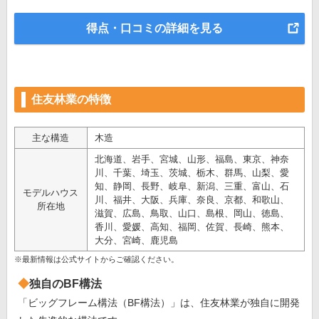
得点・口コミの詳細を見る
住友林業の特徴
主な構造
木造
北海道、岩手、宮城、山形、福島、東京、神奈
川、千葉、埼玉、茨城、栃木、群馬、山梨、愛
知、静岡、長野、岐阜、新潟、三重、富山、石
モデルハウス
川、福井、大阪、兵庫、奈良、京都、和歌山、
所在地
滋賀、広島、鳥取、山口、島根、岡山、徳島、
香川、愛媛、高知、福岡、佐賀、長崎、熊本、
大分、宮崎、鹿児島
※最新情報は公式サイトからご確認ください。
独自のBF構法
「ビッグフレーム構法（BF構法）」は、住友林業が独自に開発