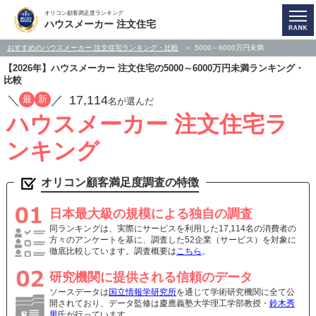
オリコン顧客満足度ランキング
ハウスメーカー 注文住宅
おすすめのハウスメーカー 注文住宅ランキング・比較
5000～6000万円未満
【2026年】ハウスメーカー 注文住宅の5000～6000万円未満ランキング・
比較
／
／
17,114
最
新
名が選んだ
ハウスメーカー 注文住宅ラ
ンキング
オリコン顧客満足度調査の特徴
日本最大級の規模による独自の調査
同ランキングは、実際にサービスを利用した17,114名の消費者の
方々のアンケートを基に、調査した52企業（サービス）を対象に
徹底比較しています。調査概要は
こちら
。
研究機関に提供される信頼のデータ
ソースデータは
国立情報学研究所
を通じて学術研究機関に全て公
開されており、データ監修は慶應義塾大学理工学部教授・
鈴木秀
男
氏が行っています。