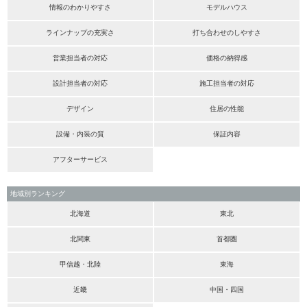
情報のわかりやすさ
モデルハウス
ラインナップの充実さ
打ち合わせのしやすさ
営業担当者の対応
価格の納得感
設計担当者の対応
施工担当者の対応
デザイン
住居の性能
設備・内装の質
保証内容
アフターサービス
地域別ランキング
北海道
東北
北関東
首都圏
甲信越・北陸
東海
近畿
中国・四国