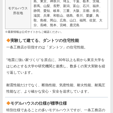
島、東京、神奈川、埼玉、千葉、栃木、茨城、
群馬、山梨、長野、新潟、富山、石川、福井、
モデルハウス
静岡、愛知、岐阜、三重、大阪、京都、奈良、
所在地
滋賀、兵庫、和歌山、徳島、香川、愛媛、鳥
取、島根、岡山、広島、山口、福岡、佐賀、大
分、長崎、熊本、宮崎、鹿児島
※最新情報は公式サイトからご確認ください。
実験して建てる、ダントツの住宅性能
一条工務店が目指すのは「ダントツ」の住宅性能。
“地震に強い家づくり”を原点に、30年以上も前から東京大学を
はじめとする大学や研究機関と連携し、数多くの実大実験を繰
り返しています。
耐震性能だけでなく、断熱性能、気密性能、耐火性能、耐風圧
性能など、より確かな安心・安全を追求しています。
モデルハウスの仕様が標準仕様
特別仕様であることの多いモデルハウスですが、一条工務店の