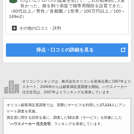
のないエアロハスの提案を受けて、これが結果的に大変
良かった。猫を飼う前提で猫専用階段を設置できた。
（60代以上／男性／首都圏／1世帯／100万円以上／100～
149m2）
その他の口コミ・評判
得点・口コミの詳細を見る
オリコンランキングは、株式会社オリコンを前身企業に1967年より
スタート。2006年からは顧客満足度調査を開始。ハウスメーカー
注文住宅は、2007年よりランキングを発表しています。
オリコン顧客満足度調査では、実際にサービスを利用した
17,114
人にアン
ケート調査を実施。
満足度に関する回答を基に、調査した
52
企業（サービス）を対象にした
「
ハウスメーカー 注文住宅
」ランキングを発表しています。