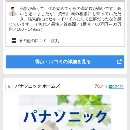
品質が高くて、住み始めてからの満足度が高いです。高
いと思いましたが、資金計画の相談にも乗っていただ
き、結果的にはセキスイハイムにして正解だったなと感
じています。（40代／男性／首都圏／1世帯／80万円～99万
円／100～149m2）
その他の口コミ・評判
得点・口コミの詳細を見る
パナソニック ホームズ
76
.7
点
124件