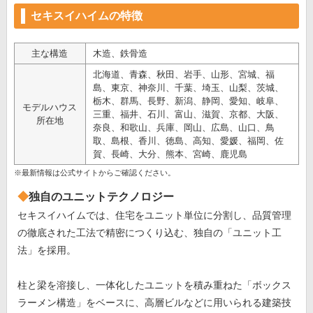
セキスイハイムの特徴
主な構造
木造、鉄骨造
北海道、青森、秋田、岩手、山形、宮城、福
島、東京、神奈川、千葉、埼玉、山梨、茨城、
栃木、群馬、長野、新潟、静岡、愛知、岐阜、
モデルハウス
三重、福井、石川、富山、滋賀、京都、大阪、
所在地
奈良、和歌山、兵庫、岡山、広島、山口、鳥
取、島根、香川、徳島、高知、愛媛、福岡、佐
賀、長崎、大分、熊本、宮崎、鹿児島
※最新情報は公式サイトからご確認ください。
独自のユニットテクノロジー
セキスイハイムでは、住宅をユニット単位に分割し、品質管理
の徹底された工法で精密につくり込む、独自の「ユニット工
法」を採用。
柱と梁を溶接し、一体化したユニットを積み重ねた「ボックス
ラーメン構造」をベースに、高層ビルなどに用いられる建築技