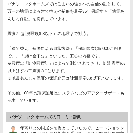
パナソニックホームズでは住まいの強さへの自信の証として、
万一の地震による建て替えや補修を最長35年保証する「地震あ
んしん保証」を提供しています。
震度7（計測震度6.8以下）の地震まで対応。
「建て替え、補修による原状復帰」「保証限度額5,000万円ま
で」、「掛け金不要」といった、安心の内容です。
※震度は「計測震度計」によって測定されており、計測震度6.5
以上はすべて震度7になります。
※地震あんしん保証の保証範囲は計測震度6.8以下となります。
その他、60年長期保証延長システムなどのアフターサポートも
充実しています。
パナソニック ホームズの口コミ・評判
年寄りとの同居を前提としていたので、ヒートショック