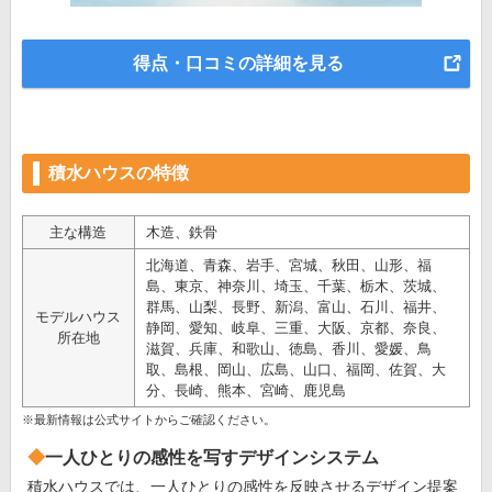
得点・口コミの詳細を見る
積水ハウスの特徴
主な構造
木造、鉄骨
北海道、青森、岩手、宮城、秋田、山形、福
島、東京、神奈川、埼玉、千葉、栃木、茨城、
群馬、山梨、長野、新潟、富山、石川、福井、
モデルハウス
静岡、愛知、岐阜、三重、大阪、京都、奈良、
所在地
滋賀、兵庫、和歌山、徳島、香川、愛媛、鳥
取、島根、岡山、広島、山口、福岡、佐賀、大
分、長崎、熊本、宮崎、鹿児島
※最新情報は公式サイトからご確認ください。
一人ひとりの感性を写すデザインシステム
積水ハウスでは、一人ひとりの感性を反映させるデザイン提案