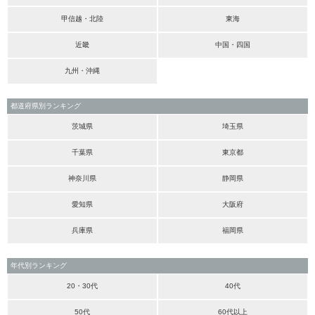
甲信越・北陸
東海
近畿
中国・四国
九州・沖縄
都道府県別ランキング
茨城県
埼玉県
千葉県
東京都
神奈川県
静岡県
愛知県
大阪府
兵庫県
福岡県
年代別ランキング
20・30代
40代
50代
60代以上