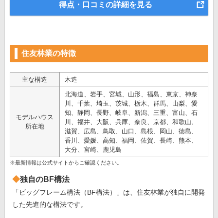
得点・口コミの詳細を見る
住友林業の特徴
主な構造
木造
北海道、岩手、宮城、山形、福島、東京、神奈
川、千葉、埼玉、茨城、栃木、群馬、山梨、愛
知、静岡、長野、岐阜、新潟、三重、富山、石
モデルハウス
川、福井、大阪、兵庫、奈良、京都、和歌山、
所在地
滋賀、広島、鳥取、山口、島根、岡山、徳島、
香川、愛媛、高知、福岡、佐賀、長崎、熊本、
大分、宮崎、鹿児島
※最新情報は公式サイトからご確認ください。
独自のBF構法
「ビッグフレーム構法（BF構法）」は、住友林業が独自に開発
した先進的な構法です。