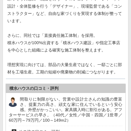
設計・全体監修を行う「デザイナー」、現場監督である「コン
ストラクター」など、自由な家づくりを実現する体制が整って
います。
さらに、同社では「直接責任施工体制」を採用。
積水ハウスが100%出資する「積水ハウス建設」や指定工事店
を中心とした組織による確実な施工体制を整えます。
理想実現に向けては、部品の大量生産ではなく、一邸ごとに部
材を工場生産。工期の短縮や廃棄物の削減につながります。
積水ハウスの口コミ・評判
間取りに制限がない。営業や設計士さんの知識の豊富
さ、提案力の高さ、頑丈な家に住んでいるという安心
感。外壁がかっこいい。家具購入時に割引がある。アフ
ターサービスの早さ。（40代／女性／中国・四国／1世帯／
60万円～79万円／100～149m2）