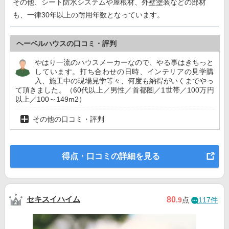
その他、シート防水システムや屋根材、外壁塗装などの部材
も、一律30年以上の耐用年数となっています。
ヘーベルハウスの口コミ・評判
やはり一流のハウスメーカーなので、やる事はきちっと
しています。打ち合わせの日時、インテリアの見学購
入、施工中の現場見学等々、何度も納得がいくまでやっ
て頂きました。（60代以上／男性／首都圏／1世帯／100万円
以上／100～149m2）
その他の口コミ・評判
得点・口コミの詳細を見る
セキスイハイム
80
.9
点
117件