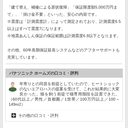
「建て替え、補修による原状復帰」「保証限度額5,000万円ま
で」、「掛け金不要」といった、安心の内容です。
※震度は「計測震度計」によって測定されており、計測震度6.5
以上はすべて震度7になります。
※地震あんしん保証の保証範囲は計測震度6.8以下となります。
その他、60年長期保証延長システムなどのアフターサポートも
充実しています。
パナソニック ホームズの口コミ・評判
年寄りとの同居を前提としていたので、ヒートショック
のないエアロハスの提案を受けて、これが結果的に大変
良かった。猫を飼う前提で猫専用階段を設置できた。
（60代以上／男性／首都圏／1世帯／100万円以上／100～
149m2）
その他の口コミ・評判