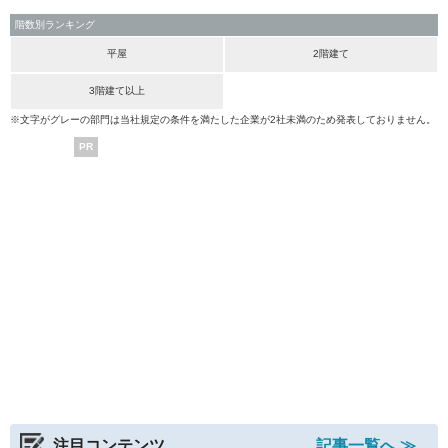
階数別ランキング
平屋
2階建て
3階建て以上
※文字がグレーの部門は当社規定の条件を満たした企業が2社未満のため発表しておりません。
PR
注目コンテンツ
記事一覧へ ≫