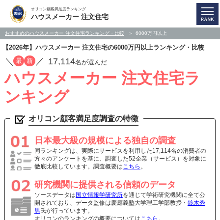
オリコン顧客満足度ランキング
ハウスメーカー 注文住宅
おすすめのハウスメーカー 注文住宅ランキング・比較
6000万円以上
【2026年】ハウスメーカー 注文住宅の6000万円以上ランキング・比較
／
／
17,114
最
新
名が選んだ
ハウスメーカー 注文住宅ラ
ンキング
オリコン顧客満足度調査の特徴
日本最大級の規模による独自の調査
同ランキングは、実際にサービスを利用した17,114名の消費者の
方々のアンケートを基に、調査した52企業（サービス）を対象に
徹底比較しています。調査概要は
こちら
。
研究機関に提供される信頼のデータ
ソースデータは
国立情報学研究所
を通じて学術研究機関に全て公
開されており、データ監修は慶應義塾大学理工学部教授・
鈴木秀
男
氏が行っています。
オリコンのランキングの概要については
こちら
。