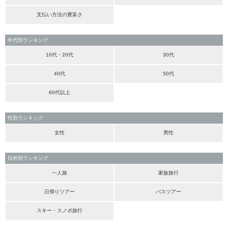
支払い方法の豊富さ
年代別ランキング
10代・20代
30代
40代
50代
60代以上
性別ランキング
女性
男性
目的別ランキング
一人旅
家族旅行
日帰りツアー
バスツアー
スキー・スノボ旅行