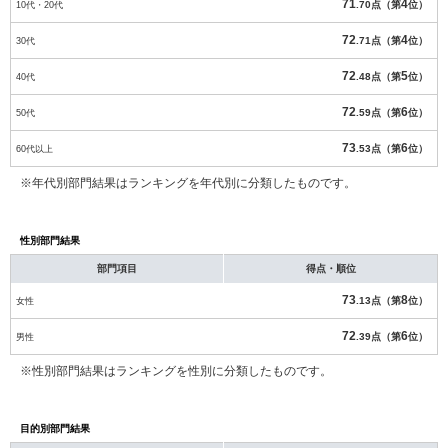
71
4
10代・20代
.70点（第
位）
72
4
30代
.71点（第
位）
72
5
40代
.48点（第
位）
72
6
50代
.59点（第
位）
73
6
60代以上
.53点（第
位）
※年代別部門結果はランキングを年代別に分類したものです。
性別部門結果
部門項目
得点・順位
73
8
女性
.13点（第
位）
72
6
男性
.39点（第
位）
※性別部門結果はランキングを性別に分類したものです。
目的別部門結果