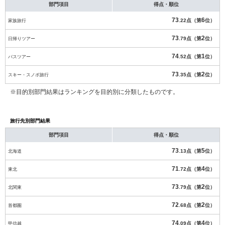
部門項目
得点・順位
73
6
家族旅行
.22点（第
位）
73
2
日帰りツアー
.79点（第
位）
74
1
バスツアー
.52点（第
位）
73
2
スキー・スノボ旅行
.35点（第
位）
※目的別部門結果はランキングを目的別に分類したものです。
旅行先別部門結果
部門項目
得点・順位
73
5
北海道
.13点（第
位）
71
4
東北
.72点（第
位）
73
2
北関東
.79点（第
位）
72
2
首都圏
.68点（第
位）
74
4
甲信越
.09点（第
位）