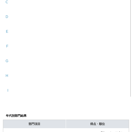
C
D
E
F
G
H
I
年代別部門結果
部門項目
得点・順位