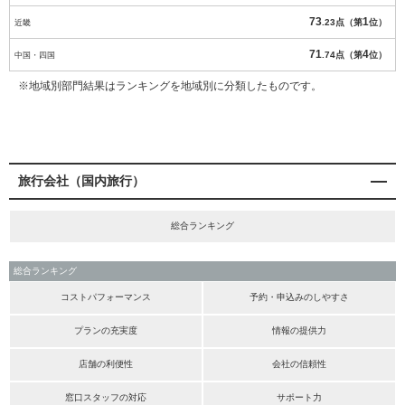
73
1
近畿
.23点（第
位）
71
4
中国・四国
.74点（第
位）
※地域別部門結果はランキングを地域別に分類したものです。
旅行会社（国内旅行）
総合ランキング
総合ランキング
コストパフォーマンス
予約・申込みのしやすさ
プランの充実度
情報の提供力
店舗の利便性
会社の信頼性
窓口スタッフの対応
サポート力