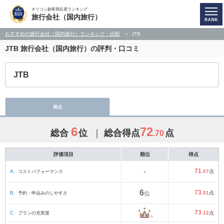
オリコン顧客満足度ランキング
旅行会社（国内旅行）
おすすめの旅行会社（国内旅行）ランキング・比較
JTB
JTB
旅行会社（国内旅行）の評判・口コミ
JTB
得点
6
72
総合
位
総合得点
点
.70
評価項目
順位
得点
-
71
A.
コストパフォーマンス
.07
点
6
73
B.
予約・申込みのしやすさ
位
.51
点
73
C.
プランの充実度
.12
点