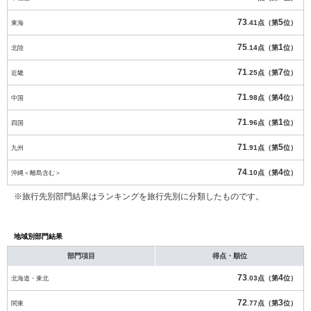
73
5
東海
.41点（第
位）
75
1
北陸
.14点（第
位）
71
7
近畿
.25点（第
位）
71
4
中国
.98点（第
位）
71
1
四国
.96点（第
位）
71
5
九州
.91点（第
位）
74
4
沖縄＜離島含む＞
.10点（第
位）
※旅行先別部門結果はランキングを旅行先別に分類したものです。
地域別部門結果
部門項目
得点・順位
73
4
北海道・東北
.03点（第
位）
72
3
関東
.77点（第
位）