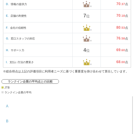
70
D.
情報の提供力
.37
点
7
70
E.
店舗の利便性
位
.18
点
80
F.
会社の信頼性
.53
点
76
G.
窓口スタッフの対応
.58
点
4
69
H.
サポート力
位
.60
点
68
I.
支払い方法の豊富さ
.00
点
※総合得点は上記の評価項目に利用者ニーズに基づく重要度を掛け合わせて算出しています。
ランクイン企業の平均点との比較
JTB
ランクイン企業の平均
A
B