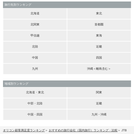
旅行先別ランキング
北海道
東北
北関東
首都圏
甲信越
東海
北陸
近畿
中国
四国
九州
沖縄＜離島含む＞
地域別ランキング
北海道・東北
関東
中部・北陸
近畿
中国・四国
九州・沖縄
オリコン顧客満足度ランキング
おすすめの旅行会社（国内旅行）ランキング・比較
JTB