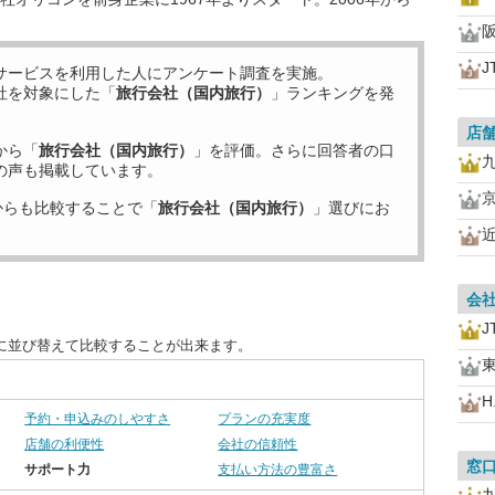
J
サービスを利用した
人にアンケート調査を実施。
社を対象にした「
旅行会社（国内旅行）
」ランキングを発
店
から「
旅行会社（国内旅行）
」を評価。さらに回答者の口
の声も掲載しています。
からも比較することで「
旅行会社（国内旅行）
」選びにお
会
J
に並び替えて比較することが出来ます。
H.
予約・申込みのしやすさ
プランの充実度
店舗の利便性
会社の信頼性
窓
サポート力
支払い方法の豊富さ