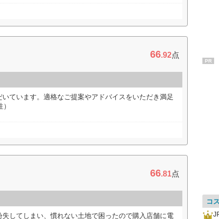
66
.92
点
PR
だいています。適格なご提案やアドバイスをいただき満足
性）
66
.81
点
コ
紛失してしまい、慣れない土地で困ったので購入店舗に電