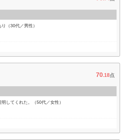
り（30代／男性）
70
.18
点
明してくれた。（50代／女性）