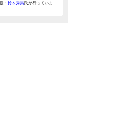
授・
鈴木秀男
氏が行っていま