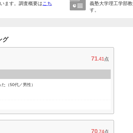
います。調査概要は
こち
義塾大学理工学部教
す。
ング
71
.41
点
た（50代／男性）
70
.74
点