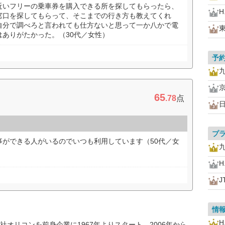
近いフリーの乗車券を購入できる所を探してもらったら、
H.
窓口を探してもらって、そこまでの行き方も教えてくれ
自分で調べろと言われても仕方ないと思って一か八かで電
ありがたかった。（30代／女性）
予
65
.78
点
プ
事ができる人がいるのでいつも利用しています（50代／女
H.
J
情
H.
オリコンを前身企業に1967年よりスタート。2006年から