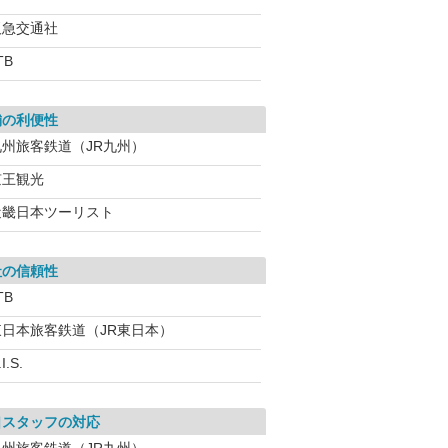
阪急交通社
TB
舗の利便性
九州旅客鉄道（JR九州）
京王観光
近畿日本ツーリスト
社の信頼性
TB
東日本旅客鉄道（JR東日本）
I.S.
口スタッフの対応