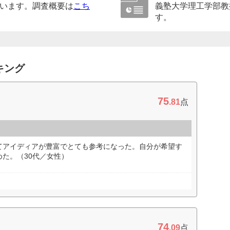
います。調査概要は
こち
義塾大学理工学部教
す。
キング
75
.81
点
てアイディアが豊富でとても参考になった。自分が希望す
た。（30代／女性）
74
.09
点