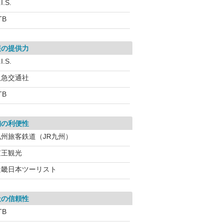
I.S.
TB
報の提供力
I.S.
阪急交通社
TB
舗の利便性
九州旅客鉄道（JR九州）
京王観光
近畿日本ツーリスト
社の信頼性
TB