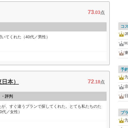
73
.03
点
コ
いてくれた（40代／男性）
H.
予
72
東日本）
.18
点
ミ・評判
たが、すぐ違うプランで探してくれた。とても私たちのた
0代／女性）
プ