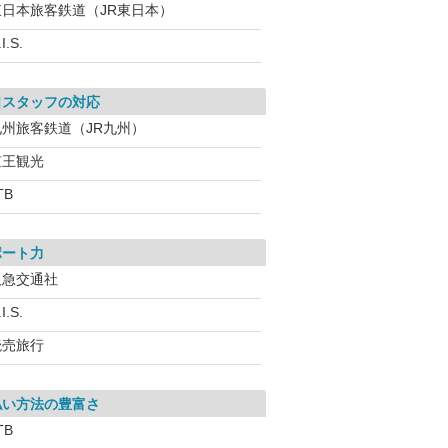
東日本旅客鉄道（JR東日本）
I.S.
口スタッフの対応
九州旅客鉄道（JR九州）
京王観光
TB
ポート力
阪急交通社
I.S.
読売旅行
払い方法の豊富さ
TB