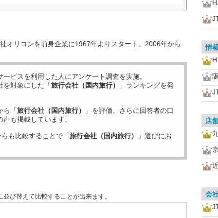
H.
J
オリコンを前身企業に1967年よりスタート。2006年から
情
H.
サービスを利用した
人にアンケート調査を実施。
社を対象にした「
旅行会社（国内旅行）
」ランキングを発
J
から「
旅行会社（国内旅行）
」を評価。さらに回答者の口
の声も掲載しています。
店
からも比較することで「
旅行会社（国内旅行）
」選びにお
会
に並び替えて比較することが出来ます。
J