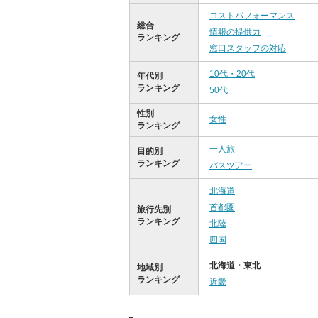
コストパフォーマンス
総合
情報の提供力
ランキング
窓口スタッフの対応
10代・20代
年代別
ランキング
50代
性別
女性
ランキング
一人旅
目的別
ランキング
バスツアー
北海道
首都圏
旅行先別
ランキング
北陸
四国
北海道・東北
地域別
ランキング
近畿