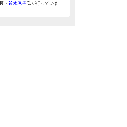
授・
鈴木秀男
氏が行っていま