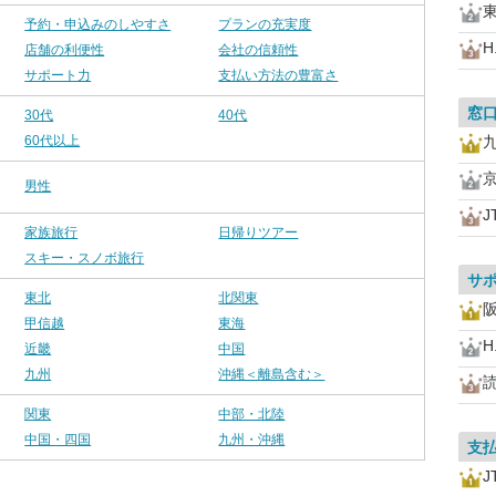
予約・申込みのしやすさ
プランの充実度
H.
店舗の利便性
会社の信頼性
サポート力
支払い方法の豊富さ
窓
30代
40代
60代以上
男性
J
家族旅行
日帰りツアー
スキー・スノボ旅行
サ
東北
北関東
甲信越
東海
H.
近畿
中国
九州
沖縄＜離島含む＞
関東
中部・北陸
中国・四国
九州・沖縄
支
J