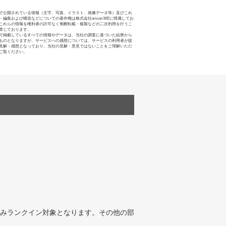
で公開されている情報（文字、写真、イラスト、画像データ等）及びこれ
・編集および構造などについての著作権は株式会社oricon MEに帰属してお
これらの情報を権利者の許可なく無断転載・複製などの二次利用を行うこ
禁じております。
で掲載しているすべての情報やデータは、当社の調査に基づいた結果から
ものとなりますが、サービスへの感想については、サービスの利用者が提
見解・感想となっており、当社の見解・意見ではないことをご理解いただ
ご覧ください。
みランクイン対象となります。その他の部