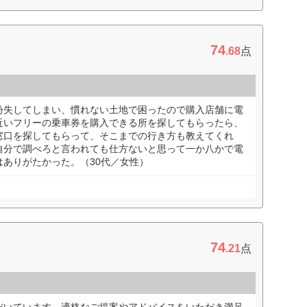
74
.68
点
紛失してしまい、慣れない土地で困ったので購入店舗に電
近いフリーの乗車券を購入できる所を探してもらったら、
窓口を探してもらって、そこまでの行き方も教えてくれ
自分で調べろと言われても仕方ないと思って一か八かで電
ありがたかった。（30代／女性）
74
.21
点