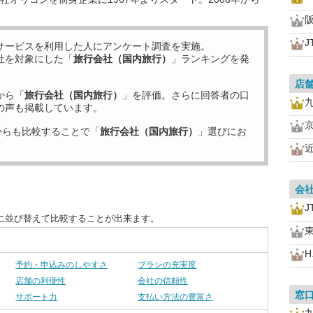
J
サービスを利用した
人にアンケート調査を実施。
社を対象にした「
旅行会社（国内旅行）
」ランキングを発
店
から「
旅行会社（国内旅行）
」を評価。さらに回答者の口
の声も掲載しています。
からも比較することで「
旅行会社（国内旅行）
」選びにお
会
J
に並び替えて比較することが出来ます。
H.
予約・申込みのしやすさ
プランの充実度
店舗の利便性
会社の信頼性
窓
サポート力
支払い方法の豊富さ