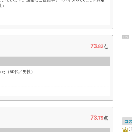
だいています。適格なご提案やアドバイスをいただき満足
性）
PR
73
.82
点
た（50代／男性）
73
.79
点
コ