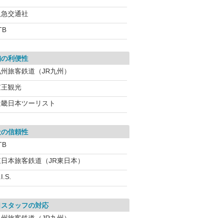
阪急交通社
TB
舗の利便性
九州旅客鉄道（JR九州）
京王観光
近畿日本ツーリスト
社の信頼性
TB
東日本旅客鉄道（JR東日本）
I.S.
口スタッフの対応