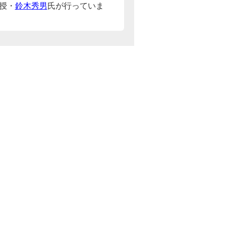
授・
鈴木秀男
氏が行っていま