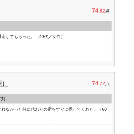
74
.82
点
応してもらった。（40代／女性）
74
州）
.72
点
評判
とれなかった時に代わりの宿をすぐに探してくれた。（60