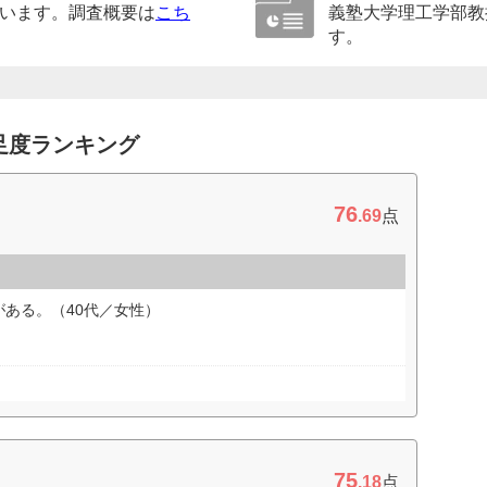
います。調査概要は
こち
義塾大学理工学部教
す。
足度ランキング
76
.69
点
ある。（40代／女性）
75
.18
点