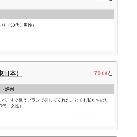
り（30代／男性）
75
東日本）
.08
点
ミ・評判
たが、すぐ違うプランで探してくれた。とても私たちのた
0代／女性）