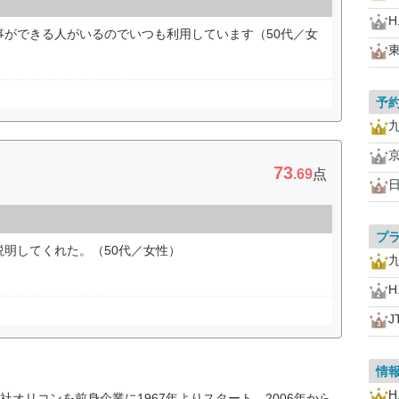
H.
事ができる人がいるのでいつも利用しています（50代／女
予
73
.69
点
プ
明してくれた。（50代／女性）
H.
J
情
H.
オリコンを前身企業に1967年よりスタート。2006年から