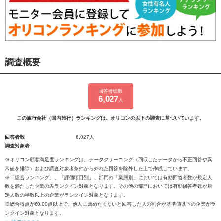
調査概要
回答者総数
6,027
人
この旅行会社（国内旅行）ランキングは、オリコンの以下の調査に基づいています。
回答者数
6,027人
調査対象者
※オリコン顧客満足度ランキングは、データクリーニング（回収したデータから不正回答や異
常値を排除）および調査対象者条件から外れた回答を除外した上で作成しています。
※「総合ランキング」、「評価項目別」、部門の「業態別」においては有効回答者数が規定人
数を満たした企業のみランクイン対象となります。その他の部門においては有効回答者数が規
定人数の半数以上の企業がランクイン対象となります。
※総合得点が60.00点以上で、他人に薦めたくないと回答した人の割合が基準値以下の企業がラ
ンクイン対象となります。