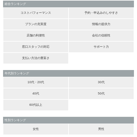
総合ランキング
コストパフォーマンス
予約・申込みのしやすさ
プランの充実度
情報の提供力
店舗の利便性
会社の信頼性
窓口スタッフの対応
サポート力
支払い方法の豊富さ
年代別ランキング
10代・20代
30代
40代
50代
60代以上
性別ランキング
女性
男性