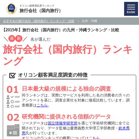
オリコン顧客満足度ランキング
旅行会社（国内旅行）
おすすめの旅行会社（国内旅行）ランキング・比較
九州・沖縄
【2015年】旅行会社（国内旅行）の九州・沖縄ランキング・比較
／
／
最
新
名が選んだ
旅行会社（国内旅行）ランキ
ング
オリコン顧客満足度調査の特徴
日本最大級の規模による独自の調査
同ランキングは、実際にサービスを利用した名の消費者の方々の
アンケートを基に、調査企業社を対象に徹底比較しています。調
査概要は
こちら
。
研究機関に提供される信頼のデータ
ソースデータは
国立情報学研究所
を通じて学術研究機関に全て公
開されており、データ監修は慶應義塾大学理工学部教授・
鈴木秀
男
氏が行っています。
オリコンのランキングの概要については
こちら
。