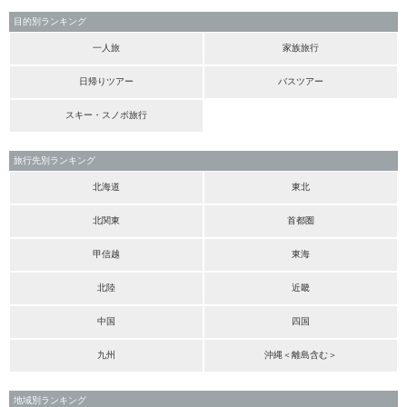
目的別ランキング
一人旅
家族旅行
日帰りツアー
バスツアー
スキー・スノボ旅行
旅行先別ランキング
北海道
東北
北関東
首都圏
甲信越
東海
北陸
近畿
中国
四国
九州
沖縄＜離島含む＞
地域別ランキング