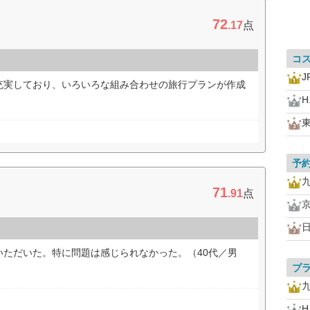
72
.17
点
コ
充実しており、いろいろな組み合わせの旅行プランが作成
H.
予
71
.91
点
いただいた。特に問題は感じられなかった。（40代／男
プ
H.