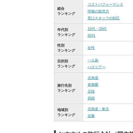
コストパフォーマンス
総合
情報の提供力
ランキング
窓口スタッフの対応
10代・20代
年代別
ランキング
50代
性別
女性
ランキング
一人旅
目的別
ランキング
バスツアー
北海道
首都圏
旅行先別
ランキング
北陸
四国
北海道・東北
地域別
ランキング
近畿