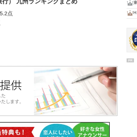
行） 九州ランキングまとめ
H.
5.2点
点
PR