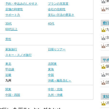
予約・申込みのしやすさ
プランの充実度
H.
店舗の利便性
会社の信頼性
サポート力
支払い方法の豊富さ
窓
30代
40代
60代以上
男性
J
家族旅行
日帰りツアー
スキー・スノボ旅行
サ
東北
北関東
甲信越
東海
H.
近畿
中国
九州
沖縄＜離島含む＞
関東
中部・北陸
中国・四国
九州・沖縄
支
J