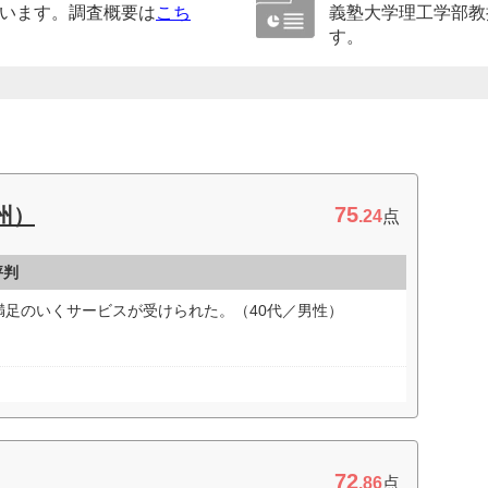
います。調査概要は
こち
義塾大学理工学部教
す。
75
州）
.24
点
評判
満足のいくサービスが受けられた。（40代／男性）
72
.86
点