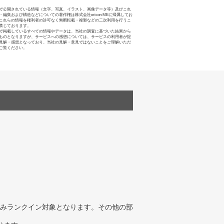
で公開されている情報（文字、写真、イラスト、画像データ等）及びこれ
・編集および構造などについての著作権は株式会社oricon MEに帰属してお
これらの情報を権利者の許可なく無断転載・複製などの二次利用を行うこ
禁じております。
で掲載しているすべての情報やデータは、当社の調査に基づいた結果から
ものとなりますが、サービスへの感想については、サービスの利用者が提
見解・感想となっており、当社の見解・意見ではないことをご理解いただ
ご覧ください。
みランクイン対象となります。その他の部