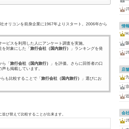
J
オリコンを前身企業に1967年よりスタート。2006年から
情
H.
サービスを利用した
人にアンケート調査を実施。
社を対象にした「
旅行会社（国内旅行）
」ランキングを発
J
から「
旅行会社（国内旅行）
」を評価。さらに回答者の口
の声も掲載しています。
店
からも比較することで「
旅行会社（国内旅行）
」選びにお
会
に並び替えて比較することが出来ます。
J