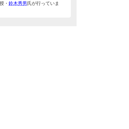
授・
鈴木秀男
氏が行っていま