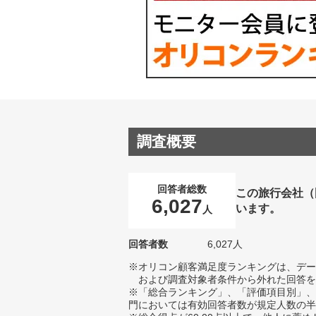
調査概要
回答者総数
この旅行会社（
6,027
います。
人
回答者数
6,027人
※オリコン顧客満足度ランキングは、デー
および調査対象者条件から外れた回答を
※「総合ランキング」、「評価項目別」、
門においては有効回答者数が規定人数の半