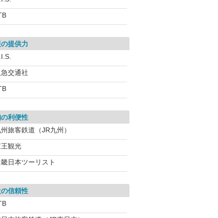
TB
報の提供力
I.S.
阪急交通社
TB
舗の利便性
九州旅客鉄道（JR九州）
京王観光
近畿日本ツーリスト
社の信頼性
TB