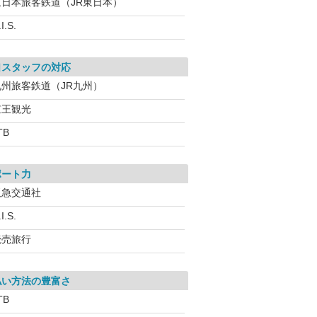
東日本旅客鉄道（JR東日本）
I.S.
口スタッフの対応
九州旅客鉄道（JR九州）
京王観光
TB
ポート力
阪急交通社
I.S.
読売旅行
払い方法の豊富さ
TB