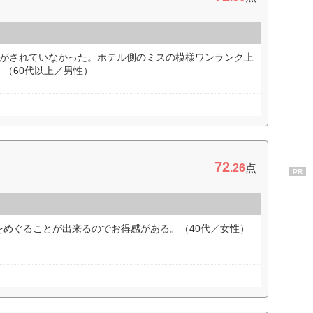
約がされていなかった。ホテル側のミスの模様ワンランク上
（60代以上／男性）
72
.26
点
PR
をめぐることが出来るのでお得感がある。（40代／女性）