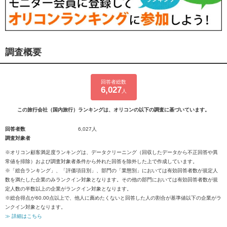
調査概要
回答者総数
6,027
人
この旅行会社（国内旅行）ランキングは、オリコンの以下の調査に基づいています。
回答者数
6,027人
調査対象者
※オリコン顧客満足度ランキングは、データクリーニング（回収したデータから不正回答や異
常値を排除）および調査対象者条件から外れた回答を除外した上で作成しています。
※「総合ランキング」、「評価項目別」、部門の「業態別」においては有効回答者数が規定人
数を満たした企業のみランクイン対象となります。その他の部門においては有効回答者数が規
定人数の半数以上の企業がランクイン対象となります。
※総合得点が60.00点以上で、他人に薦めたくないと回答した人の割合が基準値以下の企業がラ
ンクイン対象となります。
≫ 詳細はこちら