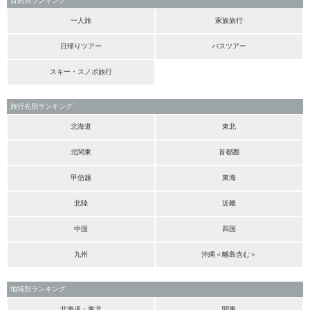
目的別ランキング
一人旅
家族旅行
日帰りツアー
バスツアー
スキー・スノボ旅行
旅行先別ランキング
北海道
東北
北関東
首都圏
甲信越
東海
北陸
近畿
中国
四国
九州
沖縄＜離島含む＞
地域別ランキング
北海道・東北
関東