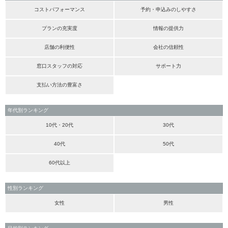
コストパフォーマンス
予約・申込みのしやすさ
プランの充実度
情報の提供力
店舗の利便性
会社の信頼性
窓口スタッフの対応
サポート力
支払い方法の豊富さ
年代別ランキング
10代・20代
30代
40代
50代
60代以上
性別ランキング
女性
男性