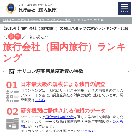
オリコン顧客満足度ランキング
旅行会社（国内旅行）
おすすめの旅行会社（国内旅行）ランキング・比較
窓口スタッフの対応
【2015年】旅行会社（国内旅行）の窓口スタッフの対応ランキング・比較
／
／
最
新
名が選んだ
旅行会社（国内旅行）ランキ
ング
オリコン顧客満足度調査の特徴
日本最大級の規模による独自の調査
同ランキングは、実際にサービスを利用した名の消費者の方々の
アンケートを基に、調査企業社を対象に徹底比較しています。調
査概要は
こちら
。
研究機関に提供される信頼のデータ
ソースデータは
国立情報学研究所
を通じて学術研究機関に全て公
開されており、データ監修は慶應義塾大学理工学部教授・
鈴木秀
男
氏が行っています。
オリコンのランキングの概要については
こちら
。