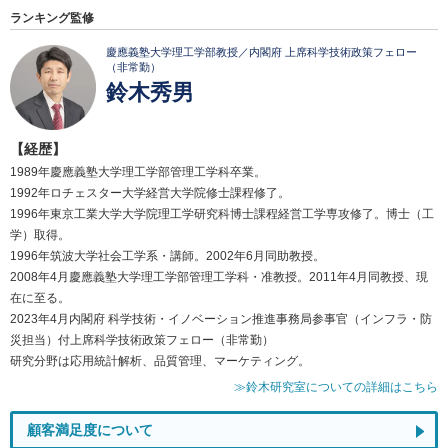
ランキング監修
慶應義塾大学理工学部教授／内閣府 上席科学技術政策フェロー
（非常勤）
鈴木秀男
【経歴】
1989年慶應義塾大学理工学部管理工学科卒業。
1992年ロチェスター大学経営大学院修士課程修了。
1996年東京工業大学大学院理工学研究科博士課程経営工学専攻修了。博士（工
学）取得。
1996年筑波大学社会工学系・講師。2002年6月同助教授。
2008年4月慶應義塾大学理工学部管理工学科・准教授。2011年4月同教授、現
在に至る。
2023年4月内閣府 科学技術・イノベーション推進事務局参事官（インフラ・防
災担当）付上席科学技術政策フェロー（非常勤）
研究分野は応用統計解析、品質管理、マーケティング。
≫鈴木研究室についての詳細はこちら
顧客満足度について