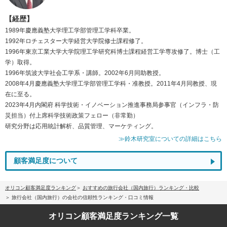
【経歴】
1989年慶應義塾大学理工学部管理工学科卒業。
1992年ロチェスター大学経営大学院修士課程修了。
1996年東京工業大学大学院理工学研究科博士課程経営工学専攻修了。博士（工
学）取得。
1996年筑波大学社会工学系・講師。2002年6月同助教授。
2008年4月慶應義塾大学理工学部管理工学科・准教授。2011年4月同教授、現
在に至る。
2023年4月内閣府 科学技術・イノベーション推進事務局参事官（インフラ・防
災担当）付上席科学技術政策フェロー（非常勤）
研究分野は応用統計解析、品質管理、マーケティング。
≫鈴木研究室についての詳細はこちら
顧客満足度について
オリコン顧客満足度ランキング
おすすめの旅行会社（国内旅行）ランキング・比較
旅行会社（国内旅行）の会社の信頼性ランキング・口コミ情報
オリコン顧客満足度
ランキング一覧