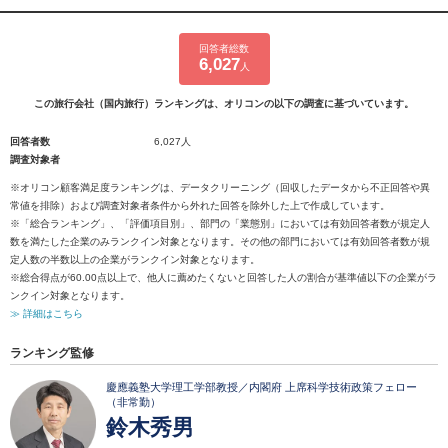
回答者総数
6,027
人
この旅行会社（国内旅行）ランキングは、オリコンの以下の調査に基づいています。
回答者数
6,027人
調査対象者
※オリコン顧客満足度ランキングは、データクリーニング（回収したデータから不正回答や異
常値を排除）および調査対象者条件から外れた回答を除外した上で作成しています。
※「総合ランキング」、「評価項目別」、部門の「業態別」においては有効回答者数が規定人
数を満たした企業のみランクイン対象となります。その他の部門においては有効回答者数が規
定人数の半数以上の企業がランクイン対象となります。
※総合得点が60.00点以上で、他人に薦めたくないと回答した人の割合が基準値以下の企業がラ
ンクイン対象となります。
≫ 詳細はこちら
ランキング監修
慶應義塾大学理工学部教授／内閣府 上席科学技術政策フェロー
（非常勤）
鈴木秀男