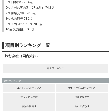
5位 日本旅行 75.4点
6位 九州旅客鉄道（JR九州） 74.8点
7位 阪急交通社 73.5点
8位 名鉄観光 73.1点
9位 JR東海ツアーズ 70.8点
10位 読売旅行 69.5点
項目別ランキング一覧
旅行会社（国内旅行）
総合ランキング
総合ランキング
コストパフォーマンス
予約・申込みのしやすさ
プランの充実度
情報の提供力
店舗の利便性
会社の信頼性