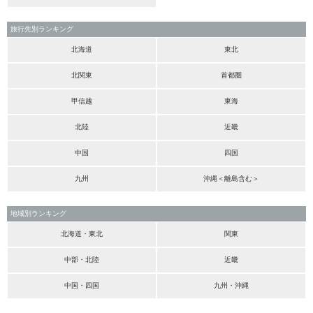
旅行先別ランキング
北海道
東北
北関東
首都圏
甲信越
東海
北陸
近畿
中国
四国
九州
沖縄＜離島含む＞
地域別ランキング
北海道・東北
関東
中部・北陸
近畿
中国・四国
九州・沖縄