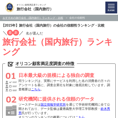
オリコン顧客満足度ランキング
旅行会社（国内旅行）
おすすめの旅行会社（国内旅行）ランキング・比較
会社の信頼性
【2015年】旅行会社（国内旅行）の会社の信頼性ランキング・比較
／
／
最
新
名が選んだ
旅行会社（国内旅行）ランキ
ング
オリコン顧客満足度調査の特徴
日本最大級の規模による独自の調査
同ランキングは、実際にサービスを利用した名の消費者の方々の
アンケートを基に、調査企業社を対象に徹底比較しています。調
査概要は
こちら
。
研究機関に提供される信頼のデータ
ソースデータは
国立情報学研究所
を通じて学術研究機関に全て公
開されており、データ監修は慶應義塾大学理工学部教授・
鈴木秀
男
氏が行っています。
オリコンのランキングの概要については
こちら
。