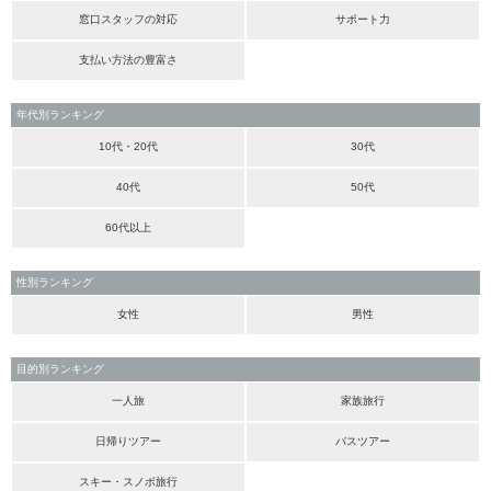
窓口スタッフの対応
サポート力
支払い方法の豊富さ
年代別ランキング
10代・20代
30代
40代
50代
60代以上
性別ランキング
女性
男性
目的別ランキング
一人旅
家族旅行
日帰りツアー
バスツアー
スキー・スノボ旅行